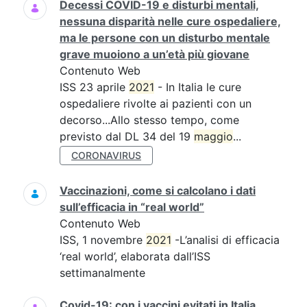
Decessi COVID-19 e disturbi mentali,
nessuna disparità nelle cure ospedaliere,
ma le persone con un disturbo mentale
grave muoiono a un’età più giovane
Contenuto Web
ISS 23 aprile
2021
- In Italia le cure
ospedaliere rivolte ai pazienti con un
decorso...Allo stesso tempo, come
previsto dal DL 34 del 19
maggio
...
CORONAVIRUS
Vaccinazioni, come si calcolano i dati
sull’efficacia in “real world”
Contenuto Web
ISS, 1 novembre
2021
-L’analisi di efficacia
‘real world’, elaborata dall’ISS
settimanalmente
Covid-19: con i vaccini evitati in Italia