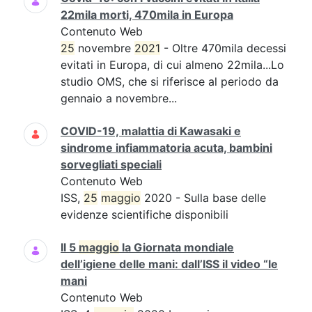
22mila morti, 470mila in Europa
Contenuto Web
25
novembre
2021
- Oltre 470mila decessi
evitati in Europa, di cui almeno 22mila...Lo
studio OMS, che si riferisce al periodo da
gennaio a novembre...
COVID-19, malattia di Kawasaki e
sindrome infiammatoria acuta, bambini
sorvegliati speciali
Contenuto Web
ISS,
25
maggio
2020 - Sulla base delle
evidenze scientifiche disponibili
Il 5
maggio
la Giornata mondiale
dell’igiene delle mani: dall’ISS il video “le
mani
Contenuto Web