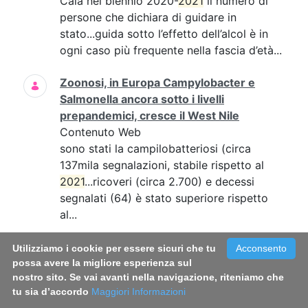
Cala nel biennio 2020-
2021
il numero di
persone che dichiara di guidare in
stato...guida sotto l’effetto dell’alcol è in
ogni caso più frequente nella fascia d’età...
Zoonosi, in Europa Campylobacter e
Salmonella ancora sotto i livelli
prepandemici, cresce il West Nile
Contenuto Web
sono stati la campilobatteriosi (circa
137mila segnalazioni, stabile rispetto al
2021
...ricoveri (circa 2.700) e decessi
segnalati (64) è stato superiore rispetto
al...
Infezioni sessualmente trasmesse, online
Utilizziamo i cookie per essere sicuri che tu
Acconsento
il vademecum per conoscerle e
possa avere la migliore esperienza sul
nostro sito. Se vai avanti nella navigazione, riteniamo che
prevenirle
tu sia d’accordo
Maggiori Informazioni
Contenuto Web