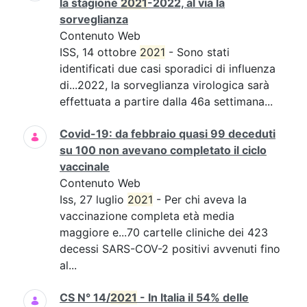
la stagione
2021
-2022, al via la
sorveglianza
Contenuto Web
ISS, 14 ottobre
2021
- Sono stati
identificati due casi sporadici di influenza
di...2022, la sorveglianza virologica sarà
effettuata a partire dalla 46a settimana...
Covid-19: da febbraio quasi 99 deceduti
su 100 non avevano completato il ciclo
vaccinale
Contenuto Web
Iss, 27 luglio
2021
- Per chi aveva la
vaccinazione completa età media
maggiore e...70 cartelle cliniche dei 423
decessi SARS-COV-2 positivi avvenuti fino
al...
CS N° 14/
2021
- In Italia il 54% delle