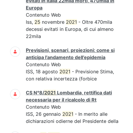
evitati in Italia 22mila morti, 470mila in
Europa
Contenuto Web
Iss,
25
novembre
2021
- Oltre 470mila
decessi evitati in Europa, di cui almeno
22mila
Previsioni, scenari, proiezioni: come si
anticipa l’andamento dell’epidemia
Contenuto Web
ISS, 18 agosto
2021
- Previsione Stima,
con relativa incertezza (forbice
CS N°8/
2021
Lombardia, rettifica dati
necessaria per il ricalcolo di Rt
Contenuto Web
ISS, 26 gennaio
2021
- In merito alle
dichiarazioni odierne del Presidente della