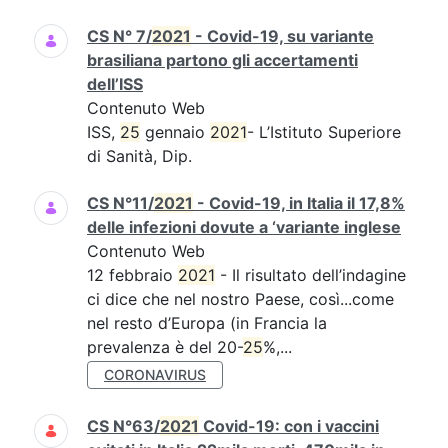
CS N° 7/
2021
- Covid-19, su variante
brasiliana partono gli accertamenti
dell’ISS
Contenuto Web
ISS,
25
gennaio
2021
- L’Istituto Superiore
di Sanità, Dip.
CS N°11/
2021
- Covid-19, in Italia il 17,8%
delle infezioni dovute a ‘variante inglese
Contenuto Web
12 febbraio
2021
- Il risultato dell’indagine
ci dice che nel nostro Paese, così...come
nel resto d’Europa (in Francia la
prevalenza è del 20-
25
%,...
CORONAVIRUS
CS N°63/
2021
Covid-19: con i vaccini