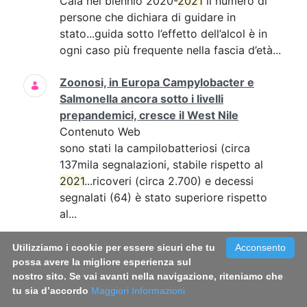
Cala nel biennio 2020-
2021
il numero di
persone che dichiara di guidare in
stato...guida sotto l’effetto dell’alcol è in
ogni caso più frequente nella fascia d’età...
Zoonosi, in Europa Campylobacter e
Salmonella ancora sotto i livelli
prepandemici, cresce il West Nile
Contenuto Web
sono stati la campilobatteriosi (circa
137mila segnalazioni, stabile rispetto al
2021
...ricoveri (circa 2.700) e decessi
segnalati (64) è stato superiore rispetto
al...
Infezioni sessualmente trasmesse, online
Utilizziamo i cookie per essere sicuri che tu
Acconsento
il vademecum per conoscerle e
possa avere la migliore esperienza sul
nostro sito. Se vai avanti nella navigazione, riteniamo che
prevenirle
tu sia d’accordo
Maggiori Informazioni
Contenuto Web