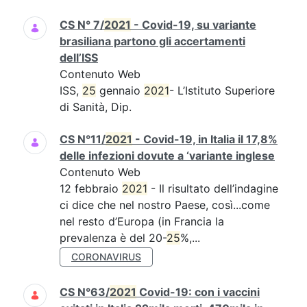
CS N° 7/
2021
- Covid-19, su variante
brasiliana partono gli accertamenti
dell’ISS
Contenuto Web
ISS,
25
gennaio
2021
- L’Istituto Superiore
di Sanità, Dip.
CS N°11/
2021
- Covid-19, in Italia il 17,8%
delle infezioni dovute a ‘variante inglese
Contenuto Web
12 febbraio
2021
- Il risultato dell’indagine
ci dice che nel nostro Paese, così...come
nel resto d’Europa (in Francia la
prevalenza è del 20-
25
%,...
CORONAVIRUS
CS N°63/
2021
Covid-19: con i vaccini