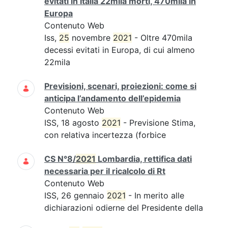
evitati in Italia 22mila morti, 470mila in
Europa
Contenuto Web
Iss,
25
novembre
2021
- Oltre 470mila
decessi evitati in Europa, di cui almeno
22mila
Previsioni, scenari, proiezioni: come si
anticipa l’andamento dell’epidemia
Contenuto Web
ISS, 18 agosto
2021
- Previsione Stima,
con relativa incertezza (forbice
CS N°8/
2021
Lombardia, rettifica dati
necessaria per il ricalcolo di Rt
Contenuto Web
ISS, 26 gennaio
2021
- In merito alle
dichiarazioni odierne del Presidente della