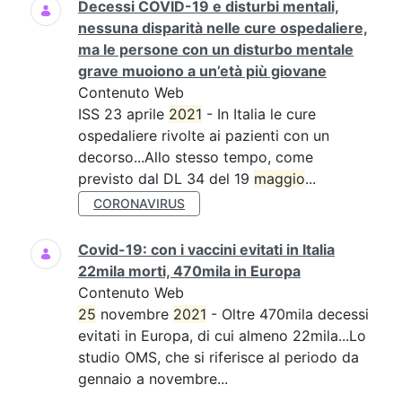
Decessi COVID-19 e disturbi mentali,
nessuna disparità nelle cure ospedaliere,
ma le persone con un disturbo mentale
grave muoiono a un’età più giovane
Contenuto Web
ISS 23 aprile
2021
- In Italia le cure
ospedaliere rivolte ai pazienti con un
decorso...Allo stesso tempo, come
previsto dal DL 34 del 19
maggio
...
CORONAVIRUS
Covid-19: con i vaccini evitati in Italia
22mila morti, 470mila in Europa
Contenuto Web
25
novembre
2021
- Oltre 470mila decessi
evitati in Europa, di cui almeno 22mila...Lo
studio OMS, che si riferisce al periodo da
gennaio a novembre...