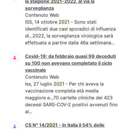
la stagione
2021
-2022, al via la
sorveglianza
Contenuto Web
ISS, 14 ottobre
2021
- Sono stati
identificati due casi sporadici di influenza
di...2022, la sorveglianza virologica sarà
effettuata a partire dalla 46a settimana...
Covid-19: da febbraio quasi 99 deceduti
su 100 non avevano completato il ciclo
vaccinale
Contenuto Web
Iss, 27 luglio
2021
- Per chi aveva la
vaccinazione completa età media
maggiore e...70 cartelle cliniche dei 423
decessi SARS-COV-2 positivi avvenuti fino
al...
CS N° 14/
2021
- In Italia il 54% delle