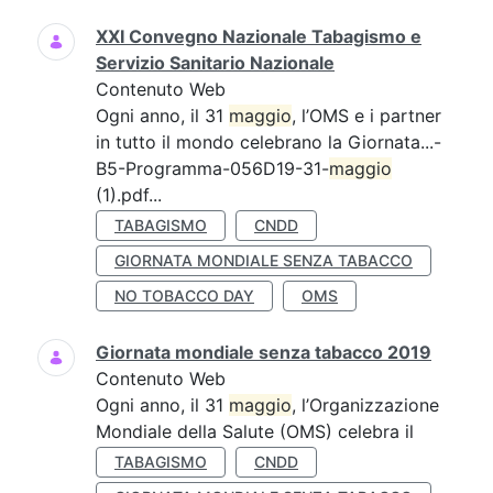
XXI Convegno Nazionale Tabagismo e
Servizio Sanitario Nazionale
Contenuto Web
Ogni anno, il 31
maggio
, l’OMS e i partner
in tutto il mondo celebrano la Giornata...-
B5-Programma-056D19-31-
maggio
(1).pdf...
TABAGISMO
CNDD
GIORNATA MONDIALE SENZA TABACCO
NO TOBACCO DAY
OMS
Giornata mondiale senza tabacco 2019
Contenuto Web
Ogni anno, il 31
maggio
, l’Organizzazione
Mondiale della Salute (OMS) celebra il
TABAGISMO
CNDD