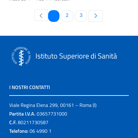
Pagina
Pagina
Pagina
1
2
3
Istituto Superiore di Sanità
I NOSTRI CONTATTI
Viale Regina Elena 299, 00161 – Roma (I)
Partita I.V.A.
03657731000
C.F.
80211730587
Telefono:
06 4990 1