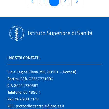
Pagina
Pagina
Pagina
1
2
3
Istituto Superiore di Sanità
I NOSTRI CONTATTI
Viale Regina Elena 299, 00161 – Roma (I)
Partita I.V.A.
03657731000
C.F.
80211730587
Telefono:
06 4990 1
Fax:
06 4938 7118
PEC:
protocollo.centrale@pec.iss.it