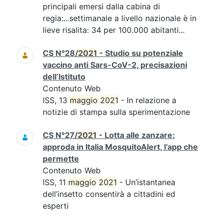
principali emersi dalla cabina di
regia:...settimanale a livello nazionale è in
lieve risalita: 34 per 100.000 abitanti...
CS N°28/
2021
- Studio su potenziale
vaccino anti Sars-CoV-2, precisazioni
dell’Istituto
Contenuto Web
ISS, 13
maggio
2021
- In relazione a
notizie di stampa sulla sperimentazione
CS N°27/
2021
- Lotta alle zanzare:
approda in Italia MosquitoAlert, l’app che
permette
Contenuto Web
ISS, 11
maggio
2021
- Un’istantanea
dell’insetto consentirà a cittadini ed
esperti