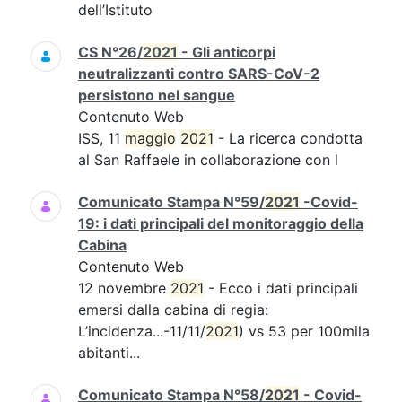
dell’Istituto
CS N°26/
2021
- Gli anticorpi
neutralizzanti contro SARS-CoV-2
persistono nel sangue
Contenuto Web
ISS, 11
maggio
2021
- La ricerca condotta
al San Raffaele in collaborazione con l
Comunicato Stampa N°59/
2021
-Covid-
19: i dati principali del monitoraggio della
Cabina
Contenuto Web
12 novembre
2021
- Ecco i dati principali
emersi dalla cabina di regia:
L’incidenza...-11/11/
2021
) vs 53 per 100mila
abitanti...
Comunicato Stampa N°58/
2021
- Covid-