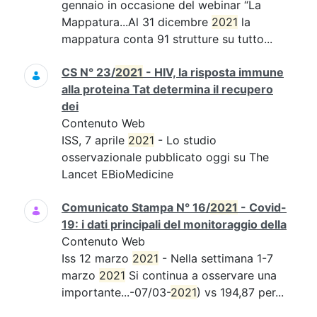
gennaio in occasione del webinar “La
Mappatura...Al 31 dicembre
2021
la
mappatura conta 91 strutture su tutto...
CS N° 23/
2021
- HIV, la risposta immune
alla proteina Tat determina il recupero
dei
Contenuto Web
ISS, 7 aprile
2021
- Lo studio
osservazionale pubblicato oggi su The
Lancet EBioMedicine
Comunicato Stampa N° 16/
2021
- Covid-
19: i dati principali del monitoraggio della
Contenuto Web
Iss 12 marzo
2021
- Nella settimana 1-7
marzo
2021
Si continua a osservare una
importante...-07/03-
2021
) vs 194,87 per...