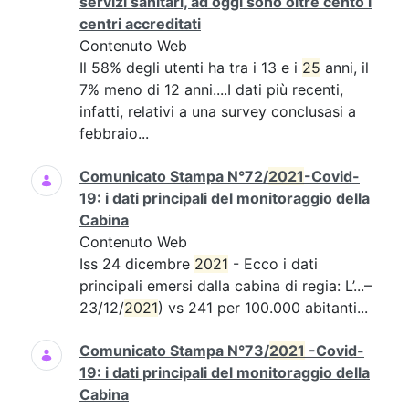
servizi sanitari, ad oggi sono oltre cento i
centri accreditati
Contenuto Web
Il 58% degli utenti ha tra i 13 e i
25
anni, il
7% meno di 12 anni....I dati più recenti,
infatti, relativi a una survey conclusasi a
febbraio...
Comunicato Stampa N°72/
2021
-Covid-
19: i dati principali del monitoraggio della
Cabina
Contenuto Web
Iss 24 dicembre
2021
- Ecco i dati
principali emersi dalla cabina di regia: L’...–
23/12/
2021
) vs 241 per 100.000 abitanti...
Comunicato Stampa N°73/
2021
-Covid-
19: i dati principali del monitoraggio della
Cabina