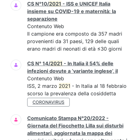
CS N°10/
2021
- ISS e UNICEF Italia
insieme su COVID-19 e maternità: la
separazione
Contenuto Web
Il campione era composto da 357 madri
provenienti da 31 paesi, 129 delle quali
erano madri di neonati di età ≤30 giorni
CS N° 14/
2021
- In Italia il 54% delle
infezioni dovute a ‘variante inglese’, il
Contenuto Web
ISS, 2 marzo
2021
- In Italia al 18 febbraio
scorso la prevalenza della cosiddetta
CORONAVIRUS
Comunicato Stampa N°20/2022 -
Giornata del Fiocchetto Lilla sui disturbi
alimentari, aggiornata la mappa dei