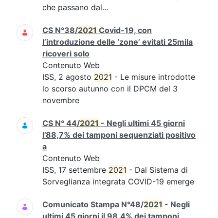
che passano dal...
CS N°38/
2021
Covid-19, con
l’introduzione delle ‘zone’ evitati 25mila
ricoveri solo
Contenuto Web
ISS, 2 agosto
2021
- Le misure introdotte
lo scorso autunno con il DPCM del 3
novembre
CS N° 44/
2021
- Negli ultimi 45 giorni
l’88,7% dei tamponi sequenziati positivo
a
Contenuto Web
ISS, 17 settembre
2021
- Dal Sistema di
Sorveglianza integrata COVID-19 emerge
Comunicato Stampa N°48/
2021
- Negli
ultimi 45 giorni il 98,4% dei tamponi