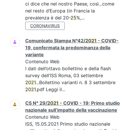
ci dice che nel nostro Paese, così...come
nel resto d’Europa (in Francia la
prevalenza è del 20-
25
%,...
CORONAVIRUS
Comunicato Stampa N°42/
2021
- COVID-
19, confermata la predominanza della
variante
Contenuto Web
I dati dell’ottavo bollettino e della flash
survey dell’ISS Roma, 03 settembre
2021
...Bollettino varianti n. 8 3 settembre
2021
.pdf Leggi il...
CS N° 29/
2021
- COVID - 19: Primo studio
nazionale sull’impatto della vaccinazione
Contenuto Web
ISS, 15.05.2021 Primo studio nazionale