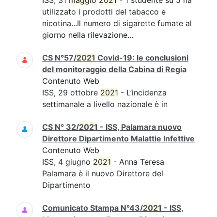
ISS, 31
maggio
2021
- 1 studente su 5 ha
utilizzato i prodotti del tabacco e
nicotina...Il numero di sigarette fumate al
giorno nella rilevazione...
CS N°57/
2021
Covid-19: le conclusioni
del monitoraggio della Cabina di Regia
Contenuto Web
ISS, 29 ottobre
2021
- L’incidenza
settimanale a livello nazionale è in
CS N° 32/
2021
- ISS, Palamara nuovo
Direttore Dipartimento Malattie Infettive
Contenuto Web
ISS, 4 giugno
2021
- Anna Teresa
Palamara è il nuovo Direttore del
Dipartimento
Comunicato Stampa N°43/
2021
- ISS,