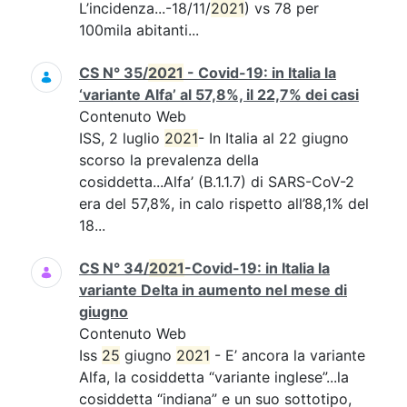
L’incidenza...-18/11/
2021
) vs 78 per
100mila abitanti...
CS N° 35/
2021
- Covid-19: in Italia la
‘variante Alfa’ al 57,8%, il 22,7% dei casi
Contenuto Web
ISS, 2 luglio
2021
- In Italia al 22 giugno
scorso la prevalenza della
cosiddetta...Alfa’ (B.1.1.7) di SARS-CoV-2
era del 57,8%, in calo rispetto all’88,1% del
18...
CS N° 34/
2021
-Covid-19: in Italia la
variante Delta in aumento nel mese di
giugno
Contenuto Web
Iss
25
giugno
2021
- E’ ancora la variante
Alfa, la cosiddetta “variante inglese”...la
cosiddetta “indiana” e un suo sottotipo,