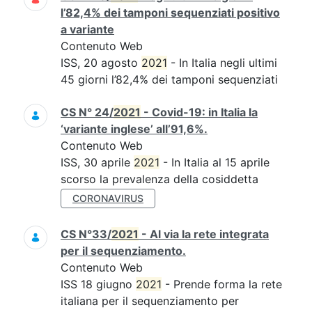
l’82,4% dei tamponi sequenziati positivo
a variante
Contenuto Web
ISS, 20 agosto
2021
- In Italia negli ultimi
45 giorni l’82,4% dei tamponi sequenziati
CS N° 24/
2021
- Covid-19: in Italia la
‘variante inglese’ all’91,6%.
Contenuto Web
ISS, 30 aprile
2021
- In Italia al 15 aprile
scorso la prevalenza della cosiddetta
CORONAVIRUS
CS N°33/
2021
- Al via la rete integrata
per il sequenziamento.
Contenuto Web
ISS 18 giugno
2021
- Prende forma la rete
italiana per il sequenziamento per