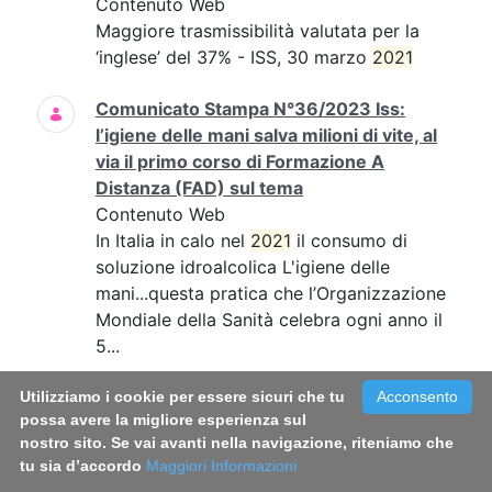
Contenuto Web
Maggiore trasmissibilità valutata per la
‘inglese’ del 37% - ISS, 30 marzo
2021
Comunicato Stampa N°36/2023 Iss:
l’igiene delle mani salva milioni di vite, al
via il primo corso di Formazione A
Distanza (FAD) sul tema
Contenuto Web
In Italia in calo nel
2021
il consumo di
soluzione idroalcolica L'igiene delle
mani...questa pratica che l’Organizzazione
Mondiale della Sanità celebra ogni anno il
5...
Comunicato Stampa N°39/2022 - Fumo:
Utilizziamo i cookie per essere sicuri che tu
Acconsento
possa avere la migliore esperienza sul
in Italia circa 800mila fumatori in più
nostro sito. Se vai avanti nella navigazione, riteniamo che
rispetto al 2019. Triplicato il consumo di
tu sia d’accordo
Maggiori Informazioni
sigarette a tabacco riscaldato