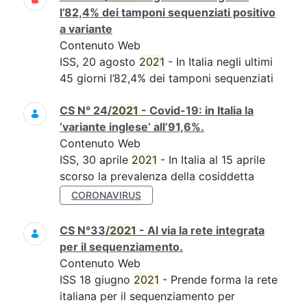
l’82,4% dei tamponi sequenziati positivo
a variante
Contenuto Web
ISS, 20 agosto
2021
- In Italia negli ultimi
45 giorni l’82,4% dei tamponi sequenziati
CS N° 24/
2021
- Covid-19: in Italia la
‘variante inglese’ all’91,6%.
Contenuto Web
ISS, 30 aprile
2021
- In Italia al 15 aprile
scorso la prevalenza della cosiddetta
CORONAVIRUS
CS N°33/
2021
- Al via la rete integrata
per il sequenziamento.
Contenuto Web
ISS 18 giugno
2021
- Prende forma la rete
italiana per il sequenziamento per