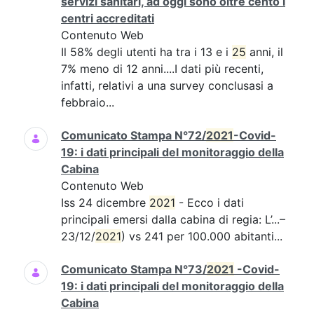
servizi sanitari, ad oggi sono oltre cento i
centri accreditati
Contenuto Web
Il 58% degli utenti ha tra i 13 e i
25
anni, il
7% meno di 12 anni....I dati più recenti,
infatti, relativi a una survey conclusasi a
febbraio...
Comunicato Stampa N°72/
2021
-Covid-
19: i dati principali del monitoraggio della
Cabina
Contenuto Web
Iss 24 dicembre
2021
- Ecco i dati
principali emersi dalla cabina di regia: L’...–
23/12/
2021
) vs 241 per 100.000 abitanti...
Comunicato Stampa N°73/
2021
-Covid-
19: i dati principali del monitoraggio della
Cabina