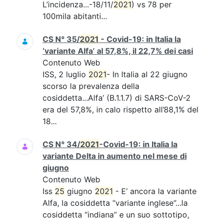
L’incidenza...-18/11/
2021
) vs 78 per
100mila abitanti...
CS N° 35/
2021
- Covid-19: in Italia la
‘variante Alfa’ al 57,8%, il 22,7% dei casi
Contenuto Web
ISS, 2 luglio
2021
- In Italia al 22 giugno
scorso la prevalenza della
cosiddetta...Alfa’ (B.1.1.7) di SARS-CoV-2
era del 57,8%, in calo rispetto all’88,1% del
18...
CS N° 34/
2021
-Covid-19: in Italia la
variante Delta in aumento nel mese di
giugno
Contenuto Web
Iss
25
giugno
2021
- E’ ancora la variante
Alfa, la cosiddetta “variante inglese”...la
cosiddetta “indiana” e un suo sottotipo,