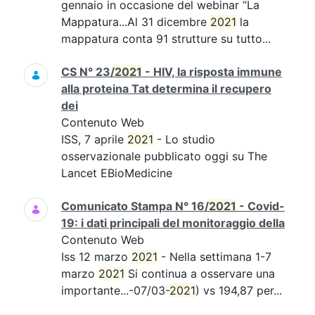
gennaio in occasione del webinar “La
Mappatura...Al 31 dicembre
2021
la
mappatura conta 91 strutture su tutto...
CS N° 23/
2021
- HIV, la risposta immune
alla proteina Tat determina il recupero
dei
Contenuto Web
ISS, 7 aprile
2021
- Lo studio
osservazionale pubblicato oggi su The
Lancet EBioMedicine
Comunicato Stampa N° 16/
2021
- Covid-
19: i dati principali del monitoraggio della
Contenuto Web
Iss 12 marzo
2021
- Nella settimana 1-7
marzo
2021
Si continua a osservare una
importante...-07/03-
2021
) vs 194,87 per...