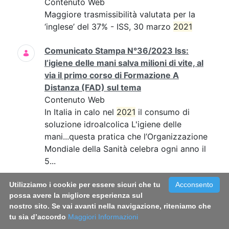
Contenuto Web
Maggiore trasmissibilità valutata per la
‘inglese’ del 37% - ISS, 30 marzo
2021
Comunicato Stampa N°36/2023 Iss:
l’igiene delle mani salva milioni di vite, al
via il primo corso di Formazione A
Distanza (FAD) sul tema
Contenuto Web
In Italia in calo nel
2021
il consumo di
soluzione idroalcolica L'igiene delle
mani...questa pratica che l’Organizzazione
Mondiale della Sanità celebra ogni anno il
5...
Comunicato Stampa N°39/2022 - Fumo:
Utilizziamo i cookie per essere sicuri che tu
Acconsento
possa avere la migliore esperienza sul
in Italia circa 800mila fumatori in più
nostro sito. Se vai avanti nella navigazione, riteniamo che
rispetto al 2019. Triplicato il consumo di
tu sia d’accordo
Maggiori Informazioni
sigarette a tabacco riscaldato