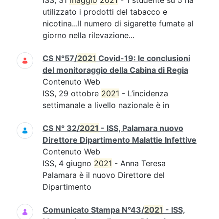
ISS, 31
maggio
2021
- 1 studente su 5 ha
utilizzato i prodotti del tabacco e
nicotina...Il numero di sigarette fumate al
giorno nella rilevazione...
CS N°57/
2021
Covid-19: le conclusioni
del monitoraggio della Cabina di Regia
Contenuto Web
ISS, 29 ottobre
2021
- L’incidenza
settimanale a livello nazionale è in
CS N° 32/
2021
- ISS, Palamara nuovo
Direttore Dipartimento Malattie Infettive
Contenuto Web
ISS, 4 giugno
2021
- Anna Teresa
Palamara è il nuovo Direttore del
Dipartimento
Comunicato Stampa N°43/
2021
- ISS,