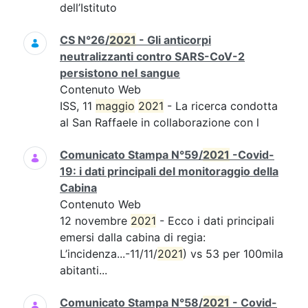
dell’Istituto
CS N°26/
2021
- Gli anticorpi
neutralizzanti contro SARS-CoV-2
persistono nel sangue
Contenuto Web
ISS, 11
maggio
2021
- La ricerca condotta
al San Raffaele in collaborazione con l
Comunicato Stampa N°59/
2021
-Covid-
19: i dati principali del monitoraggio della
Cabina
Contenuto Web
12 novembre
2021
- Ecco i dati principali
emersi dalla cabina di regia:
L’incidenza...-11/11/
2021
) vs 53 per 100mila
abitanti...
Comunicato Stampa N°58/
2021
- Covid-