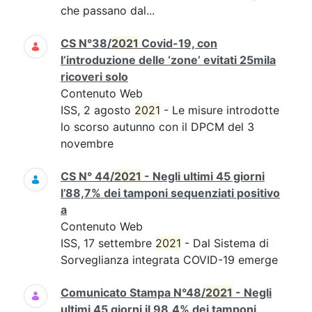
che passano dal...
CS N°38/
2021
Covid-19, con
l’introduzione delle ‘zone’ evitati 25mila
ricoveri solo
Contenuto Web
ISS, 2 agosto
2021
- Le misure introdotte
lo scorso autunno con il DPCM del 3
novembre
CS N° 44/
2021
- Negli ultimi 45 giorni
l’88,7% dei tamponi sequenziati positivo
a
Contenuto Web
ISS, 17 settembre
2021
- Dal Sistema di
Sorveglianza integrata COVID-19 emerge
Comunicato Stampa N°48/
2021
- Negli
ultimi 45 giorni il 98,4% dei tamponi