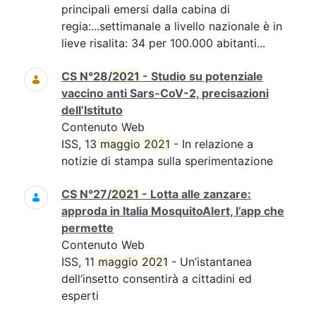
principali emersi dalla cabina di
regia:...settimanale a livello nazionale è in
lieve risalita: 34 per 100.000 abitanti...
CS N°28/
2021
- Studio su potenziale
vaccino anti Sars-CoV-2, precisazioni
dell’Istituto
Contenuto Web
ISS, 13
maggio
2021
- In relazione a
notizie di stampa sulla sperimentazione
CS N°27/
2021
- Lotta alle zanzare:
approda in Italia MosquitoAlert, l’app che
permette
Contenuto Web
ISS, 11
maggio
2021
- Un’istantanea
dell’insetto consentirà a cittadini ed
esperti