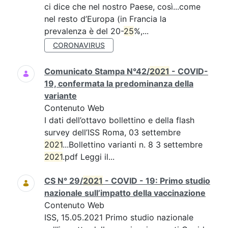
ci dice che nel nostro Paese, così...come
nel resto d’Europa (in Francia la
prevalenza è del 20-
25
%,...
CORONAVIRUS
Comunicato Stampa N°42/
2021
- COVID-
19, confermata la predominanza della
variante
Contenuto Web
I dati dell’ottavo bollettino e della flash
survey dell’ISS Roma, 03 settembre
2021
...Bollettino varianti n. 8 3 settembre
2021
.pdf Leggi il...
CS N° 29/
2021
- COVID - 19: Primo studio
nazionale sull’impatto della vaccinazione
Contenuto Web
ISS, 15.05.2021 Primo studio nazionale