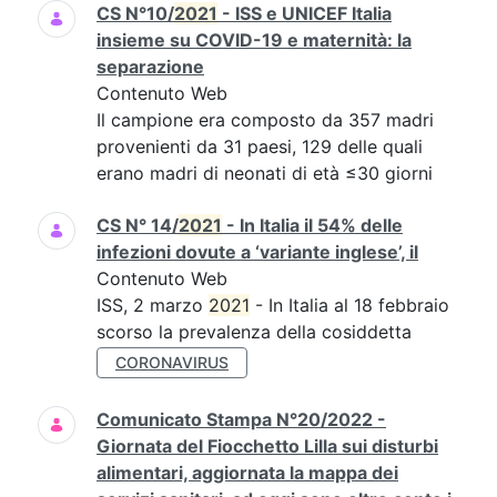
CS N°10/
2021
- ISS e UNICEF Italia
insieme su COVID-19 e maternità: la
separazione
Contenuto Web
Il campione era composto da 357 madri
provenienti da 31 paesi, 129 delle quali
erano madri di neonati di età ≤30 giorni
CS N° 14/
2021
- In Italia il 54% delle
infezioni dovute a ‘variante inglese’, il
Contenuto Web
ISS, 2 marzo
2021
- In Italia al 18 febbraio
scorso la prevalenza della cosiddetta
CORONAVIRUS
Comunicato Stampa N°20/2022 -
Giornata del Fiocchetto Lilla sui disturbi
alimentari, aggiornata la mappa dei