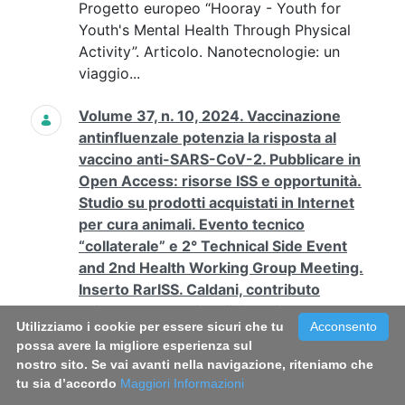
Progetto europeo “Hooray - Youth for
Youth's Mental Health Through Physical
Activity”. Articolo. Nanotecnologie: un
viaggio...
Volume 37, n. 10, 2024. Vaccinazione
antinfluenzale potenzia la risposta al
vaccino anti-SARS-CoV-2. Pubblicare in
Open Access: risorse ISS e opportunità.
Studio su prodotti acquistati in Internet
per cura animali. Evento tecnico
“collaterale” e 2° Technical Side Event
and 2nd Health Working Group Meeting.
Inserto RarISS. Caldani, contributo
sviluppo anatomia e fisiologia moderna
Utilizziamo i cookie per essere sicuri che tu
Acconsento
Contenuto Web
possa avere la migliore esperienza sul
2024 10 37 La vaccinazione antinfluenzale
nostro sito. Se vai avanti nella navigazione, riteniamo che
potenzia la risposta al vaccino anti-SARS-
tu sia d’accordo
Maggiori Informazioni
CoV-2 in individui sani.pdf La vaccinazione