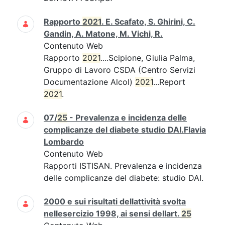
Rapporto
2021
. E. Scafato, S. Ghirini, C.
Gandin, A. Matone, M. Vichi, R.
Contenuto Web
Rapporto
2021
....Scipione, Giulia Palma,
Gruppo di Lavoro CSDA (Centro Servizi
Documentazione Alcol)
2021
...Report
2021
.
07/
25
- Prevalenza e incidenza delle
complicanze del diabete studio DAI.Flavia
Lombardo
Contenuto Web
Rapporti ISTISAN. Prevalenza e incidenza
delle complicanze del diabete: studio DAI.
2000 e sui risultati dellattività svolta
nellesercizio 1998, ai sensi dellart.
25