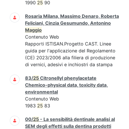
1990
25
90
Rosaria Milana, Massimo Denaro, Roberta
Feliciani, Cinzia Gesumundo, Antonino
Maggio
Contenuto Web
Rapporti ISTISAN.Progetto CAST. Linee
guida per l'applicazione del Regolamento
(CE) 2023/2006 alla filiera di produzione
di vernici, adesivi e inchiostri da stampa
83/
25
Citronellyl phenylacetate
Chemico-physical data, toxicity data,
environmental
Contenuto Web
1983
25
83
00/
25
- La sensibilità dentinale analisi al
SEM degli effetti sulla dentina prodotti