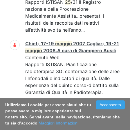
Rapporti ISTISAN
25
/31 Il Registro
nazionale della Procreazione
Medicalmente Assistita...presentati i
risultati della raccolta dati relativi
all’attività svolta nell’anno...
Chieti, 17-19
maggio
2007 Cagliari, 19-21
maggio
2008.A cura di Giampiero Ausili
Contenuto Web
Rapporti ISTISAN. Pianificazione
radioterapica 3D: contornazione delle aree
linfonodali e indicatori di qualità. Dalle
esperienze del quinto corso-dibattito sulla
Garanzia di Qualità in Radioterapia.
Utilizziamo i cookie per essere sicuri che tu
Acconsento
Rapporto ISTISAN 21/14 - Italian Blood
possa avere la migliore esperienza sul
System 2020: activity data,
nostro sito. Se vai avanti nella navigazione, riteniamo che
haemovigilance and epidemiological
tu sia d’accordo
Maggiori Informazioni
surveillance. Liviana Catalano, Vanessa