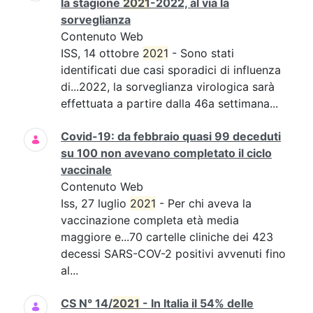
la stagione
2021
-2022, al via la
sorveglianza
Contenuto Web
ISS, 14 ottobre
2021
- Sono stati
identificati due casi sporadici di influenza
di...2022, la sorveglianza virologica sarà
effettuata a partire dalla 46a settimana...
Covid-19: da febbraio quasi 99 deceduti
su 100 non avevano completato il ciclo
vaccinale
Contenuto Web
Iss, 27 luglio
2021
- Per chi aveva la
vaccinazione completa età media
maggiore e...70 cartelle cliniche dei 423
decessi SARS-COV-2 positivi avvenuti fino
al...
CS N° 14/
2021
- In Italia il 54% delle