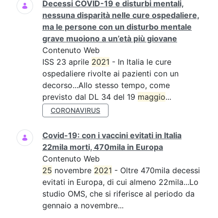
Decessi COVID-19 e disturbi mentali,
nessuna disparità nelle cure ospedaliere,
ma le persone con un disturbo mentale
grave muoiono a un’età più giovane
Contenuto Web
ISS 23 aprile
2021
- In Italia le cure
ospedaliere rivolte ai pazienti con un
decorso...Allo stesso tempo, come
previsto dal DL 34 del 19
maggio
...
CORONAVIRUS
Covid-19: con i vaccini evitati in Italia
22mila morti, 470mila in Europa
Contenuto Web
25
novembre
2021
- Oltre 470mila decessi
evitati in Europa, di cui almeno 22mila...Lo
studio OMS, che si riferisce al periodo da
gennaio a novembre...