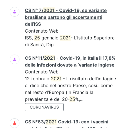
CS N° 7/
2021
- Covid-19, su variante
brasiliana partono gli accertamenti
dell’ISS
Contenuto Web
ISS,
25
gennaio
2021
- L’Istituto Superiore
di Sanità, Dip.
CS N°11/
2021
- Covid-19, in Italia il 17,8%
delle infezioni dovute a ‘variante inglese
Contenuto Web
12 febbraio
2021
- Il risultato dell’indagine
ci dice che nel nostro Paese, così...come
nel resto d’Europa (in Francia la
prevalenza è del 20-
25
%,...
CORONAVIRUS
CS N°63/
2021
Covid-19: con i vaccini