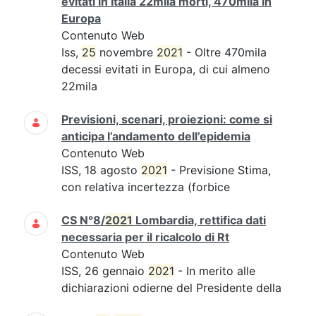
evitati in Italia 22mila morti, 470mila in
Europa
Contenuto Web
Iss,
25
novembre
2021
- Oltre 470mila
decessi evitati in Europa, di cui almeno
22mila
Previsioni, scenari, proiezioni: come si
anticipa l’andamento dell’epidemia
Contenuto Web
ISS, 18 agosto
2021
- Previsione Stima,
con relativa incertezza (forbice
CS N°8/
2021
Lombardia, rettifica dati
necessaria per il ricalcolo di Rt
Contenuto Web
ISS, 26 gennaio
2021
- In merito alle
dichiarazioni odierne del Presidente della