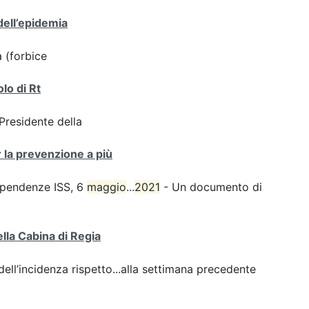
dell’epidemia
a (forbice
olo di Rt
 Presidente della
r la prevenzione a più
dipendenze ISS, 6
maggio
...
2021
- Un documento di
ella Cabina di Regia
ll’incidenza rispetto...alla settimana precedente