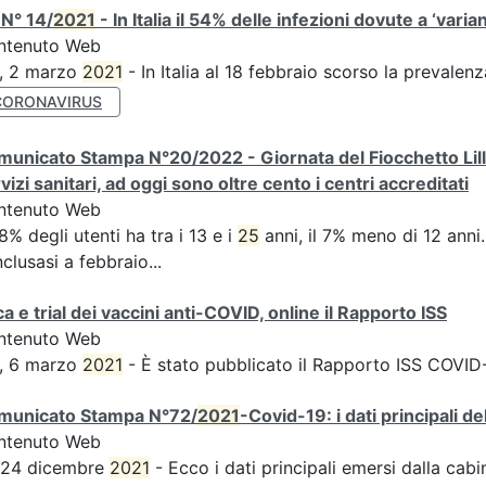
N° 14/
2021
- In Italia il 54% delle infezioni dovute a ‘varian
ntenuto Web
S, 2 marzo
2021
- In Italia al 18 febbraio scorso la prevalen
CORONAVIRUS
unicato Stampa N°20/2022 - Giornata del Fiocchetto Lilla 
vizi sanitari, ad oggi sono oltre cento i centri accreditati
ntenuto Web
58% degli utenti ha tra i 13 e i
25
anni, il 7% meno di 12 anni...
clusasi a febbraio...
ca e trial dei vaccini anti-COVID, online il Rapporto ISS
ntenuto Web
S, 6 marzo
2021
- È stato pubblicato il Rapporto ISS COVID-1
municato Stampa N°72/
2021
-Covid-19: i dati principali d
ntenuto Web
s 24 dicembre
2021
- Ecco i dati principali emersi dalla cabina