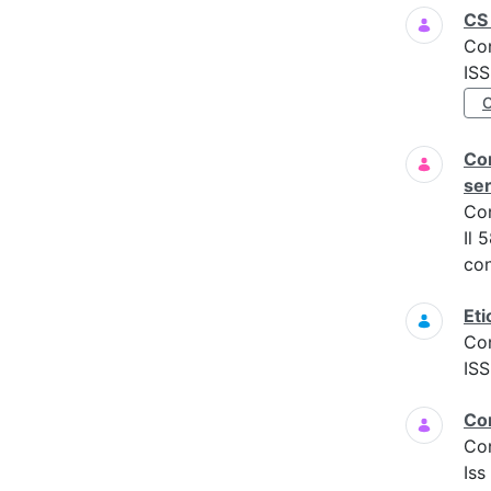
CS 
Co
IS
Com
ser
Co
Il 
con
Eti
Co
IS
Co
Co
Is