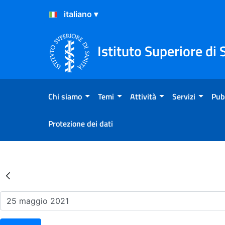
Salta al Contenuto
Salta al Footer
Istituto Superiore di 
Chi siamo
Temi
Attività
Servizi
Pub
Protezione dei dati
Risultati della Ricerca - Ev