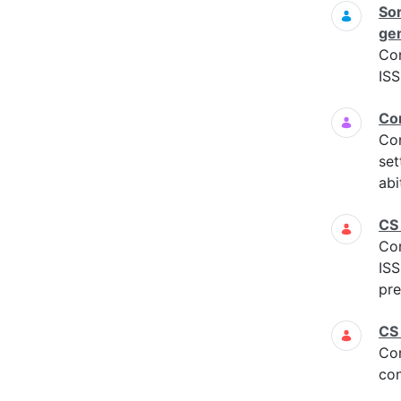
Sor
gen
Co
ISS
Com
Co
set
abi
CS
Co
IS
pre
CS
Co
con