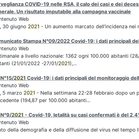
veglianza COVID-19 nelle RSA, il calo dei casi e dei deces
erale. Un risultato imputabile alla campagna vaccinale
ntenuto Web
, 30 giugno
2021
- Un aumento marcato dell’incidenza nei 
unicato Stampa N°09/2022 Covid-19: i dati principali del
ntenuto Web
timanale a livello nazionale: 1362 ogni 100.000 abitanti (
tanti (21/01/2022 -27/01/
2021
),...
 N°15/
2021
Covid-19: i dati principali del monitoraggio del
ntenuto Web
S, 5 marzo
2021
- Nella settimana 22-28 febbraio dopo un per
cedente (194,87 per 100.000 abitanti...
 N°9/
2021
- Covid-19, letalità su casi confermati è del 2,
ntenuto Web
to della demografia e della diffusione del virus nel tempo 