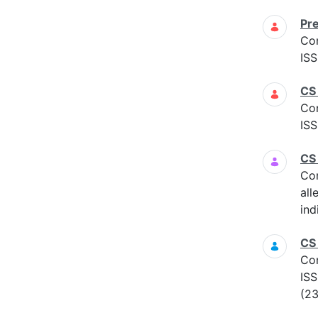
Pre
Co
ISS
CS
Co
ISS
CS
Co
all
ind
CS
Co
ISS
(23