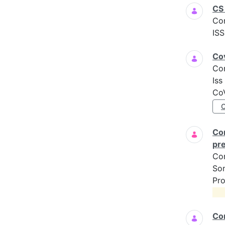
CS 
Co
ISS
Cov
Co
Iss
CoV
Com
pre
Co
Son
Pro
Com