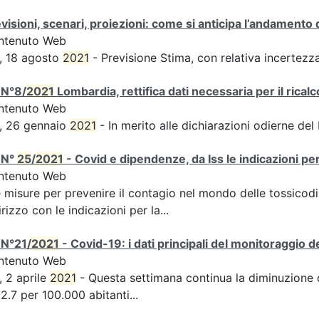
visioni, scenari, proiezioni: come si anticipa l’andamento 
ntenuto Web
, 18 agosto
2021
- Previsione Stima, con relativa incertezz
 N°8/
2021
Lombardia, rettifica dati necessaria per il ricalc
ntenuto Web
, 26 gennaio
2021
- In merito alle dichiarazioni odierne del
 N°
25
/
2021
- Covid e dipendenze, da Iss le indicazioni pe
ntenuto Web
e misure per prevenire il contagio nel mondo delle tossico
irizzo con le indicazioni per la...
 N°21/
2021
- Covid-19: i dati principali del monitoraggio d
ntenuto Web
, 2 aprile
2021
- Questa settimana continua la diminuzione de
2.7 per 100.000 abitanti...