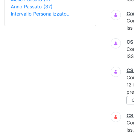
Anno Passato
(37)
Co
Intervallo Personalizzato…
Co
Is
CS 
Co
ISS
CS
Co
12 
pre
CS
Co
Iss