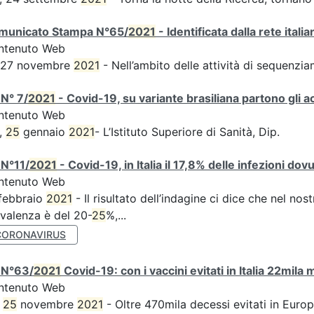
municato Stampa N°65/
2021
- Identificata dalla rete ital
ntenuto Web
s 27 novembre
2021
- Nell’ambito delle attività di sequen
N° 7/
2021
- Covid-19, su variante brasiliana partono gli a
ntenuto Web
,
25
gennaio
2021
- L’Istituto Superiore di Sanità, Dip.
 N°11/
2021
- Covid-19, in Italia il 17,8% delle infezioni dov
ntenuto Web
febbraio
2021
- Il risultato dell’indagine ci dice che nel no
valenza è del 20-
25
%,...
CORONAVIRUS
 N°63/
2021
Covid-19: con i vaccini evitati in Italia 22mila
ntenuto Web
,
25
novembre
2021
- Oltre 470mila decessi evitati in Euro