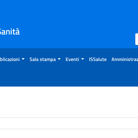
Sanità
blicazioni
Sala stampa
Eventi
ISSalute
Amministraz
enti