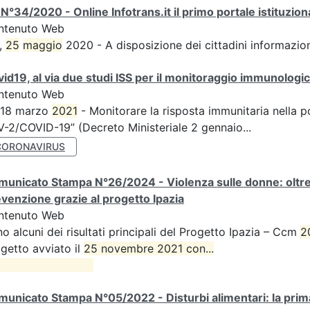
N°34/2020 - Online Infotrans.it il primo portale istituzi
ntenuto Web
,
25
maggio
2020 - A disposizione dei cittadini informazioni
id19, al via due studi ISS per il monitoraggio immunologico
ntenuto Web
 18 marzo
2021
- Monitorare la risposta immunitaria nella p
-2/COVID-19” (Decreto Ministeriale 2 gennaio...
CORONAVIRUS
unicato Stampa N°26/2024 - Violenza sulle donne: oltre d
venzione grazie al progetto Ipazia
ntenuto Web
o alcuni dei risultati principali del Progetto Ipazia – Ccm
2
getto avviato il
25 novembre 2021 con...

unicato Stampa N°05/2022 - Disturbi alimentari: la prima 