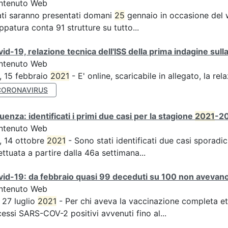
ntenuto Web
ati saranno presentati domani
25
gennaio in occasione del 
patura conta 91 strutture su tutto...
id-19, relazione tecnica dell'ISS della prima indagine sulla
ntenuto Web
, 15 febbraio
2021
- E' online, scaricabile in allegato, la rel
CORONAVIRUS
luenza: identificati i primi due casi per la stagione
2021
-20
ntenuto Web
, 14 ottobre
2021
- Sono stati identificati due casi sporadici
ettuata a partire dalla 46a settimana...
id-19: da febbraio quasi 99 deceduti su 100 non avevano 
ntenuto Web
, 27 luglio
2021
- Per chi aveva la vaccinazione completa et
essi SARS-COV-2 positivi avvenuti fino al...