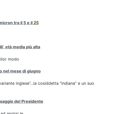
cron tra il 5 e il
25
i’, età media più alta
iglior modo
nto nel mese di giugno
variante inglese”...la cosiddetta “indiana” e un suo
essaggio del Presidente
ad aprirsi le