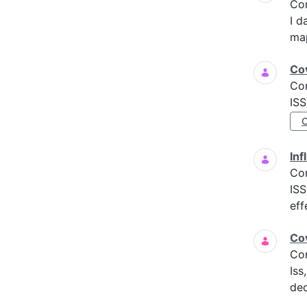
Co
I d
map
Cov
Co
ISS
Inf
Co
ISS
eff
Cov
Co
Iss
dec