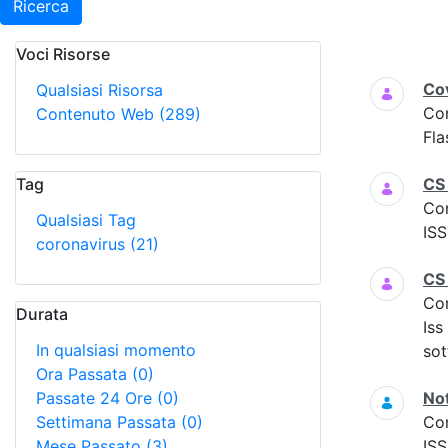
Ricerca
Voci Risorse
Ricerca
Cov
Qualsiasi Risorsa
Co
Contenuto Web
(289)
Fla
Tag
CS
Co
Qualsiasi Tag
ISS
coronavirus
(21)
CS
Co
Durata
Iss
In qualsiasi momento
sot
Ora Passata
(0)
Passate 24 Ore
(0)
Not
Settimana Passata
(0)
Co
Mese Passato
(3)
ISS