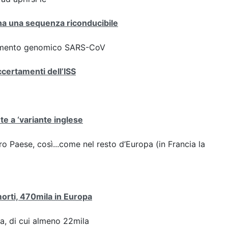
iana una sequenza riconducibile
ziamento genomico SARS-CoV
ccertamenti dell’ISS
ute a ‘variante inglese
stro Paese, così...come nel resto d’Europa (in Francia la
 morti, 470mila in Europa
pa, di cui almeno 22mila