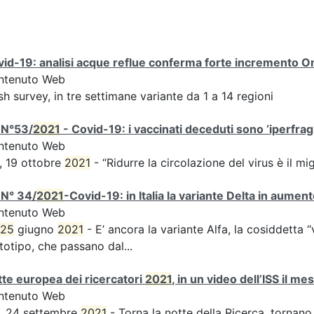
id-19: analisi acque reflue conferma forte incremento Omi
ntenuto Web
sh survey, in tre settimane variante da 1 a 14 regioni
 N°53/
2021
- Covid-19: i vaccinati deceduti sono ‘iperfragil
ntenuto Web
, 19 ottobre
2021
- “Ridurre la circolazione del virus è il m
 N° 34/
2021
-Covid-19: in Italia la variante Delta in aume
ntenuto Web
25
giugno
2021
- E’ ancora la variante Alfa, la cosiddetta “
totipo, che passano dal...
te europea dei ricercatori
2021
, in un video dell’ISS il m
ntenuto Web
, 24 settembre
2021
- Torna la notte della Ricerca, tornano 