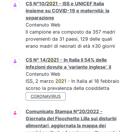
CS N°10/
2021
- ISS e UNICEF Italia
insieme su COVID-19 e maternità: la
separazione
Contenuto Web
Il campione era composto da 357 madri
provenienti da 31 paesi, 129 delle quali
erano madri di neonati di età ≤30 giorni
CS N° 14/
2021
- In Italia il 54% delle
infezioni dovute a ‘variante inglese’, il
Contenuto Web
ISS, 2 marzo
2021
- In Italia al 18 febbraio
scorso la prevalenza della cosiddetta
CORONAVIRUS
Comunicato Stampa N°20/2022 -
Giornata del Fiocchetto Lilla sui disturbi
alimentari, aggiornata la mappa dei