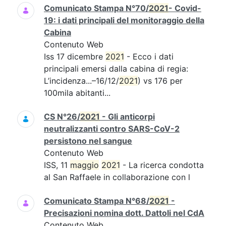
Comunicato Stampa N°70/
2021
- Covid-
19: i dati principali del monitoraggio della
Cabina
Contenuto Web
Iss 17 dicembre
2021
- Ecco i dati
principali emersi dalla cabina di regia:
L’incidenza...–16/12/
2021
) vs 176 per
100mila abitanti...
CS N°26/
2021
- Gli anticorpi
neutralizzanti contro SARS-CoV-2
persistono nel sangue
Contenuto Web
ISS, 11
maggio
2021
- La ricerca condotta
al San Raffaele in collaborazione con l
Comunicato Stampa N°68/
2021
-
Precisazioni nomina dott. Dattoli nel CdA
Contenuto Web