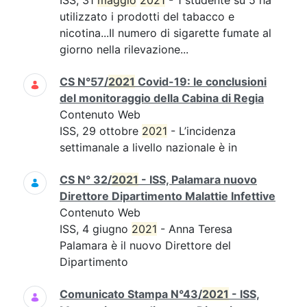
ISS, 31
maggio
2021
- 1 studente su 5 ha
utilizzato i prodotti del tabacco e
nicotina...Il numero di sigarette fumate al
giorno nella rilevazione...
CS N°57/
2021
Covid-19: le conclusioni
del monitoraggio della Cabina di Regia
Contenuto Web
ISS, 29 ottobre
2021
- L’incidenza
settimanale a livello nazionale è in
CS N° 32/
2021
- ISS, Palamara nuovo
Direttore Dipartimento Malattie Infettive
Contenuto Web
ISS, 4 giugno
2021
- Anna Teresa
Palamara è il nuovo Direttore del
Dipartimento
Comunicato Stampa N°43/
2021
- ISS,