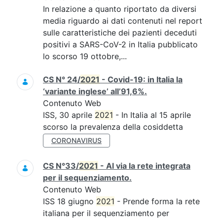
In relazione a quanto riportato da diversi
media riguardo ai dati contenuti nel report
sulle caratteristiche dei pazienti deceduti
positivi a SARS-CoV-2 in Italia pubblicato
lo scorso 19 ottobre,...
CS N° 24/
2021
- Covid-19: in Italia la
‘variante inglese’ all’91,6%.
Contenuto Web
ISS, 30 aprile
2021
- In Italia al 15 aprile
scorso la prevalenza della cosiddetta
CORONAVIRUS
CS N°33/
2021
- Al via la rete integrata
per il sequenziamento.
Contenuto Web
ISS 18 giugno
2021
- Prende forma la rete
italiana per il sequenziamento per