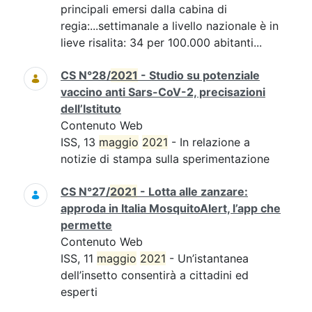
principali emersi dalla cabina di
regia:...settimanale a livello nazionale è in
lieve risalita: 34 per 100.000 abitanti...
CS N°28/
2021
- Studio su potenziale
vaccino anti Sars-CoV-2, precisazioni
dell’Istituto
Contenuto Web
ISS, 13
maggio
2021
- In relazione a
notizie di stampa sulla sperimentazione
CS N°27/
2021
- Lotta alle zanzare:
approda in Italia MosquitoAlert, l’app che
permette
Contenuto Web
ISS, 11
maggio
2021
- Un’istantanea
dell’insetto consentirà a cittadini ed
esperti