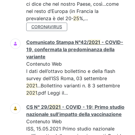
ci dice che nel nostro Paese, così...come
nel resto d’Europa (in Francia la
prevalenza è del 20-
25
%,...
CORONAVIRUS
Comunicato Stampa N°42/
2021
- COVID-
19, confermata la predominanza della
variante
Contenuto Web
I dati dell’ottavo bollettino e della flash
survey dell’ISS Roma, 03 settembre
2021
...Bollettino varianti n. 8 3 settembre
2021
.pdf Leggi il...
CS N° 29/
2021
- COVID - 19: Primo studio
nazionale sull’impatto della vaccinazione
Contenuto Web
ISS, 15.05.2021 Primo studio nazionale