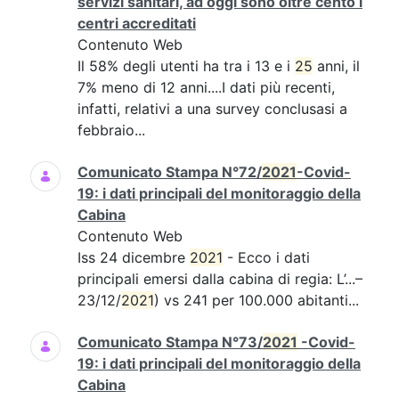
servizi sanitari, ad oggi sono oltre cento i
centri accreditati
Contenuto Web
Il 58% degli utenti ha tra i 13 e i
25
anni, il
7% meno di 12 anni....I dati più recenti,
infatti, relativi a una survey conclusasi a
febbraio...
Comunicato Stampa N°72/
2021
-Covid-
19: i dati principali del monitoraggio della
Cabina
Contenuto Web
Iss 24 dicembre
2021
- Ecco i dati
principali emersi dalla cabina di regia: L’...–
23/12/
2021
) vs 241 per 100.000 abitanti...
Comunicato Stampa N°73/
2021
-Covid-
19: i dati principali del monitoraggio della
Cabina