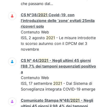
che passano dal...
CS N°38/
2021
Covid-19, con
l’introduzione delle ‘zone’ evitati 25mila
ricoveri solo
Contenuto Web
ISS, 2 agosto
2021
- Le misure introdotte
lo scorso autunno con il DPCM del 3
novembre
CS N° 44/
2021
- Negli ultimi 45 giorni
l’88,7% dei tamponi sequenziati positivo
a
Contenuto Web
ISS, 17 settembre
2021
- Dal Sistema di
Sorveglianza integrata COVID-19 emerge
Comunicato Stampa N°48/
2021
- Negli
ultimi 45 giorni il 98,4% dei tamponi