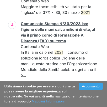
Contenuto Web
Maggiore trasmissibilità valutata per la
‘inglese’ del 37% - ISS, 30 marzo
2021
Comunicato Stampa N°36/2023 Iss:
l’igiene delle mani salva milioni di vite, al
via il primo corso di Formazione A
Distanza (FAD) sul tema
Contenuto Web
In Italia in calo nel
2021
il consumo di
soluzione idroalcolica L'igiene delle
mani...questa pratica che l’Organizzazione
Mondiale della Sanità celebra ogni anno il
5...
Comunicato Stampa N°39/2022 - Fumo:
Utilizziamo i cookie per essere sicuri che tu
Acconsento
possa avere la migliore esperienza sul
in Italia circa 800mila fumatori in più
nostro sito. Se vai avanti nella navigazione, riteniamo che
rispetto al 2019. Triplicato il consumo di
tu sia d’accordo
Maggiori Informazioni
sigarette a tabacco riscaldato