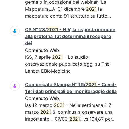
gennaio in occasione del webinar “La
Mappatura...Al 31 dicembre
2021
la
mappatura conta 91 strutture su tutto...
CS N° 23/
2021
- HIV, la risposta immune
alla proteina Tat determina il recupero
dei
Contenuto Web
ISS, 7 aprile
2021
- Lo studio
osservazionale pubblicato oggi su The
Lancet EBioMedicine
Comunicato Stampa N° 16/
2021
- Covid-
19: i dati principali del monitoraggio della
Contenuto Web
Iss 12 marzo
2021
- Nella settimana 1-7
marzo
2021
Si continua a osservare una
importante...-07/03-
2021
) vs 194,87 per...