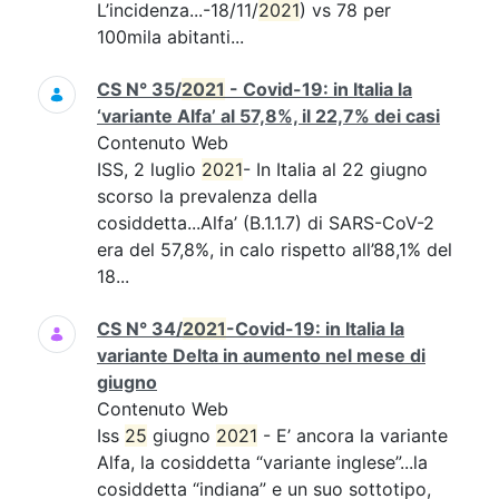
L’incidenza...-18/11/
2021
) vs 78 per
100mila abitanti...
CS N° 35/
2021
- Covid-19: in Italia la
‘variante Alfa’ al 57,8%, il 22,7% dei casi
Contenuto Web
ISS, 2 luglio
2021
- In Italia al 22 giugno
scorso la prevalenza della
cosiddetta...Alfa’ (B.1.1.7) di SARS-CoV-2
era del 57,8%, in calo rispetto all’88,1% del
18...
CS N° 34/
2021
-Covid-19: in Italia la
variante Delta in aumento nel mese di
giugno
Contenuto Web
Iss
25
giugno
2021
- E’ ancora la variante
Alfa, la cosiddetta “variante inglese”...la
cosiddetta “indiana” e un suo sottotipo,