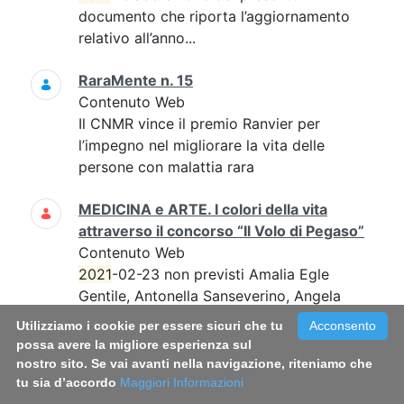
documento che riporta l’aggiornamento
relativo all’anno...
RaraMente n. 15
Contenuto Web
Il CNMR vince il premio Ranvier per
l’impegno nel migliorare la vita delle
persone con malattia rara
MEDICINA e ARTE. I colori della vita
attraverso il concorso “Il Volo di Pegaso”
Contenuto Web
2021
-02-23 non previsti Amalia Egle
Gentile, Antonella Sanseverino, Angela
Ruocco...angela.ruocco@iss.it; l'evento si
Utilizziamo i cookie per essere sicuri che tu
Acconsento
svolgerà in streaming 0649904420
possa avere la migliore esperienza sul
120D21-R non prevista...
nostro sito. Se vai avanti nella navigazione, riteniamo che
tu sia d’accordo
Maggiori Informazioni
RaraMente n. 24