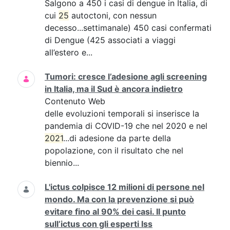
Salgono a 450 i casi di dengue in Italia, di
cui
25
autoctoni, con nessun
decesso...settimanale) 450 casi confermati
di Dengue (425 associati a viaggi
all’estero e...
Tumori: cresce l’adesione agli screening
in Italia, ma il Sud è ancora indietro
Contenuto Web
delle evoluzioni temporali si inserisce la
pandemia di COVID-19 che nel 2020 e nel
2021
...di adesione da parte della
popolazione, con il risultato che nel
biennio...
L'ictus colpisce 12 milioni di persone nel
mondo. Ma con la prevenzione si può
evitare fino al 90% dei casi. Il punto
sull’ictus con gli esperti Iss