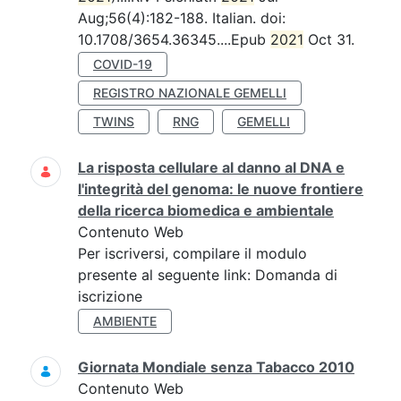
Aug;56(4):182-188. Italian. doi:
10.1708/3654.36345....Epub
2021
Oct 31.
COVID-19
REGISTRO NAZIONALE GEMELLI
TWINS
RNG
GEMELLI
La risposta cellulare al danno al DNA e
l'integrità del genoma: le nuove frontiere
della ricerca biomedica e ambientale
Contenuto Web
Per iscriversi, compilare il modulo
presente al seguente link: Domanda di
iscrizione
AMBIENTE
Giornata Mondiale senza Tabacco 2010
Contenuto Web