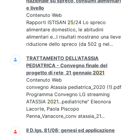
nazionale su spreco, consumi alimentari
e livello
Contenuto Web
Rapporti ISTISAN
25
/24 Lo spreco
alimentare domestico, le abitudini
alimentari e...I risultati mostrano una lieve
riduzione dello spreco (da 502 g nel...
TRATTAMENTO DELL’ATASSIA
PEDIATRICA - Convegno finale del
progetto di rete 21 gennaio
2021
Contenuto Web
convegno Atassia pediatrica_2020 (1).pdf
Programma Convegno LG streaming
ATASSIA
2021
...pediatriche” Eleonora
Lacorte, Paola Piscopo
Penna_Vanacore_conv atassia_21...
Il D.lgs. 81/08: genesi ed applicazione