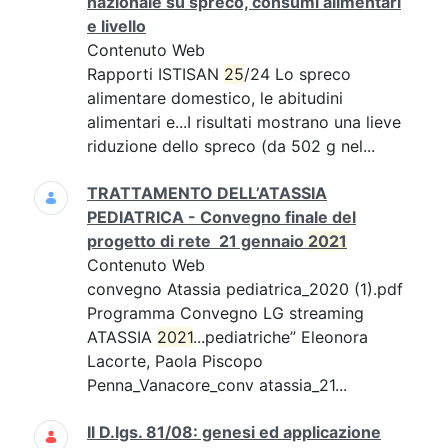
nazionale su spreco, consumi alimentari
e livello
Contenuto Web
Rapporti ISTISAN
25
/24 Lo spreco
alimentare domestico, le abitudini
alimentari e...I risultati mostrano una lieve
riduzione dello spreco (da 502 g nel...
TRATTAMENTO DELL’ATASSIA
PEDIATRICA - Convegno finale del
progetto di rete 21 gennaio
2021
Contenuto Web
convegno Atassia pediatrica_2020 (1).pdf
Programma Convegno LG streaming
ATASSIA
2021
...pediatriche” Eleonora
Lacorte, Paola Piscopo
Penna_Vanacore_conv atassia_21...
Il D.lgs. 81/08: genesi ed applicazione