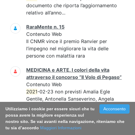
documento che riporta l’aggiornamento
relativo all’anno...
RaraMente n. 15
Contenuto Web
Il CNMR vince il premio Ranvier per
l’impegno nel migliorare la vita delle
persone con malattia rara
MEDICINA e ARTE. I colori della vita
attraverso il concorso “Il Volo di Pegaso”
Contenuto Web
2021
-02-23 non previsti Amalia Egle
Gentile, Antonella Sanseverino, Angela
Ruocco...angela.ruocco@iss.it; l'evento si
Utilizziamo i cookie per essere sicuri che tu
Acconsento
svolgerà in streaming 0649904420
possa avere la migliore esperienza sul
120D21-R non prevista...
nostro sito. Se vai avanti nella navigazione, riteniamo che
tu sia d’accordo
Maggiori Informazioni
RaraMente n. 24