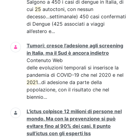
Salgono a 450 i casi di dengue in Italia, di
cui
25
autoctoni, con nessun
decesso...settimanale) 450 casi confermati
di Dengue (425 associati a viaggi
all’estero e...
Tumori: cresce l’adesione agli screening
in Italia, ma il Sud è ancora indietro
Contenuto Web
delle evoluzioni temporali si inserisce la
pandemia di COVID-19 che nel 2020 e nel
2021
...di adesione da parte della
popolazione, con il risultato che nel
biennio...
L'ictus colpisce 12 milioni di persone nel
mondo. Ma con la prevenzione si può
evitare fino al 90% dei casi. Il punto
sull’ictus con gli esperti Iss