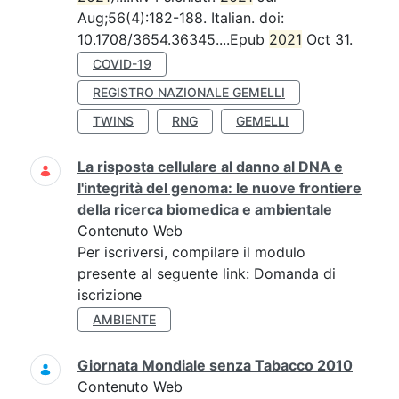
Aug;56(4):182-188. Italian. doi:
10.1708/3654.36345....Epub
2021
Oct 31.
COVID-19
REGISTRO NAZIONALE GEMELLI
TWINS
RNG
GEMELLI
La risposta cellulare al danno al DNA e
l'integrità del genoma: le nuove frontiere
della ricerca biomedica e ambientale
Contenuto Web
Per iscriversi, compilare il modulo
presente al seguente link: Domanda di
iscrizione
AMBIENTE
Giornata Mondiale senza Tabacco 2010
Contenuto Web