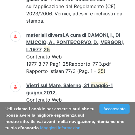
sull'applicazione del Regolamento (CE)
2023/2006. Vernici, adesivi e inchiostri da
stampa.
materiali diversi.A cura di CAMONI, I., DI
MUCCIO, A., PONTECORVO, D., VERGORI,
L.1977,
25
Contenuto Web
1977 3 77 Pag1_25Rapporto_77_3.pdf
Rapporto Istisan 77/3 (Pag. 1 -
25
)
Vietri sul Mare, Salerno, 31
maggio
-1
giugno 2012.
Contenuto Web
Vietri sul Mare, Salerno, 31
maggio
-1
Utilizziamo i cookie per essere sicuri che tu
Acconsento
giugno 2012. Riassunti.
possa avere la migliore esperienza sul
nostro sito. Se vai avanti nella navigazione, riteniamo che
tu sia d’accordo
Carla Daniele, Mauro Grigioni, Giuseppe
Maggiori Informazioni