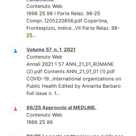
Contenuto Web
1998
25
98 I Parte Relaz. 98-
25
Compr..1205220856.pdf Copertina,
Frontespizio, Indice...VII Parte Relaz. 98-
25
...
Volume 57, n. 1,
2021
Contenuto Web
Annali
2021
1 57 ANN_21_01_ROMANE
(2).pdf Contents ANN_21_01_01 (1).pdf
COVID-19...international organizations on
Public Health Edited by Annarita Barbaro
Full issue n. 1...
86/
25
Approccio al MEDLINE.
Contenuto Web
1986
25
86