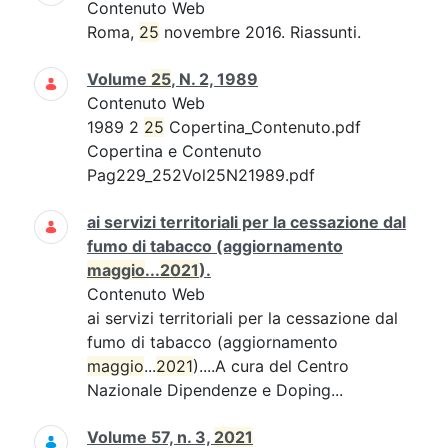
Contenuto Web
Roma,
25
novembre 2016. Riassunti.
Volume
25
, N. 2, 1989
Contenuto Web
1989 2
25
Copertina_Contenuto.pdf
Copertina e Contenuto
Pag229_252Vol25N21989.pdf
ai servizi territoriali per la cessazione dal
fumo di tabacco (aggiornamento
maggio
...
2021
).
Contenuto Web
ai servizi territoriali per la cessazione dal
fumo di tabacco (aggiornamento
maggio
...
2021
)....A cura del Centro
Nazionale Dipendenze e Doping...
Volume 57, n. 3,
2021