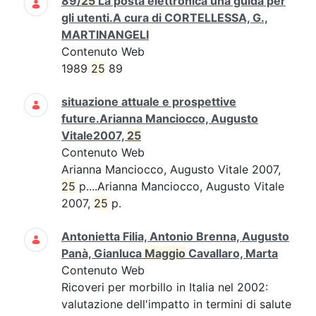
89/
25
La posta elettronica una guida per
gli utenti.A cura di CORTELLESSA, G.,
MARTINANGELI
Contenuto Web
1989
25
89
situazione attuale e prospettive
future.Arianna Manciocco, Augusto
Vitale2007,
25
Contenuto Web
Arianna Manciocco, Augusto Vitale 2007,
25
p....Arianna Manciocco, Augusto Vitale
2007,
25
p.
Antonietta Filia, Antonio Brenna, Augusto
Panà, Gianluca
Maggio
Cavallaro, Marta
Contenuto Web
Ricoveri per morbillo in Italia nel 2002:
valutazione dell'impatto in termini di salute