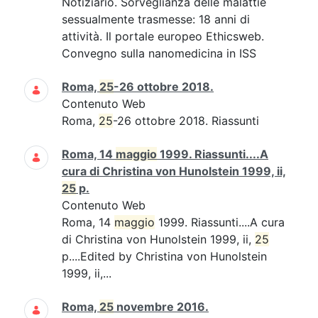
Notiziario. Sorveglianza delle malattie
sessualmente trasmesse: 18 anni di
attività. Il portale europeo Ethicsweb.
Convegno sulla nanomedicina in ISS
Roma,
25
-26 ottobre 2018.
Contenuto Web
Roma,
25
-26 ottobre 2018. Riassunti
Roma, 14
maggio
1999. Riassunti....A
cura di Christina von Hunolstein 1999, ii,
25
p.
Contenuto Web
Roma, 14
maggio
1999. Riassunti....A cura
di Christina von Hunolstein 1999, ii,
25
p....Edited by Christina von Hunolstein
1999, ii,...
Roma,
25
novembre 2016.