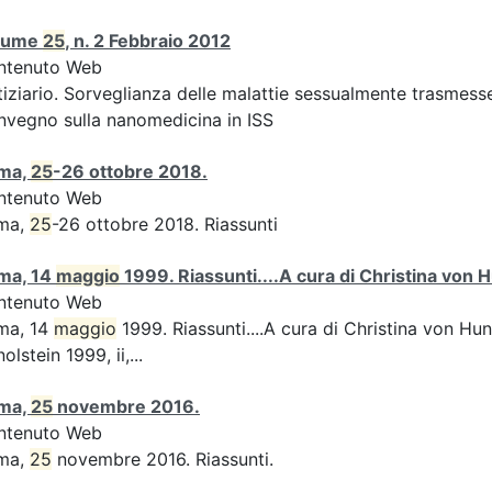
lume
25
, n. 2 Febbraio 2012
ntenuto Web
iziario. Sorveglianza delle malattie sessualmente trasmesse:
vegno sulla nanomedicina in ISS
ma,
25
-26 ottobre 2018.
ntenuto Web
ma,
25
-26 ottobre 2018. Riassunti
ma, 14
maggio
1999. Riassunti....A cura di Christina von H
ntenuto Web
ma, 14
maggio
1999. Riassunti....A cura di Christina von Hun
olstein 1999, ii,...
ma,
25
novembre 2016.
ntenuto Web
ma,
25
novembre 2016. Riassunti.