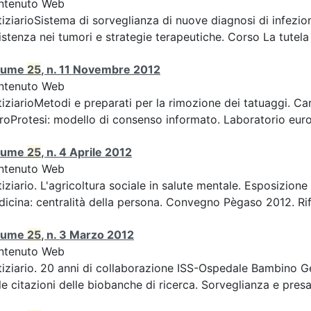
ntenuto Web
iziarioSistema di sorveglianza di nuove diagnosi di infezion
istenza nei tumori e strategie terapeutiche. Corso La tutela d
lume
25
, n. 11 Novembre 2012
ntenuto Web
iziarioMetodi e preparati per la rimozione dei tatuaggi. Car
roProtesi: modello di consenso informato. Laboratorio europ
lume
25
, n. 4 Aprile 2012
ntenuto Web
iziario. L'agricoltura sociale in salute mentale. Esposizion
icina: centralità della persona. Convegno Pègaso 2012. Rifle
lume
25
, n. 3 Marzo 2012
ntenuto Web
iziario. 20 anni di collaborazione ISS-Ospedale Bambino Ge
le citazioni delle biobanche di ricerca. Sorveglianza e presa 