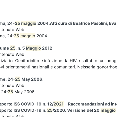
ma, 24-
25
maggio
2004.Atti cura di Beatrice Pasolini, Ev
ntenuto Web
ma, 24-
25
maggio
2004.
lume
25
, n. 5
Maggio
2012
ntenuto Web
iziario. Genitorialità e infezione da HIV: risultati di un'indag
vi orientamenti nazionali e comunitari. Neisseria gonorrhoe
me, 24-
25
May 2006.
ntenuto Web
 24-
25
May 2006
porto ISS COVID-19 n. 12/
2021
- Raccomandazioni ad inte
pporto ISS COVID-19 n.
25
/2020. Versione del 20
maggio
ntenuto Web