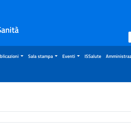
Sanità
blicazioni
Sala stampa
Eventi
ISSalute
Amministraz
enti