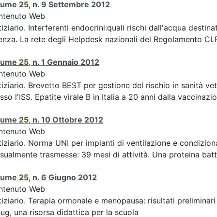
lume
25
, n. 9 Settembre 2012
ntenuto Web
iziario. Interferenti endocrini:quali rischi dall'acqua des
enza. La rete degli Helpdesk nazionali del Regolamento CLP 
lume
25
, n. 1 Gennaio 2012
ntenuto Web
iziario. Brevetto BEST per gestione del rischio in sanità ve
sso l'ISS. Epatite virale B in Italia a 20 anni dalla vaccinazion
lume
25
, n. 10 Ottobre 2012
ntenuto Web
iziario. Norma UNI per impianti di ventilazione e condizion
sualmente trasmesse: 39 mesi di attività. Una proteina batte
lume
25
, n. 6 Giugno 2012
ntenuto Web
iziario. Terapia ormonale e menopausa: risultati preliminari
ug, una risorsa didattica per la scuola