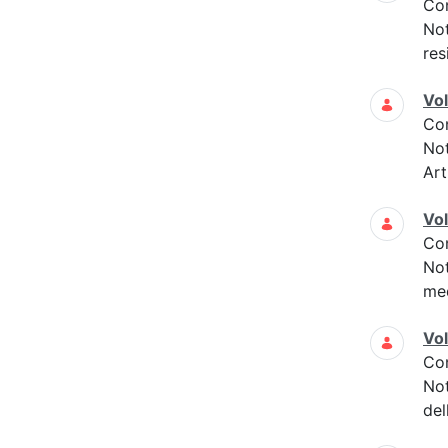
Co
Not
res
Vo
Co
Not
Art
Vo
Co
Not
med
Vo
Co
Not
del