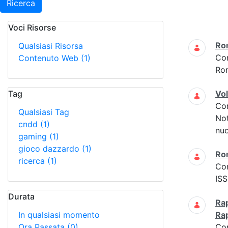
Ricerca
Voci Risorse
Ricerca
Ro
Qualsiasi Risorsa
Co
Contenuto Web
(1)
Ro
Tag
Vo
Co
Qualsiasi Tag
Not
cndd
(1)
nuo
gaming
(1)
gioco dazzardo
(1)
Ro
ricerca
(1)
Co
ISS
Durata
Rap
In qualsiasi momento
Ra
Ora Passata
(0)
Co