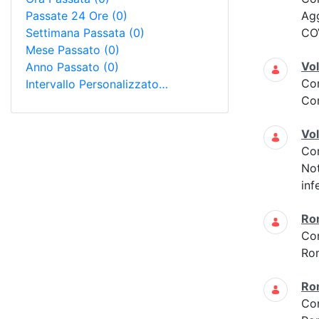
Passate 24 Ore
(0)
Ag
Settimana Passata
(0)
COV
Mese Passato
(0)
Vol
Anno Passato
(0)
Co
Intervallo Personalizzato…
Con
Vol
Co
Not
inf
Ro
Co
Ro
Ro
Co