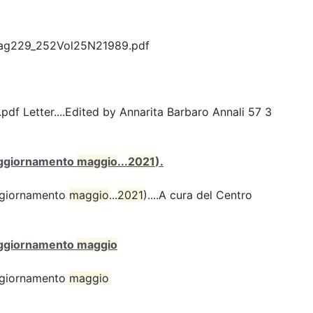
Pag229_252Vol25N21989.pdf
Letter....Edited by Annarita Barbaro Annali 57 3
 (aggiornamento
maggio
...
2021
).
(aggiornamento
maggio
...
2021
)....A cura del Centro
 (aggiornamento
maggio
(aggiornamento
maggio