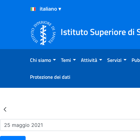
Salta al Contenuto
Salta al Footer
Istituto Superiore di 
Chi siamo
Temi
Attività
Servizi
Pub
Protezione dei dati
Risultati della Ricerca - Ev