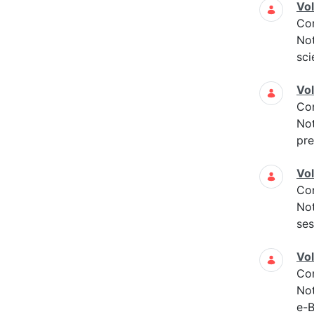
Vo
Co
Not
sci
Vo
Co
Not
pre
Vo
Co
Not
ses
Vo
Co
Not
e-B