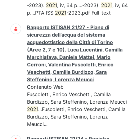
-2023).
2021
, iv, 64 p....-2023).
2021
, iv, 64
p....PTA ISS
2021
-2023.pdf Full-text
Rapporto ISTISAN 21/27 - Piano di
sicurezza dell’acqua del sistema
acquedottistico della Città di Torino
(Aree 2, 7 e 10). Luca Lucentini, Camilla
Marchiafava, Daniela Mattei, Mario
Cerroni, Valentina Fuscoletti, Enrico
Veschetti, Camilla Burdizzo, Sara
Steffenino, Lorenza Meucci
Contenuto Web
Fuscoletti, Enrico Veschetti, Camilla
Burdizzo, Sara Steffenino, Lorenza Meucci
2021
...Fuscoletti, Enrico Veschetti, Camilla
Burdizzo, Sara Steffenino, Lorenza
Meucci...
Rapporti ISTISAN 21/24 - Registro