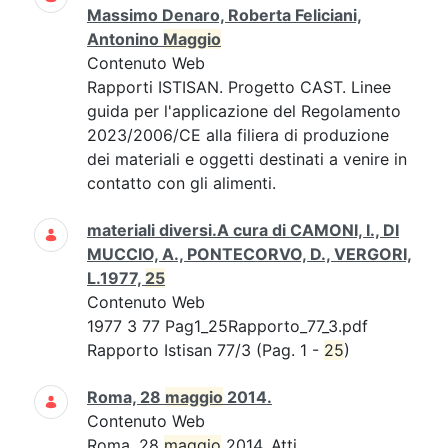
Massimo Denaro, Roberta Feliciani,
Antonino
Maggio
Contenuto Web
Rapporti ISTISAN. Progetto CAST. Linee
guida per l'applicazione del Regolamento
2023/2006/CE alla filiera di produzione
dei materiali e oggetti destinati a venire in
contatto con gli alimenti.
materiali diversi.A cura di CAMONI, I., DI
MUCCIO, A., PONTECORVO, D., VERGORI,
L.1977,
25
Contenuto Web
1977 3 77 Pag1_25Rapporto_77_3.pdf
Rapporto Istisan 77/3 (Pag. 1 -
25
)
Roma, 28
maggio
2014.
Contenuto Web
Roma, 28
maggio
2014. Atti