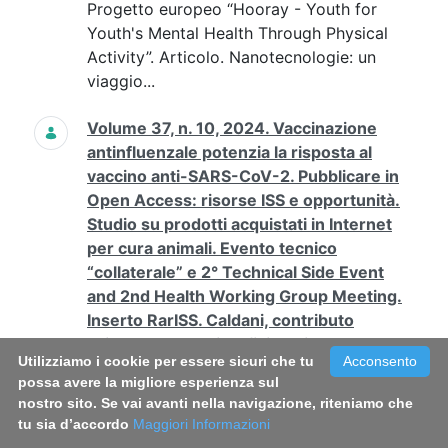
Progetto europeo “Hooray - Youth for
Youth's Mental Health Through Physical
Activity”. Articolo. Nanotecnologie: un
viaggio...
Volume 37, n. 10, 2024. Vaccinazione
antinfluenzale potenzia la risposta al
vaccino anti-SARS-CoV-2. Pubblicare in
Open Access: risorse ISS e opportunità.
Studio su prodotti acquistati in Internet
per cura animali. Evento tecnico
“collaterale” e 2° Technical Side Event
and 2nd Health Working Group Meeting.
Inserto RarISS. Caldani, contributo
sviluppo anatomia e fisiologia moderna
Utilizziamo i cookie per essere sicuri che tu
Acconsento
Contenuto Web
possa avere la migliore esperienza sul
2024 10 37 La vaccinazione antinfluenzale
nostro sito. Se vai avanti nella navigazione, riteniamo che
potenzia la risposta al vaccino anti-SARS-
tu sia d’accordo
Maggiori Informazioni
CoV-2 in individui sani.pdf La vaccinazione