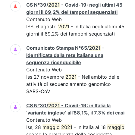
CS N°39/
2021
- Covid-19: negli ultimi 45
giorni il 69,2% dei tamponi sequenziati
Contenuto Web
ISS, 6 agosto
2021
- In Italia negli ultimi 45
giorni il 69,2% dei tamponi sequenziati
Comunicato Stampa N°65/
2021
-
Identificata dalla rete italiana una
sequenza riconducibile
Contenuto Web
Iss 27 novembre
2021
- Nell’ambito delle
attività di sequenziamento genomico
SARS-CoV
CS N°30/
2021
- Covid-19: in Italia la
‘variante inglese’ all’88,1%, il 7,3% dei casi
Contenuto Web
Iss, 28
maggio
2021
- In Italia al 18
maggio
scorso la prevalenza della cosiddetta