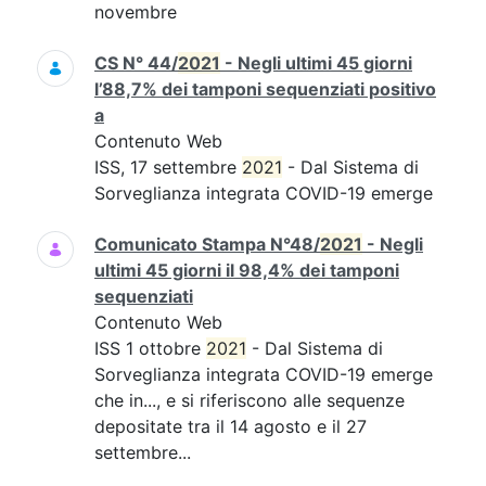
novembre
CS N° 44/
2021
- Negli ultimi 45 giorni
l’88,7% dei tamponi sequenziati positivo
a
Contenuto Web
ISS, 17 settembre
2021
- Dal Sistema di
Sorveglianza integrata COVID-19 emerge
Comunicato Stampa N°48/
2021
- Negli
ultimi 45 giorni il 98,4% dei tamponi
sequenziati
Contenuto Web
ISS 1 ottobre
2021
- Dal Sistema di
Sorveglianza integrata COVID-19 emerge
che in..., e si riferiscono alle sequenze
depositate tra il 14 agosto e il 27
settembre...