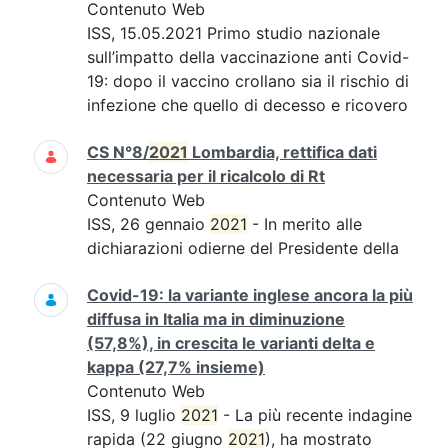
Contenuto Web
ISS, 15.05.2021 Primo studio nazionale
sull’impatto della vaccinazione anti Covid-
19: dopo il vaccino crollano sia il rischio di
infezione che quello di decesso e ricovero
CS N°8/
2021
Lombardia, rettifica dati
necessaria per il ricalcolo di Rt
Contenuto Web
ISS, 26 gennaio
2021
- In merito alle
dichiarazioni odierne del Presidente della
Covid-19: la variante inglese ancora la più
diffusa in Italia ma in diminuzione
(57,8%), in crescita le varianti delta e
kappa (27,7% insieme)
Contenuto Web
ISS, 9 luglio
2021
- La più recente indagine
rapida (22 giugno
2021
), ha mostrato