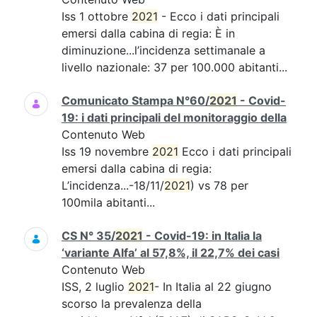
Iss 1 ottobre
2021
- Ecco i dati principali
emersi dalla cabina di regia: È in
diminuzione...l’incidenza settimanale a
livello nazionale: 37 per 100.000 abitanti...
Comunicato Stampa N°60/
2021
- Covid-
19: i dati principali del monitoraggio della
Contenuto Web
Iss 19 novembre
2021
Ecco i dati principali
emersi dalla cabina di regia:
L’incidenza...-18/11/
2021
) vs 78 per
100mila abitanti...
CS N° 35/
2021
- Covid-19: in Italia la
‘variante Alfa’ al 57,8%, il 22,7% dei casi
Contenuto Web
ISS, 2 luglio
2021
- In Italia al 22 giugno
scorso la prevalenza della