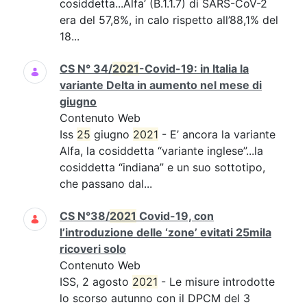
cosiddetta...Alfa’ (B.1.1.7) di SARS-CoV-2
era del 57,8%, in calo rispetto all’88,1% del
18...
CS N° 34/
2021
-Covid-19: in Italia la
variante Delta in aumento nel mese di
giugno
Contenuto Web
Iss
25
giugno
2021
- E’ ancora la variante
Alfa, la cosiddetta “variante inglese”...la
cosiddetta “indiana” e un suo sottotipo,
che passano dal...
CS N°38/
2021
Covid-19, con
l’introduzione delle ‘zone’ evitati 25mila
ricoveri solo
Contenuto Web
ISS, 2 agosto
2021
- Le misure introdotte
lo scorso autunno con il DPCM del 3