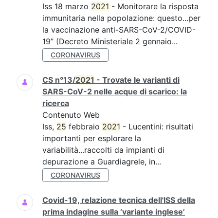
Iss 18 marzo
2021
- Monitorare la risposta
immunitaria nella popolazione: questo...per
la vaccinazione anti-SARS-CoV-2/COVID-
19” (Decreto Ministeriale 2 gennaio...
CORONAVIRUS
CS n°13/
2021
- Trovate le varianti di
SARS-CoV-2 nelle acque di scarico: la
ricerca
Contenuto Web
Iss,
25
febbraio
2021
- Lucentini: risultati
importanti per esplorare la
variabilità...raccolti da impianti di
depurazione a Guardiagrele, in...
CORONAVIRUS
Covid-19, relazione tecnica dell'ISS della
prima indagine sulla ‘variante inglese’