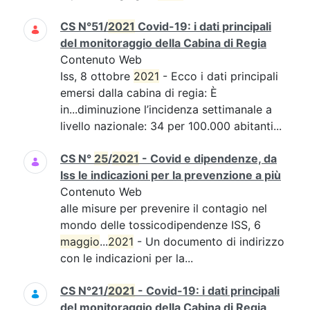
CS N°51/
2021
Covid-19: i dati principali
del monitoraggio della Cabina di Regia
Contenuto Web
Iss, 8 ottobre
2021
- Ecco i dati principali
emersi dalla cabina di regia: È
in...diminuzione l’incidenza settimanale a
livello nazionale: 34 per 100.000 abitanti...
CS N°
25
/
2021
- Covid e dipendenze, da
Iss le indicazioni per la prevenzione a più
Contenuto Web
alle misure per prevenire il contagio nel
mondo delle tossicodipendenze ISS, 6
maggio
...
2021
- Un documento di indirizzo
con le indicazioni per la...
CS N°21/
2021
- Covid-19: i dati principali
del monitoraggio della Cabina di Regia