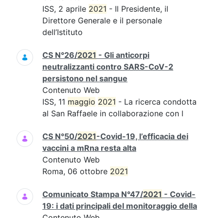
ISS, 2 aprile
2021
- Il Presidente, il
Direttore Generale e il personale
dell’Istituto
CS N°26/
2021
- Gli anticorpi
neutralizzanti contro SARS-CoV-2
persistono nel sangue
Contenuto Web
ISS, 11
maggio
2021
- La ricerca condotta
al San Raffaele in collaborazione con l
CS N°50/
2021
-Covid-19, l’efficacia dei
vaccini a mRna resta alta
Contenuto Web
Roma, 06 ottobre
2021
Comunicato Stampa N°47/
2021
- Covid-
19: i dati principali del monitoraggio della
Contenuto Web