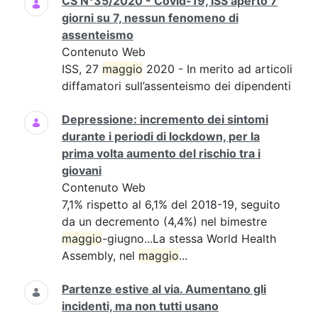
CS N°35/2020 - Covid-19, ISS aperto 7
giorni su 7, nessun fenomeno di
assenteismo
Contenuto Web
ISS, 27
maggio
2020 - In merito ad articoli
diffamatori sull’assenteismo dei dipendenti
Depressione: incremento dei sintomi
durante i periodi di lockdown, per la
prima volta aumento del rischio tra i
giovani
Contenuto Web
7,1% rispetto al 6,1% del 2018-19, seguito
da un decremento (4,4%) nel bimestre
maggio
-giugno...La stessa World Health
Assembly, nel
maggio
...
Partenze estive al via. Aumentano gli
incidenti, ma non tutti usano