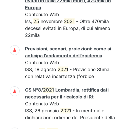
evitati in Italia 22mila morti, 470mila in
Europa
Contenuto Web
Iss,
25
novembre
2021
- Oltre 470mila
decessi evitati in Europa, di cui almeno
22mila
Previsioni, scenari, proiezioni: come si
anticipa l’andamento dell’epidemia
Contenuto Web
ISS, 18 agosto
2021
- Previsione Stima,
con relativa incertezza (forbice
CS N°8/
2021
Lombardia, rettifica dati
necessaria per il ricalcolo di Rt
Contenuto Web
ISS, 26 gennaio
2021
- In merito alle
dichiarazioni odierne del Presidente della