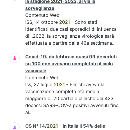
la stagione
2021
-2022, al via la
sorveglianza
Contenuto Web
ISS, 14 ottobre
2021
- Sono stati
identificati due casi sporadici di influenza
di...2022, la sorveglianza virologica sarà
effettuata a partire dalla 46a settimana...
Covid-19: da febbraio quasi 99 deceduti
su 100 non avevano completato il ciclo
vaccinale
Contenuto Web
Iss, 27 luglio
2021
- Per chi aveva la
vaccinazione completa età media
maggiore e...70 cartelle cliniche dei 423
decessi SARS-COV-2 positivi avvenuti fino
al...
CS N° 14/
2021
- In Italia il 54% delle