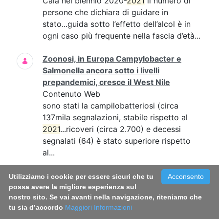
Cala nel biennio 2020-
2021
il numero di
persone che dichiara di guidare in
stato...guida sotto l’effetto dell’alcol è in
ogni caso più frequente nella fascia d’età...
Zoonosi, in Europa Campylobacter e
Salmonella ancora sotto i livelli
prepandemici, cresce il West Nile
Contenuto Web
sono stati la campilobatteriosi (circa
137mila segnalazioni, stabile rispetto al
2021
...ricoveri (circa 2.700) e decessi
segnalati (64) è stato superiore rispetto
al...
Malaria, identificate nuove molecole che
Utilizziamo i cookie per essere sicuri che tu
Acconsento
bloccano la trasmissione del parassita
possa avere la migliore esperienza sul
nostro sito. Se vai avanti nella navigazione, riteniamo che
grazie ad uno studio ISS-IRBM-CNR
tu sia d’accordo
Maggiori Informazioni
Contenuto Web