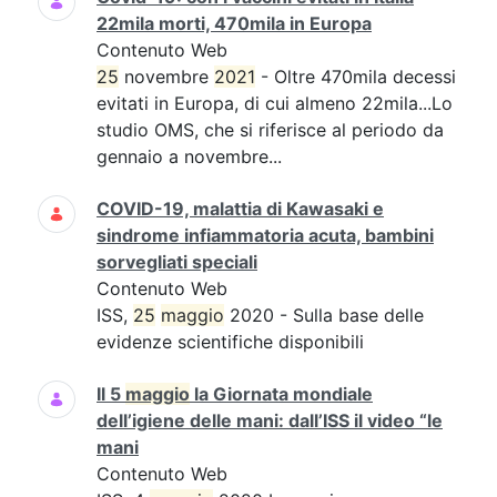
22mila morti, 470mila in Europa
Contenuto Web
25
novembre
2021
- Oltre 470mila decessi
evitati in Europa, di cui almeno 22mila...Lo
studio OMS, che si riferisce al periodo da
gennaio a novembre...
COVID-19, malattia di Kawasaki e
sindrome infiammatoria acuta, bambini
sorvegliati speciali
Contenuto Web
ISS,
25
maggio
2020 - Sulla base delle
evidenze scientifiche disponibili
Il 5
maggio
la Giornata mondiale
dell’igiene delle mani: dall’ISS il video “le
mani
Contenuto Web