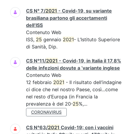
CS N° 7/
2021
- Covid-19, su variante
brasiliana partono gli accertamenti
dell’ISS
Contenuto Web
ISS,
25
gennaio
2021
- L’Istituto Superiore
di Sanità, Dip.
CS N°11/
2021
- Covid-19, in Italia il 17,8%
delle infezioni dovute a ‘variante inglese
Contenuto Web
12 febbraio
2021
- Il risultato dell’indagine
ci dice che nel nostro Paese, così...come
nel resto d’Europa (in Francia la
prevalenza è del 20-
25
%,...
CORONAVIRUS
CS N°63/
2021
Covid-19: con i vaccini