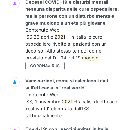
Decessi COVID-19 e disturbi mentali,
nessuna disparità nelle cure ospedaliere,
ma le persone con un disturbo mentale
grave muoiono a un’età più giovane
Contenuto Web
ISS 23 aprile
2021
- In Italia le cure
ospedaliere rivolte ai pazienti con un
decorso...Allo stesso tempo, come
previsto dal DL 34 del 19
maggio
...
CORONAVIRUS
Vaccinazioni, come si calcolano i dati
sull’efficacia in “real world”
Contenuto Web
ISS, 1 novembre
2021
-L’analisi di efficacia
‘real world’, elaborata dall’ISS
settimanalmente
Covid-19: con i vaccini evitati in Italia