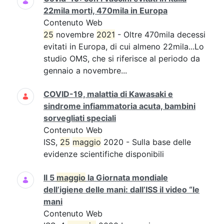
22mila morti, 470mila in Europa
Contenuto Web
25
novembre
2021
- Oltre 470mila decessi
evitati in Europa, di cui almeno 22mila...Lo
studio OMS, che si riferisce al periodo da
gennaio a novembre...
COVID-19, malattia di Kawasaki e
sindrome infiammatoria acuta, bambini
sorvegliati speciali
Contenuto Web
ISS,
25
maggio
2020 - Sulla base delle
evidenze scientifiche disponibili
Il 5
maggio
la Giornata mondiale
dell’igiene delle mani: dall’ISS il video “le
mani
Contenuto Web