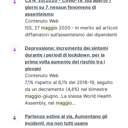
CS N°35/2020 - Covid-19, ISS aperto 7
giorni su 7, nessun fenomeno di
assenteismo
Contenuto Web
ISS, 27
maggio
2020 - In merito ad articoli
diffamatori sull’assenteismo dei dipendenti
Depressione: incremento dei sintomi
durante i periodi di lockdown, per la
prima volta aumento del rischio tra i
giovani
Contenuto Web
7,1% rispetto al 6,1% del 2018-19, seguito
da un decremento (4,4%) nel bimestre
maggio
-giugno...La stessa World Health
Assembly, nel
maggio
...
Partenze estive al via. Aumentano gli
incidenti, ma non tutti usano