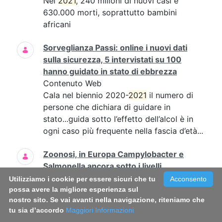
Nel
2021
, 240 milioni di nuovi casi e
630.000 morti, soprattutto bambini
africani
Sorveglianza Passi: online i nuovi dati
sulla sicurezza, 5 intervistati su 100
hanno guidato in stato di ebbrezza
Contenuto Web
Cala nel biennio 2020-
2021
il numero di
persone che dichiara di guidare in
stato...guida sotto l’effetto dell’alcol è in
ogni caso più frequente nella fascia d’età...
Zoonosi, in Europa Campylobacter e
Salmonella ancora sotto i livelli
prepandemici, cresce il West Nile
Utilizziamo i cookie per essere sicuri che tu
Acconsento
Contenuto Web
possa avere la migliore esperienza sul
nostro sito. Se vai avanti nella navigazione, riteniamo che
sono stati la campilobatteriosi (circa
tu sia d’accordo
Maggiori Informazioni
137mila segnalazioni, stabile rispetto al