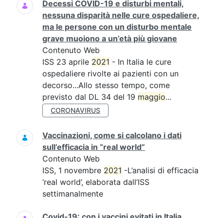
Decessi COVID-19 e disturbi mentali,
nessuna disparità nelle cure ospedaliere,
ma le persone con un disturbo mentale
grave muoiono a un’età più giovane
Contenuto Web
ISS 23 aprile
2021
- In Italia le cure
ospedaliere rivolte ai pazienti con un
decorso...Allo stesso tempo, come
previsto dal DL 34 del 19
maggio
...
CORONAVIRUS
Vaccinazioni, come si calcolano i dati
sull’efficacia in “real world”
Contenuto Web
ISS, 1 novembre
2021
-L’analisi di efficacia
‘real world’, elaborata dall’ISS
settimanalmente
Covid-19: con i vaccini evitati in Italia