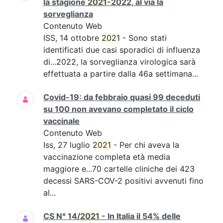
la stagione
2021
-2022, al via la
sorveglianza
Contenuto Web
ISS, 14 ottobre
2021
- Sono stati
identificati due casi sporadici di influenza
di...2022, la sorveglianza virologica sarà
effettuata a partire dalla 46a settimana...
Covid-19: da febbraio quasi 99 deceduti
su 100 non avevano completato il ciclo
vaccinale
Contenuto Web
Iss, 27 luglio
2021
- Per chi aveva la
vaccinazione completa età media
maggiore e...70 cartelle cliniche dei 423
decessi SARS-COV-2 positivi avvenuti fino
al...
CS N° 14/
2021
- In Italia il 54% delle