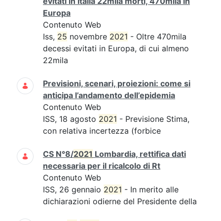
evitati in Italia 22mila morti, 470mila in
Europa
Contenuto Web
Iss,
25
novembre
2021
- Oltre 470mila
decessi evitati in Europa, di cui almeno
22mila
Previsioni, scenari, proiezioni: come si
anticipa l’andamento dell’epidemia
Contenuto Web
ISS, 18 agosto
2021
- Previsione Stima,
con relativa incertezza (forbice
CS N°8/
2021
Lombardia, rettifica dati
necessaria per il ricalcolo di Rt
Contenuto Web
ISS, 26 gennaio
2021
- In merito alle
dichiarazioni odierne del Presidente della