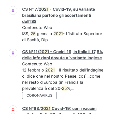
CS N° 7/
2021
- Covid-19, su variante
brasiliana partono gli accertamenti
dell’ISS
Contenuto Web
ISS,
25
gennaio
2021
- L’Istituto Superiore
di Sanità, Dip.
CS N°11/
2021
- Covid-19, in Italia il 17,8%
delle infezioni dovute a ‘variante inglese
Contenuto Web
12 febbraio
2021
- Il risultato dell’indagine
ci dice che nel nostro Paese, così...come
nel resto d’Europa (in Francia la
prevalenza è del 20-
25
%,...
CORONAVIRUS
CS N°63/
2021
Covid-19: con i vaccini