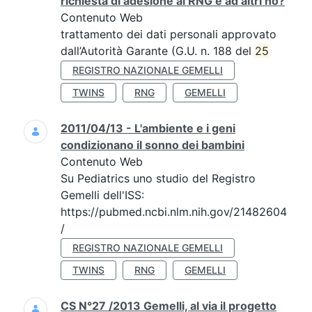
richiesta di adesione al RNG e ad altri no?
Contenuto Web
trattamento dei dati personali approvato
dall’Autorità Garante (G.U. n. 188 del
25
REGISTRO NAZIONALE GEMELLI
TWINS
RNG
GEMELLI
2011/04/13 - L'ambiente e i geni
condizionano il sonno dei bambini
Contenuto Web
Su Pediatrics uno studio del Registro
Gemelli dell'ISS:
https://pubmed.ncbi.nlm.nih.gov/21482604
/
REGISTRO NAZIONALE GEMELLI
TWINS
RNG
GEMELLI
CS N°27 /2013 Gemelli, al via il progetto