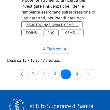
e potente strumento di ricerca per
investigare l’influenza che i geni e
l’ambiente esercitano sull’espressione di
vari caratteri, per identificare geni...
REGISTRO NAZIONALE GEMELLI
TWINS
RNG
GEMELLI
4 Elementi
Mostrati 13 - 16 su 17 risultati.
Pagina
Pagina
Pagina
Pagina
Pagina
1
2
3
4
5
Istituto Superiore di Sanità