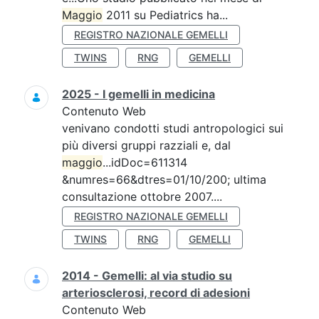
Maggio
2011 su Pediatrics ha...
REGISTRO NAZIONALE GEMELLI
TWINS
RNG
GEMELLI
2025 - I gemelli in medicina
Contenuto Web
venivano condotti studi antropologici sui
più diversi gruppi razziali e, dal
maggio
...idDoc=611314
&numres=66&dtres=01/10/200; ultima
consultazione ottobre 2007....
REGISTRO NAZIONALE GEMELLI
TWINS
RNG
GEMELLI
2014 - Gemelli: al via studio su
arteriosclerosi, record di adesioni
Contenuto Web