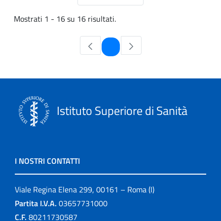
Mostrati 1 - 16 su 16 risultati.
Pagina
1
Istituto Superiore di Sanità
I NOSTRI CONTATTI
Viale Regina Elena 299, 00161 – Roma (I)
Partita I.V.A.
03657731000
C.F.
80211730587