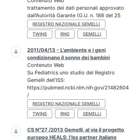
Contenuto Web
trattamento dei dati personali approvato
dall’Autorità Garante (G.U. n. 188 del
25
REGISTRO NAZIONALE GEMELLI
TWINS
RNG
GEMELLI
2011/04/13 - L'ambiente e i geni
condizionano il sonno dei bambini
Contenuto Web
Su Pediatrics uno studio del Registro
Gemelli dell'ISS:
https://pubmed.ncbi.nlm.nih.gov/21482604
/
REGISTRO NAZIONALE GEMELLI
TWINS
RNG
GEMELLI
CS N°27 /2013 Gemelli, al via il progetto
europeo HEALS: l’Iss partner italiano