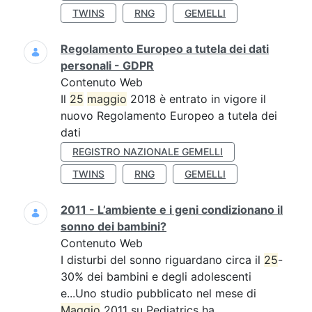
TWINS
RNG
GEMELLI
Regolamento Europeo a tutela dei dati
personali - GDPR
Contenuto Web
Il
25
maggio
2018 è entrato in vigore il
nuovo Regolamento Europeo a tutela dei
dati
REGISTRO NAZIONALE GEMELLI
TWINS
RNG
GEMELLI
2011 - L’ambiente e i geni condizionano il
sonno dei bambini?
Contenuto Web
I disturbi del sonno riguardano circa il
25
-
30% dei bambini e degli adolescenti
e...Uno studio pubblicato nel mese di
Maggio
2011 su Pediatrics ha...