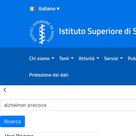
Salta al Contenuto
Salta al Footer
Istituto Superiore di 
Chi siamo
Temi
Attività
Servizi
Pub
Protezione dei dati
Risultati della Ricerca - H
Ricerca