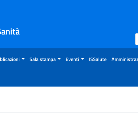
Sanità
blicazioni
Sala stampa
Eventi
ISSalute
Amministraz
ome