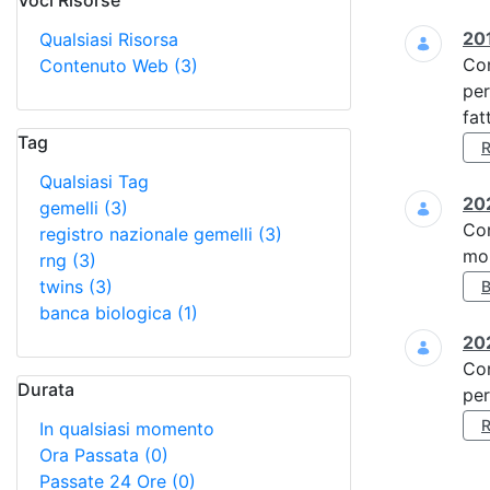
Voci Risorse
Ricerca
201
Qualsiasi Risorsa
Co
Contenuto Web
(3)
per
fat
Tag
Qualsiasi Tag
202
gemelli
(3)
Co
registro nazionale gemelli
(3)
mol
rng
(3)
twins
(3)
banca biologica
(1)
202
Co
Durata
per
In qualsiasi momento
Ora Passata
(0)
Passate 24 Ore
(0)