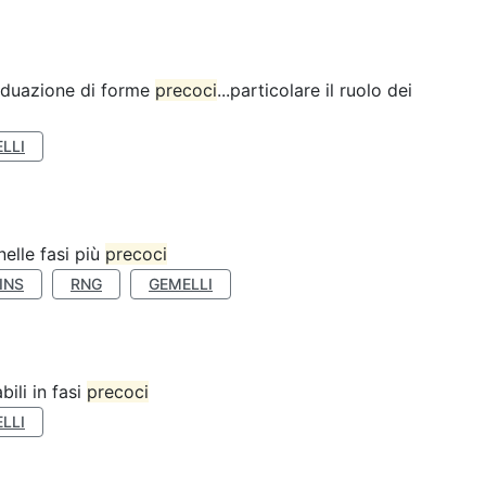
ividuazione di forme
precoci
...particolare il ruolo dei
LLI
nelle fasi più
precoci
INS
RNG
GEMELLI
bili in fasi
precoci
LLI