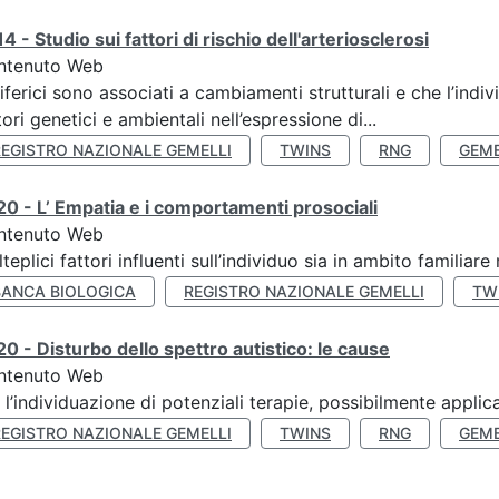
4 - Studio sui fattori di rischio dell'arteriosclerosi
ntenuto Web
iferici sono associati a cambiamenti strutturali e che l’ind
tori genetici e ambientali nell’espressione di...
REGISTRO NAZIONALE GEMELLI
TWINS
RNG
GEME
0 - L’ Empatia e i comportamenti prosociali
ntenuto Web
teplici fattori influenti sull’individuo sia in ambito familiare 
BANCA BIOLOGICA
REGISTRO NAZIONALE GEMELLI
TW
0 - Disturbo dello spettro autistico: le cause
ntenuto Web
 l’individuazione di potenziali terapie, possibilmente applica
REGISTRO NAZIONALE GEMELLI
TWINS
RNG
GEME