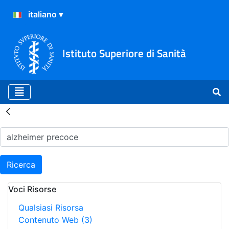
Istituto Superiore di Sanità
Risultati della Ricerca - H
Ricerca
Voci Risorse
Qualsiasi Risorsa
Contenuto Web
(3)