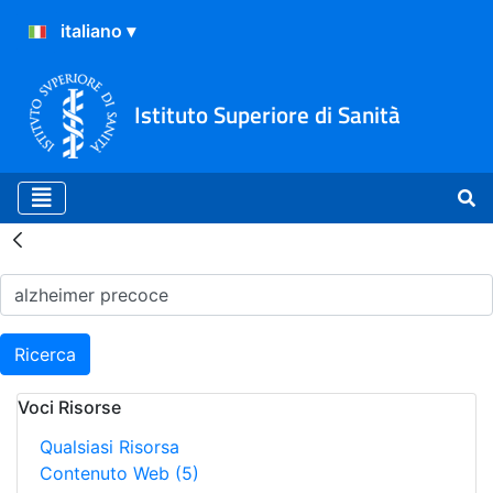
Istituto Superiore di Sanità
Risultati della Ricerca - H
Ricerca
Voci Risorse
Qualsiasi Risorsa
Contenuto Web
(5)