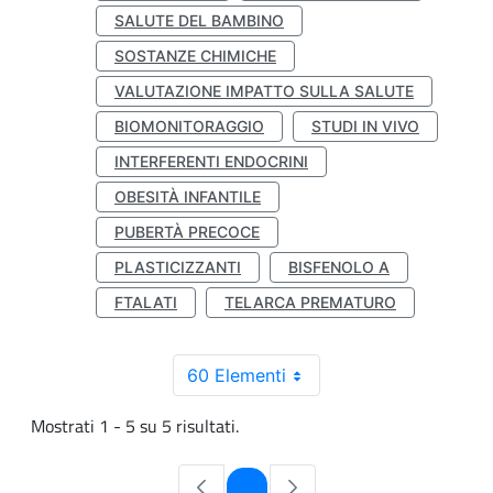
SALUTE DEL BAMBINO
SOSTANZE CHIMICHE
VALUTAZIONE IMPATTO SULLA SALUTE
BIOMONITORAGGIO
STUDI IN VIVO
INTERFERENTI ENDOCRINI
OBESITÀ INFANTILE
PUBERTÀ PRECOCE
PLASTICIZZANTI
BISFENOLO A
FTALATI
TELARCA PREMATURO
60 Elementi
Mostrati 1 - 5 su 5 risultati.
Pagina
1