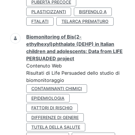
PUBERTÀ PRECOCE
PLASTICIZZANTI
BISFENOLO A
FTALATI
TELARCA PREMATURO
Biomonitoring of Bis(2-
ethylhexyl)phthalate (DEHP) in Italian
children and adolescents: Data from LIFE
PERSUADED project
Contenuto Web
Risultati di Life Persuaded dello studio di
biomonitoraggio
CONTAMINANTI CHIMICI
EPIDEMIOLOGIA
FATTORI DI RISCHIO
DIFFERENZE DI GENERE
TUTELA DELLA SALUTE