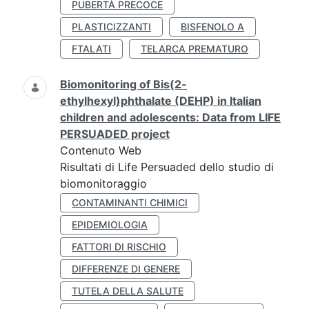
PUBERTÀ PRECOCE
PLASTICIZZANTI
BISFENOLO A
FTALATI
TELARCA PREMATURO
Biomonitoring of Bis(2-
ethylhexyl)phthalate (DEHP) in Italian
children and adolescents: Data from LIFE
PERSUADED project
Contenuto Web
Risultati di Life Persuaded dello studio di
biomonitoraggio
CONTAMINANTI CHIMICI
EPIDEMIOLOGIA
FATTORI DI RISCHIO
DIFFERENZE DI GENERE
TUTELA DELLA SALUTE