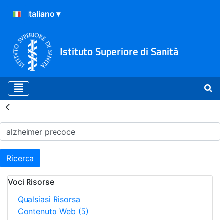
Istituto Superiore di Sanità
Risultati della Ricerca - H
Ricerca
Voci Risorse
Qualsiasi Risorsa
Contenuto Web
(5)