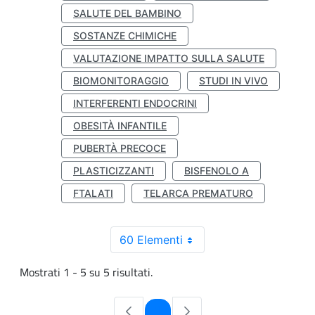
SALUTE DEL BAMBINO
SOSTANZE CHIMICHE
VALUTAZIONE IMPATTO SULLA SALUTE
BIOMONITORAGGIO
STUDI IN VIVO
INTERFERENTI ENDOCRINI
OBESITÀ INFANTILE
PUBERTÀ PRECOCE
PLASTICIZZANTI
BISFENOLO A
FTALATI
TELARCA PREMATURO
60 Elementi
Mostrati 1 - 5 su 5 risultati.
Pagina
1