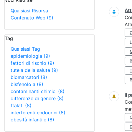
Voci Risorse
Ricerca
Att
Qualsiasi Risorsa
Co
Contenuto Web
(9)
Att
Tag
Qualsiasi Tag
epidemiologia
(9)
fattori di rischio
(9)
tutela della salute
(9)
biomarcatori
(8)
bisfenolo a
(8)
contaminanti chimici
(8)
Il
differenze di genere
(8)
Co
ftalati
(8)
met
interferenti endocrini
(8)
obesità infantile
(8)
D