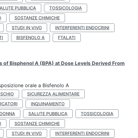
ALUTE PUBBLICA
TOSSICOLOGIA
O
SOSTANZE CHIMICHE
STUDI IN VIVO
INTERFERENTI ENDOCRINI
TI
BISFENOLO A
FTALATI
ts of Bisphenol A (BPA) at Dose Levels Derived From
esposizione orale a Bisfenolo A
ISCHIO
SICUREZZA ALIMENTARE
RCATORI
INQUINAMENTO
 DONNA
SALUTE PUBBLICA
TOSSICOLOGIA
O
SOSTANZE CHIMICHE
STUDI IN VIVO
INTERFERENTI ENDOCRINI