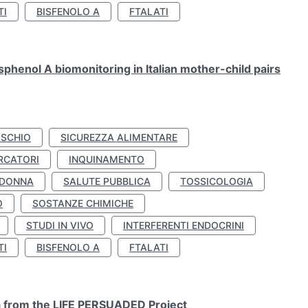
TI
BISFENOLO A
FTALATI
henol A biomonitoring in Italian mother-child pairs
ISCHIO
SICUREZZA ALIMENTARE
RCATORI
INQUINAMENTO
 DONNA
SALUTE PUBBLICA
TOSSICOLOGIA
O
SOSTANZE CHIMICHE
STUDI IN VIVO
INTERFERENTI ENDOCRINI
TI
BISFENOLO A
FTALATI
ta from the LIFE PERSUADED Project