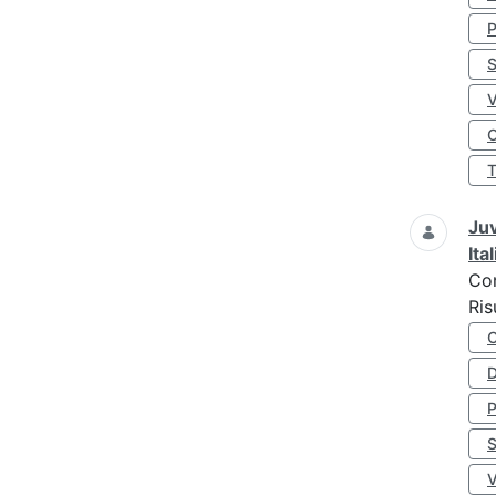
S
O
Juv
Ita
Co
Ris
D
S