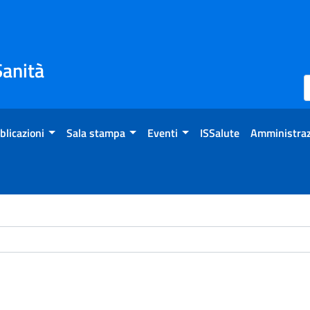
Sanità
blicazioni
Sala stampa
Eventi
ISSalute
Amministraz
ome