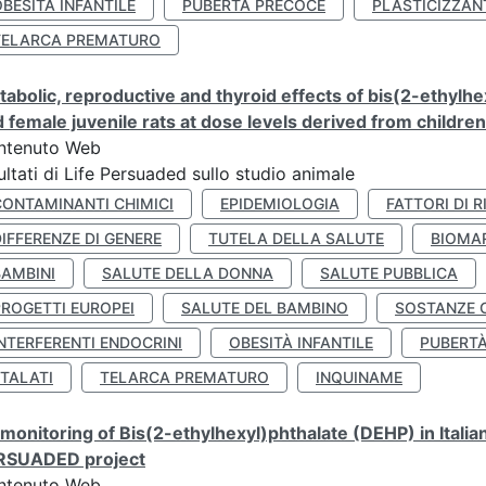
BESITÀ INFANTILE
PUBERTÀ PRECOCE
PLASTICIZZAN
TELARCA PREMATURO
abolic, reproductive and thyroid effects of bis(2-ethylhe
 female juvenile rats at dose levels derived from childre
ntenuto Web
ultati di Life Persuaded sullo studio animale
CONTAMINANTI CHIMICI
EPIDEMIOLOGIA
FATTORI DI R
IFFERENZE DI GENERE
TUTELA DELLA SALUTE
BIOMA
BAMBINI
SALUTE DELLA DONNA
SALUTE PUBBLICA
PROGETTI EUROPEI
SALUTE DEL BAMBINO
SOSTANZE 
NTERFERENTI ENDOCRINI
OBESITÀ INFANTILE
PUBERT
FTALATI
TELARCA PREMATURO
INQUINAME
monitoring of Bis(2-ethylhexyl)phthalate (DEHP) in Italia
RSUADED project
ntenuto Web