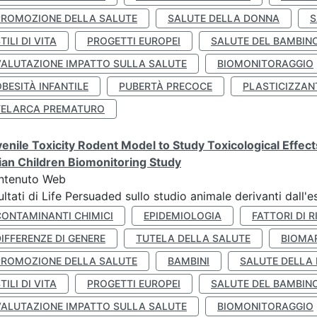
PROMOZIONE DELLA SALUTE
SALUTE DELLA DONNA
S
TILI DI VITA
PROGETTI EUROPEI
SALUTE DEL BAMBIN
VALUTAZIONE IMPATTO SULLA SALUTE
BIOMONITORAGGIO
BESITÀ INFANTILE
PUBERTÀ PRECOCE
PLASTICIZZAN
TELARCA PREMATURO
enile Toxicity Rodent Model to Study Toxicological Effec
lian Children Biomonitoring Study
ntenuto Web
ultati di Life Persuaded sullo studio animale derivanti dall'
CONTAMINANTI CHIMICI
EPIDEMIOLOGIA
FATTORI DI R
IFFERENZE DI GENERE
TUTELA DELLA SALUTE
BIOMA
PROMOZIONE DELLA SALUTE
BAMBINI
SALUTE DELLA
TILI DI VITA
PROGETTI EUROPEI
SALUTE DEL BAMBIN
VALUTAZIONE IMPATTO SULLA SALUTE
BIOMONITORAGGIO