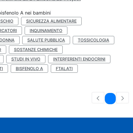
bisfenolo A nei bambini
ISCHIO
SICUREZZA ALIMENTARE
RCATORI
INQUINAMENTO
 DONNA
SALUTE PUBBLICA
TOSSICOLOGIA
O
SOSTANZE CHIMICHE
STUDI IN VIVO
INTERFERENTI ENDOCRINI
TI
BISFENOLO A
FTALATI
Pagina
1