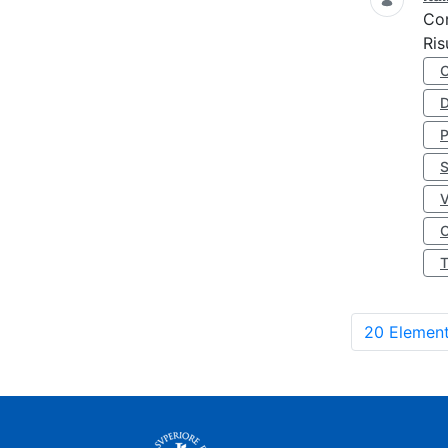
Co
Ris
D
S
O
20 Element