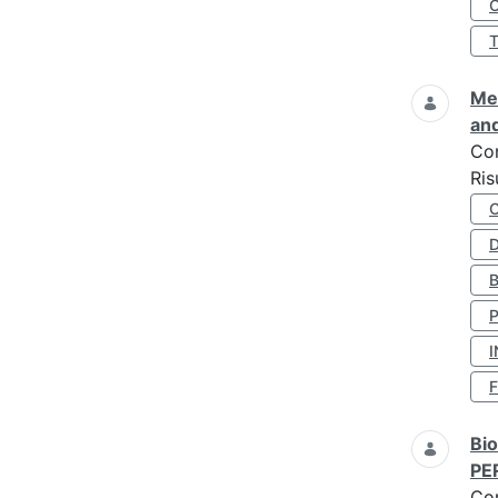
O
Met
and
Co
Ris
D
I
Bio
PE
Co