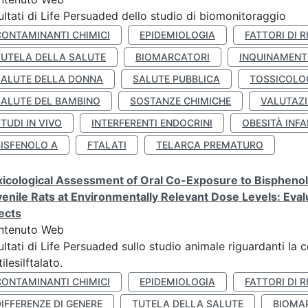
ultati di Life Persuaded dello studio di biomonitoraggio
CONTAMINANTI CHIMICI
EPIDEMIOLOGIA
FATTORI DI R
TUTELA DELLA SALUTE
BIOMARCATORI
INQUINAMEN
SALUTE DELLA DONNA
SALUTE PUBBLICA
TOSSICOLO
SALUTE DEL BAMBINO
SOSTANZE CHIMICHE
VALUTAZI
TUDI IN VIVO
INTERFERENTI ENDOCRINI
OBESITÀ INFA
BISFENOLO A
FTALATI
TELARCA PREMATURO
icological Assessment of Oral Co-Exposure to Bisphenol 
enile Rats at Environmentally Relevant Dose Levels: Evalu
ects
ntenuto Web
ultati di Life Persuaded sullo studio animale riguardanti la 
tilesilftalato.
CONTAMINANTI CHIMICI
EPIDEMIOLOGIA
FATTORI DI R
IFFERENZE DI GENERE
TUTELA DELLA SALUTE
BIOMA