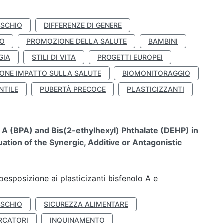
ISCHIO
DIFFERENZE DI GENERE
TO
PROMOZIONE DELLA SALUTE
BAMBINI
GIA
STILI DI VITA
PROGETTI EUROPEI
ONE IMPATTO SULLA SALUTE
BIOMONITORAGGIO
NTILE
PUBERTÀ PRECOCE
PLASTICIZZANTI
A (BPA) and Bis(2-ethylhexyl) Phthalate (DEHP) in
ation of the Synergic, Additive or Antagonistic
coesposizione ai plasticizanti bisfenolo A e
ISCHIO
SICUREZZA ALIMENTARE
RCATORI
INQUINAMENTO