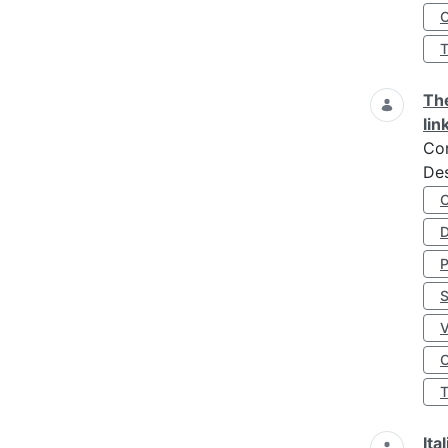
O
The
lin
Co
Des
D
S
O
Ita