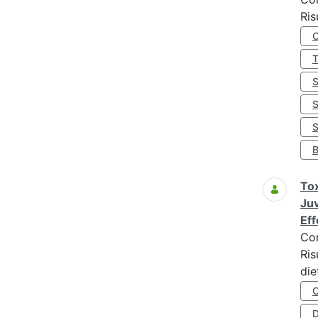
Ris
S
Tox
Juv
Eff
Co
Ris
die
D