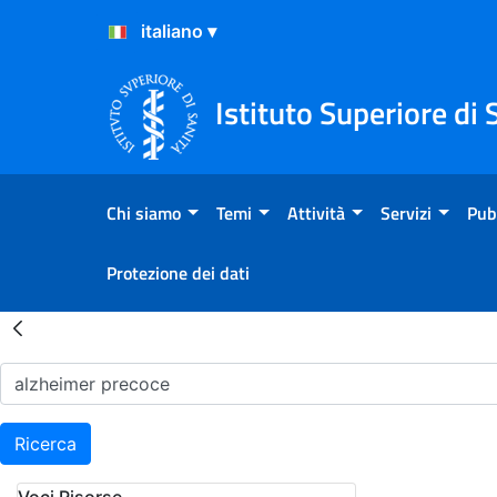
Salta al Contenuto
Salta al Footer
Istituto Superiore di 
Chi siamo
Temi
Attività
Servizi
Pub
Protezione dei dati
Risultati della Ricerca - H
Ricerca