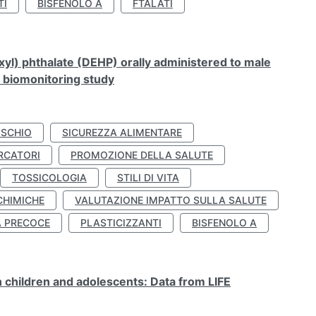
TI
BISFENOLO A
FTALATI
xyl) phthalate (DEHP) orally administered to male
n biomonitoring study
ISCHIO
SICUREZZA ALIMENTARE
RCATORI
PROMOZIONE DELLA SALUTE
TOSSICOLOGIA
STILI DI VITA
CHIMICHE
VALUTAZIONE IMPATTO SULLA SALUTE
À PRECOCE
PLASTICIZZANTI
BISFENOLO A
n children and adolescents: Data from LIFE