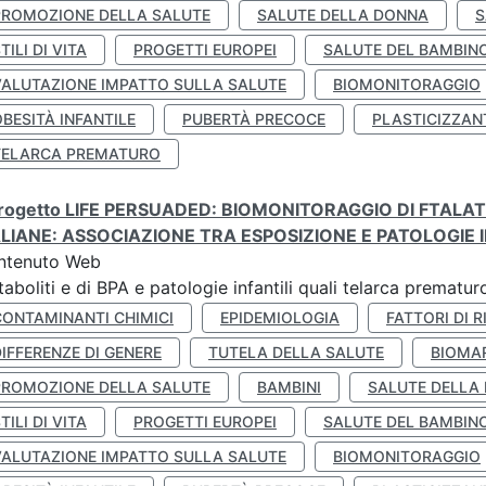
PROMOZIONE DELLA SALUTE
SALUTE DELLA DONNA
S
TILI DI VITA
PROGETTI EUROPEI
SALUTE DEL BAMBIN
VALUTAZIONE IMPATTO SULLA SALUTE
BIOMONITORAGGIO
BESITÀ INFANTILE
PUBERTÀ PRECOCE
PLASTICIZZAN
TELARCA PREMATURO
 progetto LIFE PERSUADED: BIOMONITORAGGIO DI FTALA
ALIANE: ASSOCIAZIONE TRA ESPOSIZIONE E PATOLOGIE I
ntenuto Web
aboliti e di BPA e patologie infantili quali telarca prematu
CONTAMINANTI CHIMICI
EPIDEMIOLOGIA
FATTORI DI R
IFFERENZE DI GENERE
TUTELA DELLA SALUTE
BIOMA
PROMOZIONE DELLA SALUTE
BAMBINI
SALUTE DELLA
TILI DI VITA
PROGETTI EUROPEI
SALUTE DEL BAMBIN
VALUTAZIONE IMPATTO SULLA SALUTE
BIOMONITORAGGIO