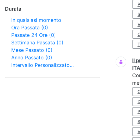
Durata
S
In qualsiasi momento
Ora Passata
(0)
O
Passate 24 Ore
(0)
Settimana Passata
(0)
Mese Passato
(0)
Anno Passato
(0)
Il
Intervallo Personalizzato…
IT
Co
met
D
S