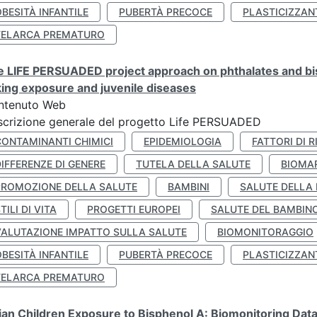
BESITÀ INFANTILE
PUBERTÀ PRECOCE
PLASTICIZZAN
TELARCA PREMATURO
 LIFE PERSUADED project approach on phthalates and bisp
king exposure and juvenile diseases
ntenuto Web
crizione generale del progetto Life PERSUADED
CONTAMINANTI CHIMICI
EPIDEMIOLOGIA
FATTORI DI R
IFFERENZE DI GENERE
TUTELA DELLA SALUTE
BIOMA
PROMOZIONE DELLA SALUTE
BAMBINI
SALUTE DELLA
TILI DI VITA
PROGETTI EUROPEI
SALUTE DEL BAMBIN
VALUTAZIONE IMPATTO SULLA SALUTE
BIOMONITORAGGIO
BESITÀ INFANTILE
PUBERTÀ PRECOCE
PLASTICIZZAN
TELARCA PREMATURO
lian Children Exposure to Bisphenol A: Biomonitoring Da