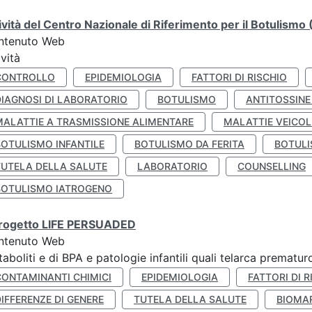
ività del Centro Nazionale di Riferimento per il Botulism
ntenuto Web
ività
CONTROLLO
EPIDEMIOLOGIA
FATTORI DI RISCHIO
DIAGNOSI DI LABORATORIO
BOTULISMO
ANTITOSSINE
MALATTIE A TRASMISSIONE ALIMENTARE
MALATTIE VEICOL
BOTULISMO INFANTILE
BOTULISMO DA FERITA
BOTULI
TUTELA DELLA SALUTE
LABORATORIO
COUNSELLING
BOTULISMO IATROGENO
 progetto LIFE PERSUADED
ntenuto Web
aboliti e di BPA e patologie infantili quali telarca prematu
CONTAMINANTI CHIMICI
EPIDEMIOLOGIA
FATTORI DI R
IFFERENZE DI GENERE
TUTELA DELLA SALUTE
BIOMA