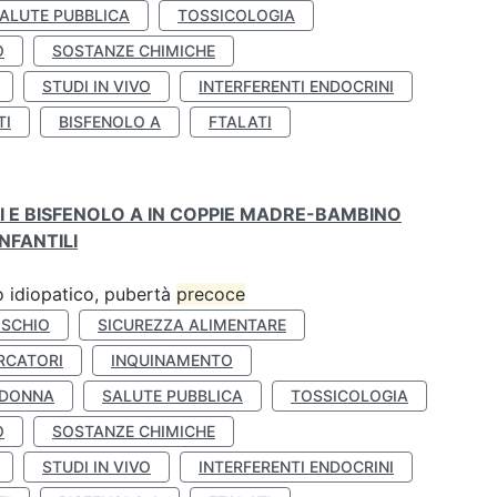
ALUTE PUBBLICA
TOSSICOLOGIA
O
SOSTANZE CHIMICHE
STUDI IN VIVO
INTERFERENTI ENDOCRINI
TI
BISFENOLO A
FTALATI
TI E BISFENOLO A IN COPPIE MADRE-BAMBINO
NFANTILI
ro idiopatico, pubertà
precoce
ISCHIO
SICUREZZA ALIMENTARE
RCATORI
INQUINAMENTO
 DONNA
SALUTE PUBBLICA
TOSSICOLOGIA
O
SOSTANZE CHIMICHE
STUDI IN VIVO
INTERFERENTI ENDOCRINI