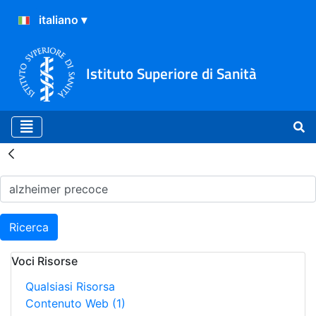
Istituto Superiore di Sanità
Risultati della Ricerca - H
Ricerca
Voci Risorse
Qualsiasi Risorsa
Contenuto Web
(1)