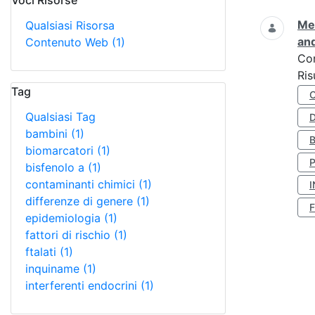
Voci Risorse
Ricerca
Met
Qualsiasi Risorsa
and
Contenuto Web
(1)
Co
Ris
Tag
Qualsiasi Tag
D
bambini
(1)
biomarcatori
(1)
bisfenolo a
(1)
contaminanti chimici
(1)
I
differenze di genere
(1)
epidemiologia
(1)
fattori di rischio
(1)
ftalati
(1)
inquiname
(1)
interferenti endocrini
(1)