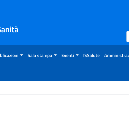
Sanità
blicazioni
Sala stampa
Eventi
ISSalute
Amministraz
ome