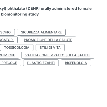
xyl) phthalate (DEHP) orally administered to male
n biomonitoring study
ISCHIO
SICUREZZA ALIMENTARE
RCATORI
PROMOZIONE DELLA SALUTE
TOSSICOLOGIA
STILI DI VITA
CHIMICHE
VALUTAZIONE IMPATTO SULLA SALUTE
À PRECOCE
PLASTICIZZANTI
BISFENOLO A