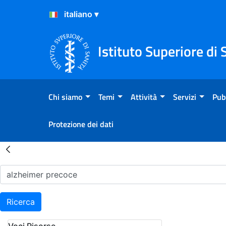
Salta al Contenuto
Salta al Footer
Istituto Superiore di 
Chi siamo
Temi
Attività
Servizi
Pub
Protezione dei dati
Risultati della Ricerca - H
Ricerca