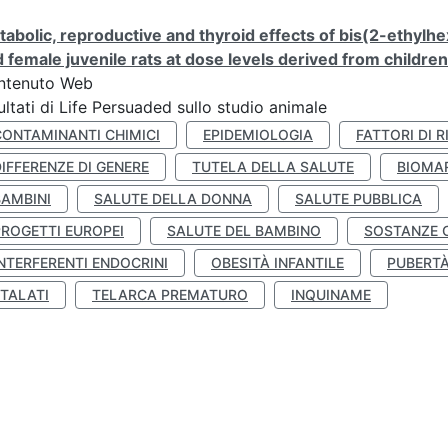
abolic, reproductive and thyroid effects of bis(2-ethylhe
 female juvenile rats at dose levels derived from childre
ntenuto Web
ultati di Life Persuaded sullo studio animale
CONTAMINANTI CHIMICI
EPIDEMIOLOGIA
FATTORI DI R
IFFERENZE DI GENERE
TUTELA DELLA SALUTE
BIOMA
BAMBINI
SALUTE DELLA DONNA
SALUTE PUBBLICA
PROGETTI EUROPEI
SALUTE DEL BAMBINO
SOSTANZE 
NTERFERENTI ENDOCRINI
OBESITÀ INFANTILE
PUBERT
FTALATI
TELARCA PREMATURO
INQUINAME