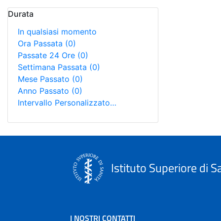
Durata
In qualsiasi momento
Ora Passata
(0)
Passate 24 Ore
(0)
Settimana Passata
(0)
Mese Passato
(0)
Anno Passato
(0)
Intervallo Personalizzato…
Istituto Superiore di S
I NOSTRI CONTATTI