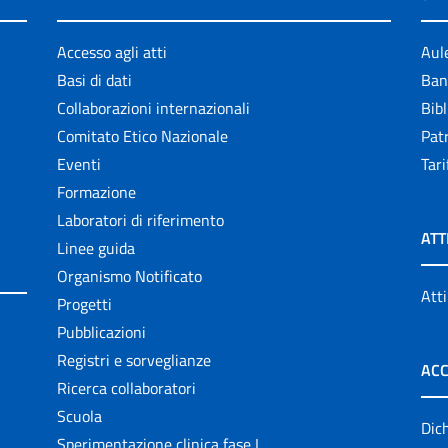
Accesso agli atti
Aul
Basi di dati
Ban
Collaborazioni internazionali
Bibl
Comitato Etico Nazionale
Patr
Eventi
Tari
Formazione
Laboratori di riferimento
ATT
Linee guida
Organismo Notificato
Atti
Progetti
Pubblicazioni
Registri e sorveglianze
ACC
Ricerca collaboratori
Scuola
Dich
Sperimentazione clinica fase I