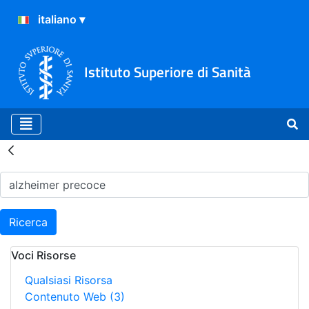
Istituto Superiore di Sanità
Risultati della Ricerca - H
Ricerca
Voci Risorse
Qualsiasi Risorsa
Contenuto Web
(3)