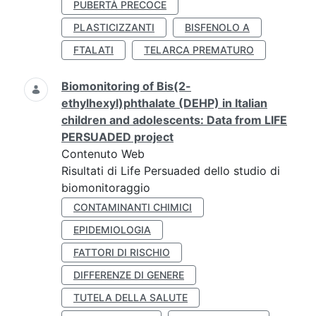
PUBERTÀ PRECOCE
PLASTICIZZANTI
BISFENOLO A
FTALATI
TELARCA PREMATURO
Biomonitoring of Bis(2-
ethylhexyl)phthalate (DEHP) in Italian
children and adolescents: Data from LIFE
PERSUADED project
Contenuto Web
Risultati di Life Persuaded dello studio di
biomonitoraggio
CONTAMINANTI CHIMICI
EPIDEMIOLOGIA
FATTORI DI RISCHIO
DIFFERENZE DI GENERE
TUTELA DELLA SALUTE