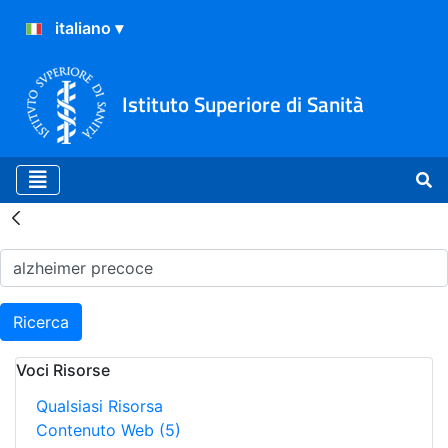
Istituto Superiore di Sanità
Risultati della Ricerca - H
Ricerca
Voci Risorse
Qualsiasi Risorsa
Contenuto Web
(5)