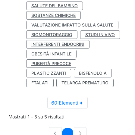
SALUTE DEL BAMBINO
SOSTANZE CHIMICHE
VALUTAZIONE IMPATTO SULLA SALUTE
BIOMONITORAGGIO
STUDI IN VIVO
INTERFERENTI ENDOCRINI
OBESITÀ INFANTILE
PUBERTÀ PRECOCE
PLASTICIZZANTI
BISFENOLO A
FTALATI
TELARCA PREMATURO
60 Elementi
Mostrati 1 - 5 su 5 risultati.
Pagina
1