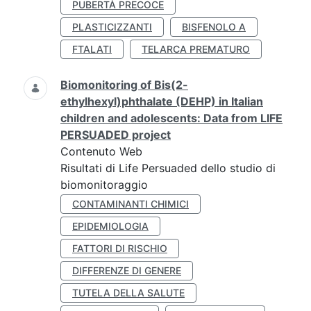
PUBERTÀ PRECOCE
PLASTICIZZANTI
BISFENOLO A
FTALATI
TELARCA PREMATURO
Biomonitoring of Bis(2-
ethylhexyl)phthalate (DEHP) in Italian
children and adolescents: Data from LIFE
PERSUADED project
Contenuto Web
Risultati di Life Persuaded dello studio di
biomonitoraggio
CONTAMINANTI CHIMICI
EPIDEMIOLOGIA
FATTORI DI RISCHIO
DIFFERENZE DI GENERE
TUTELA DELLA SALUTE