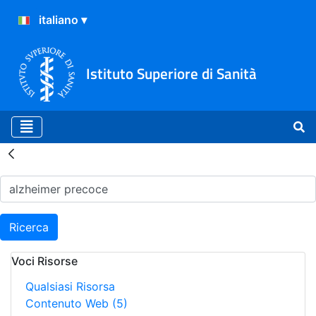
Istituto Superiore di Sanità
Risultati della Ricerca - H
Ricerca
Voci Risorse
Qualsiasi Risorsa
Contenuto Web
(5)