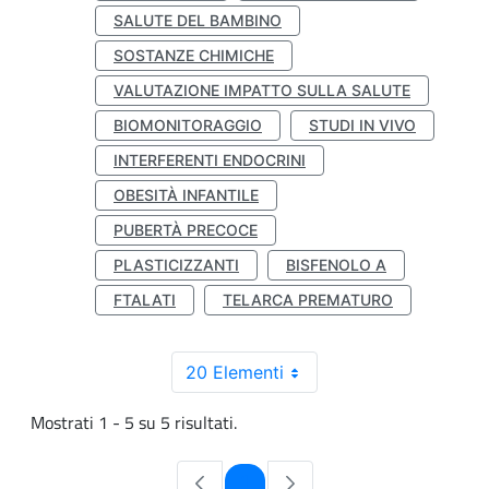
SALUTE DEL BAMBINO
SOSTANZE CHIMICHE
VALUTAZIONE IMPATTO SULLA SALUTE
BIOMONITORAGGIO
STUDI IN VIVO
INTERFERENTI ENDOCRINI
OBESITÀ INFANTILE
PUBERTÀ PRECOCE
PLASTICIZZANTI
BISFENOLO A
FTALATI
TELARCA PREMATURO
20 Elementi
Mostrati 1 - 5 su 5 risultati.
Pagina
1