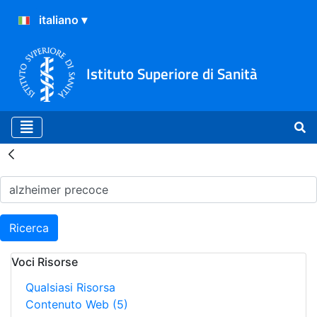
Istituto Superiore di Sanità
Risultati della Ricerca - H
Ricerca
Voci Risorse
Qualsiasi Risorsa
Contenuto Web
(5)