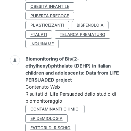
OBESITÀ INFANTILE
PUBERTÀ PRECOCE
PLASTICIZZANTI
BISFENOLO A
FTALATI
TELARCA PREMATURO
INQUINAME
Biomonitoring of Bis(2-
ethylhexyl)phthalate (DEHP) in Italian
children and adolescents: Data from LIFE
PERSUADED project
Contenuto Web
Risultati di Life Persuaded dello studio di
biomonitoraggio
CONTAMINANTI CHIMICI
EPIDEMIOLOGIA
FATTORI DI RISCHIO