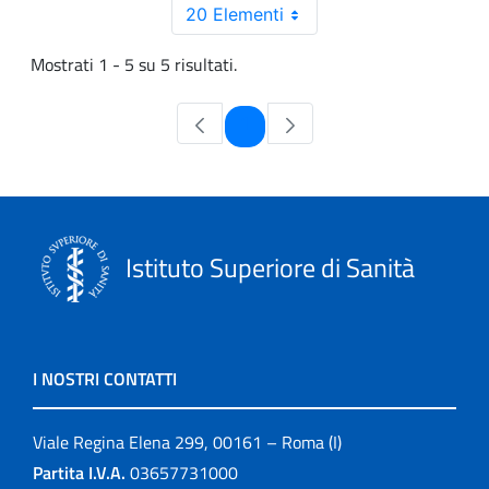
20 Elementi
Mostrati 1 - 5 su 5 risultati.
Pagina
1
Istituto Superiore di Sanità
I NOSTRI CONTATTI
Viale Regina Elena 299, 00161 – Roma (I)
Partita I.V.A.
03657731000