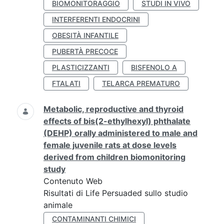
BIOMONITORAGGIO
STUDI IN VIVO
INTERFERENTI ENDOCRINI
OBESITÀ INFANTILE
PUBERTÀ PRECOCE
PLASTICIZZANTI
BISFENOLO A
FTALATI
TELARCA PREMATURO
Metabolic, reproductive and thyroid
effects of bis(2-ethylhexyl) phthalate
(DEHP) orally administered to male and
female juvenile rats at dose levels
derived from children biomonitoring
study
Contenuto Web
Risultati di Life Persuaded sullo studio
animale
CONTAMINANTI CHIMICI