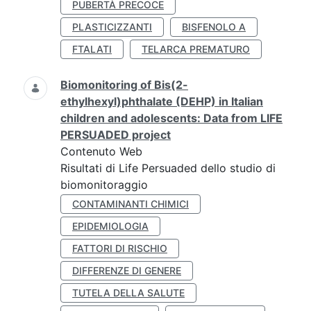
PUBERTÀ PRECOCE
PLASTICIZZANTI
BISFENOLO A
FTALATI
TELARCA PREMATURO
Biomonitoring of Bis(2-
ethylhexyl)phthalate (DEHP) in Italian
children and adolescents: Data from LIFE
PERSUADED project
Contenuto Web
Risultati di Life Persuaded dello studio di
biomonitoraggio
CONTAMINANTI CHIMICI
EPIDEMIOLOGIA
FATTORI DI RISCHIO
DIFFERENZE DI GENERE
TUTELA DELLA SALUTE