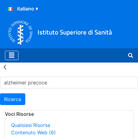
Istituto Superiore di Sanità
Risultati della Ricerca - H
Ricerca
Voci Risorse
Qualsiasi Risorsa
Contenuto Web
(6)