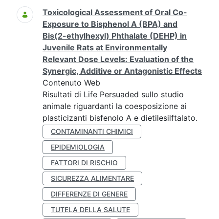
Toxicological Assessment of Oral Co-
Exposure to Bisphenol A (BPA) and
Bis(2-ethylhexyl) Phthalate (DEHP) in
Juvenile Rats at Environmentally
Relevant Dose Levels: Evaluation of the
Synergic, Additive or Antagonistic Effects
Contenuto Web
Risultati di Life Persuaded sullo studio
animale riguardanti la coesposizione ai
plasticizanti bisfenolo A e dietilesilftalato.
CONTAMINANTI CHIMICI
EPIDEMIOLOGIA
FATTORI DI RISCHIO
SICUREZZA ALIMENTARE
DIFFERENZE DI GENERE
TUTELA DELLA SALUTE