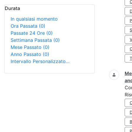
Durata
D
In qualsiasi momento
Ora Passata
(0)
S
Passate 24 Ore
(0)
Settimana Passata
(0)
Mese Passato
(0)
O
Anno Passato
(0)
Intervallo Personalizzato…
Met
and
Co
Ris
D