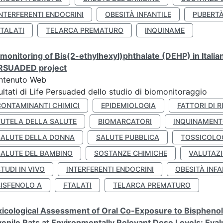
NTERFERENTI ENDOCRINI
OBESITÀ INFANTILE
PUBERT
FTALATI
TELARCA PREMATURO
INQUINAME
monitoring of Bis(2-ethylhexyl)phthalate (DEHP) in Italia
RSUADED project
ntenuto Web
ultati di Life Persuaded dello studio di biomonitoraggio
CONTAMINANTI CHIMICI
EPIDEMIOLOGIA
FATTORI DI R
TUTELA DELLA SALUTE
BIOMARCATORI
INQUINAMEN
SALUTE DELLA DONNA
SALUTE PUBBLICA
TOSSICOLO
SALUTE DEL BAMBINO
SOSTANZE CHIMICHE
VALUTAZI
TUDI IN VIVO
INTERFERENTI ENDOCRINI
OBESITÀ INFA
BISFENOLO A
FTALATI
TELARCA PREMATURO
icological Assessment of Oral Co-Exposure to Bisphenol 
enile Rats at Environmentally Relevant Dose Levels: Evalu