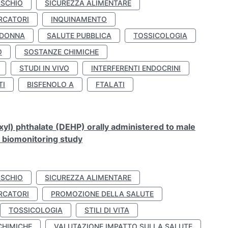
ISCHIO
SICUREZZA ALIMENTARE
RCATORI
INQUINAMENTO
 DONNA
SALUTE PUBBLICA
TOSSICOLOGIA
O
SOSTANZE CHIMICHE
STUDI IN VIVO
INTERFERENTI ENDOCRINI
TI
BISFENOLO A
FTALATI
xyl) phthalate (DEHP) orally administered to male
n biomonitoring study
ISCHIO
SICUREZZA ALIMENTARE
RCATORI
PROMOZIONE DELLA SALUTE
TOSSICOLOGIA
STILI DI VITA
CHIMICHE
VALUTAZIONE IMPATTO SULLA SALUTE