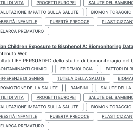
TILI DI VITA
PROGETTI EUROPEI
SALUTE DEL BAMBIN
VALUTAZIONE IMPATTO SULLA SALUTE
BIOMONITORAGGIO
BESITÀ INFANTILE
PUBERTÀ PRECOCE
PLASTICIZZAN
TELARCA PREMATURO
lian Children Exposure to Bisphenol A: Biomonitoring Da
ntenuto Web
ultati LIFE PERSUADED dello studio di biomonitoragio del 
CONTAMINANTI CHIMICI
EPIDEMIOLOGIA
FATTORI DI R
IFFERENZE DI GENERE
TUTELA DELLA SALUTE
BIOMA
PROMOZIONE DELLA SALUTE
BAMBINI
SALUTE DELLA
TILI DI VITA
PROGETTI EUROPEI
SALUTE DEL BAMBIN
VALUTAZIONE IMPATTO SULLA SALUTE
BIOMONITORAGGIO
BESITÀ INFANTILE
PUBERTÀ PRECOCE
PLASTICIZZAN
TELARCA PREMATURO