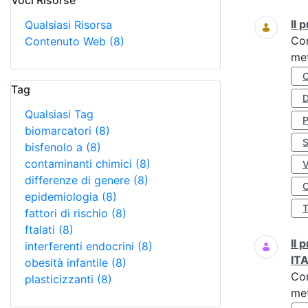
Voci Risorse
Ricerca
Il
Qualsiasi Risorsa
Co
Contenuto Web
(8)
met
Tag
D
Qualsiasi Tag
biomarcatori
(8)
S
bisfenolo a
(8)
contaminanti chimici
(8)
differenze di genere
(8)
O
epidemiologia
(8)
fattori di rischio
(8)
ftalati
(8)
Il
interferenti endocrini
(8)
IT
obesità infantile
(8)
Co
plasticizzanti
(8)
met