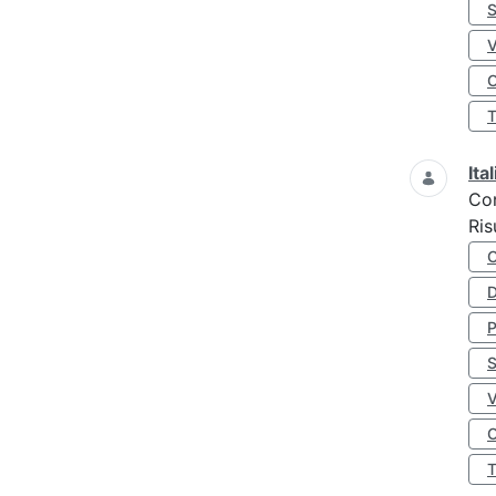
S
O
Ita
Co
Ris
D
S
O