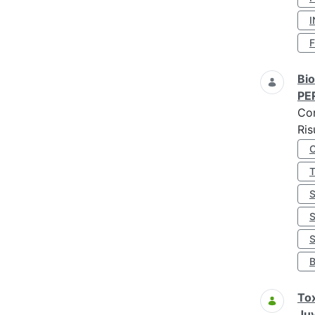
I
Bio
PE
Co
Ris
S
Tox
Juv