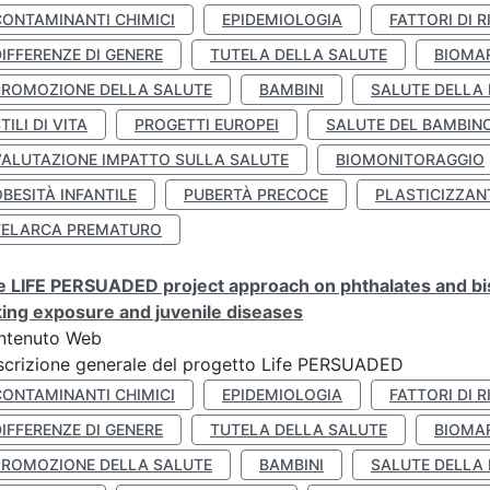
CONTAMINANTI CHIMICI
EPIDEMIOLOGIA
FATTORI DI R
IFFERENZE DI GENERE
TUTELA DELLA SALUTE
BIOMA
PROMOZIONE DELLA SALUTE
BAMBINI
SALUTE DELLA
TILI DI VITA
PROGETTI EUROPEI
SALUTE DEL BAMBIN
VALUTAZIONE IMPATTO SULLA SALUTE
BIOMONITORAGGIO
BESITÀ INFANTILE
PUBERTÀ PRECOCE
PLASTICIZZAN
TELARCA PREMATURO
 LIFE PERSUADED project approach on phthalates and bisp
king exposure and juvenile diseases
ntenuto Web
crizione generale del progetto Life PERSUADED
CONTAMINANTI CHIMICI
EPIDEMIOLOGIA
FATTORI DI R
IFFERENZE DI GENERE
TUTELA DELLA SALUTE
BIOMA
PROMOZIONE DELLA SALUTE
BAMBINI
SALUTE DELLA