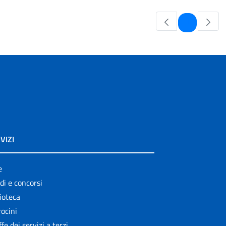
Pagina
1
VIZI
e
di e concorsi
ioteca
ocini
ffe dei servizi a terzi