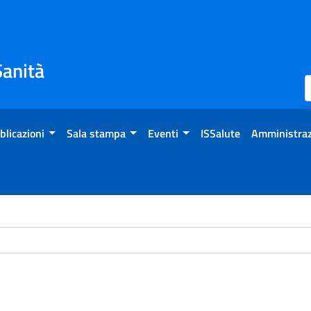
Sanità
blicazioni
Sala stampa
Eventi
ISSalute
Amministraz
ome