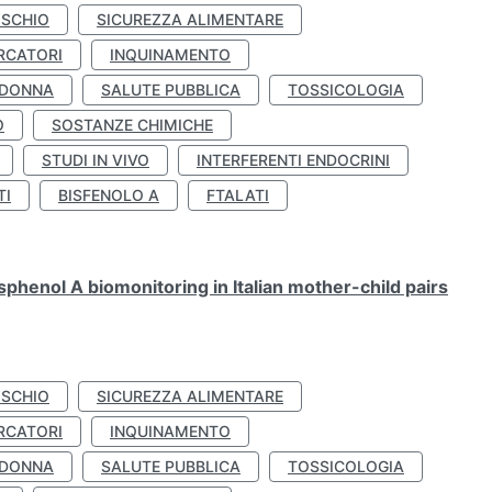
ISCHIO
SICUREZZA ALIMENTARE
RCATORI
INQUINAMENTO
 DONNA
SALUTE PUBBLICA
TOSSICOLOGIA
O
SOSTANZE CHIMICHE
STUDI IN VIVO
INTERFERENTI ENDOCRINI
TI
BISFENOLO A
FTALATI
henol A biomonitoring in Italian mother-child pairs
ISCHIO
SICUREZZA ALIMENTARE
RCATORI
INQUINAMENTO
 DONNA
SALUTE PUBBLICA
TOSSICOLOGIA