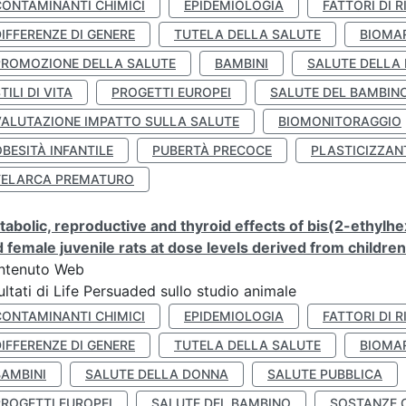
CONTAMINANTI CHIMICI
EPIDEMIOLOGIA
FATTORI DI R
IFFERENZE DI GENERE
TUTELA DELLA SALUTE
BIOMA
PROMOZIONE DELLA SALUTE
BAMBINI
SALUTE DELLA
TILI DI VITA
PROGETTI EUROPEI
SALUTE DEL BAMBIN
VALUTAZIONE IMPATTO SULLA SALUTE
BIOMONITORAGGIO
BESITÀ INFANTILE
PUBERTÀ PRECOCE
PLASTICIZZAN
TELARCA PREMATURO
abolic, reproductive and thyroid effects of bis(2-ethylhe
 female juvenile rats at dose levels derived from childre
ntenuto Web
ultati di Life Persuaded sullo studio animale
CONTAMINANTI CHIMICI
EPIDEMIOLOGIA
FATTORI DI R
IFFERENZE DI GENERE
TUTELA DELLA SALUTE
BIOMA
BAMBINI
SALUTE DELLA DONNA
SALUTE PUBBLICA
PROGETTI EUROPEI
SALUTE DEL BAMBINO
SOSTANZE 