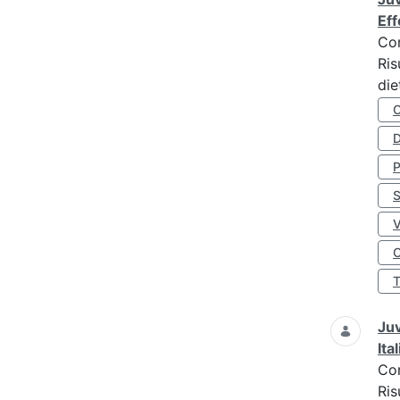
Eff
Co
Ris
die
D
S
O
Juv
Ita
Co
Ris