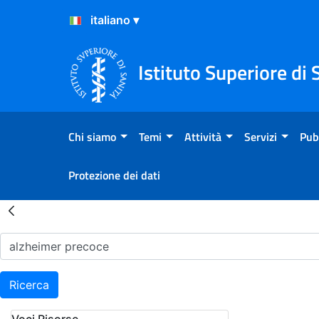
Salta al Contenuto
Salta al Footer
Istituto Superiore di 
Chi siamo
Temi
Attività
Servizi
Pub
Protezione dei dati
Risultati della Ricerca - H
Ricerca