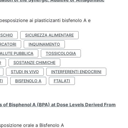
coesposizione ai plasticizanti bisfenolo A e
ISCHIO
SICUREZZA ALIMENTARE
RCATORI
INQUINAMENTO
ALUTE PUBBLICA
TOSSICOLOGIA
O
SOSTANZE CHIMICHE
STUDI IN VIVO
INTERFERENTI ENDOCRINI
TI
BISFENOLO A
FTALATI
ts of Bisphenol A (BPA) at Dose Levels Derived From
esposizione orale a Bisfenolo A