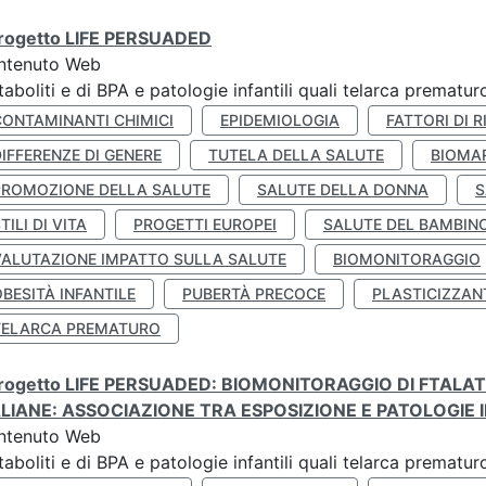
 progetto LIFE PERSUADED
ntenuto Web
aboliti e di BPA e patologie infantili quali telarca prematu
CONTAMINANTI CHIMICI
EPIDEMIOLOGIA
FATTORI DI R
IFFERENZE DI GENERE
TUTELA DELLA SALUTE
BIOMA
PROMOZIONE DELLA SALUTE
SALUTE DELLA DONNA
S
TILI DI VITA
PROGETTI EUROPEI
SALUTE DEL BAMBIN
VALUTAZIONE IMPATTO SULLA SALUTE
BIOMONITORAGGIO
BESITÀ INFANTILE
PUBERTÀ PRECOCE
PLASTICIZZAN
TELARCA PREMATURO
 progetto LIFE PERSUADED: BIOMONITORAGGIO DI FTALA
ALIANE: ASSOCIAZIONE TRA ESPOSIZIONE E PATOLOGIE I
ntenuto Web
aboliti e di BPA e patologie infantili quali telarca prematu