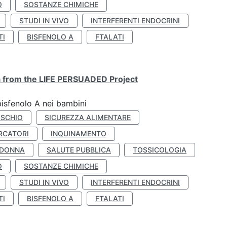
O
SOSTANZE CHIMICHE
STUDI IN VIVO
INTERFERENTI ENDOCRINI
TI
BISFENOLO A
FTALATI
ta from the LIFE PERSUADED Project
bisfenolo A nei bambini
ISCHIO
SICUREZZA ALIMENTARE
RCATORI
INQUINAMENTO
 DONNA
SALUTE PUBBLICA
TOSSICOLOGIA
O
SOSTANZE CHIMICHE
STUDI IN VIVO
INTERFERENTI ENDOCRINI
TI
BISFENOLO A
FTALATI