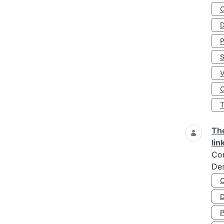
D
S
O
The
lin
Co
Des
D