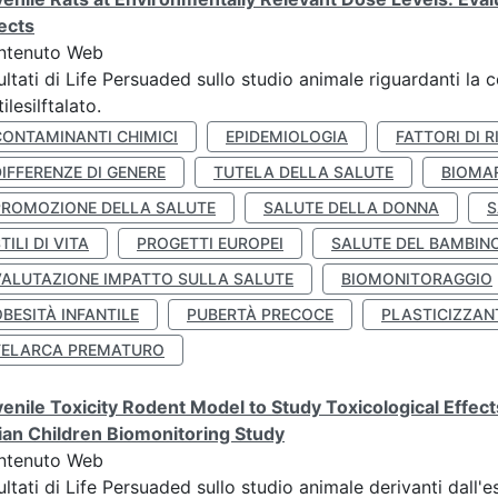
ects
ntenuto Web
ultati di Life Persuaded sullo studio animale riguardanti la 
tilesilftalato.
CONTAMINANTI CHIMICI
EPIDEMIOLOGIA
FATTORI DI R
IFFERENZE DI GENERE
TUTELA DELLA SALUTE
BIOMA
PROMOZIONE DELLA SALUTE
SALUTE DELLA DONNA
S
TILI DI VITA
PROGETTI EUROPEI
SALUTE DEL BAMBIN
VALUTAZIONE IMPATTO SULLA SALUTE
BIOMONITORAGGIO
BESITÀ INFANTILE
PUBERTÀ PRECOCE
PLASTICIZZAN
TELARCA PREMATURO
enile Toxicity Rodent Model to Study Toxicological Effec
lian Children Biomonitoring Study
ntenuto Web
ultati di Life Persuaded sullo studio animale derivanti dall'