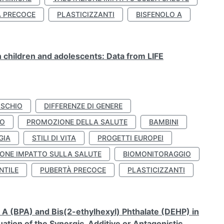
À PRECOCE
PLASTICIZZANTI
BISFENOLO A
n children and adolescents: Data from LIFE
ISCHIO
DIFFERENZE DI GENERE
TO
PROMOZIONE DELLA SALUTE
BAMBINI
GIA
STILI DI VITA
PROGETTI EUROPEI
ONE IMPATTO SULLA SALUTE
BIOMONITORAGGIO
NTILE
PUBERTÀ PRECOCE
PLASTICIZZANTI
A (BPA) and Bis(2-ethylhexyl) Phthalate (DEHP) in
ation of the Synergic, Additive or Antagonistic