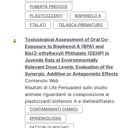
PUBERTÀ PRECOCE
PLASTICIZZANTI
BISFENOLO A
FTALATI
TELARCA PREMATURO
Toxicological Assessment of Oral Co-
Exposure to Bisphenol A (BPA) and
Bis(2-ethylhexyl) Phthalate (DEHP) in
Juvenile Rats at Environmentally
Relevant Dose Levels: Evaluation of the
Synergic, Additive or Antagonistic Effects
Contenuto Web
Risultati di Life Persuaded sullo studio
animale riguardanti la coesposizione ai
plasticizanti bisfenolo A e dietilesilftalato.
CONTAMINANTI CHIMICI
EPIDEMIOLOGIA
FATTORI DI RISCHIO