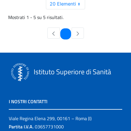
20 Elementi
Mostrati 1 - 5 su 5 risultati.
Pagina
1
Istituto Superiore di Sanità
I NOSTRI CONTATTI
Viale Regina Elena 299, 00161 – Roma (I)
Partita I.V.A.
03657731000