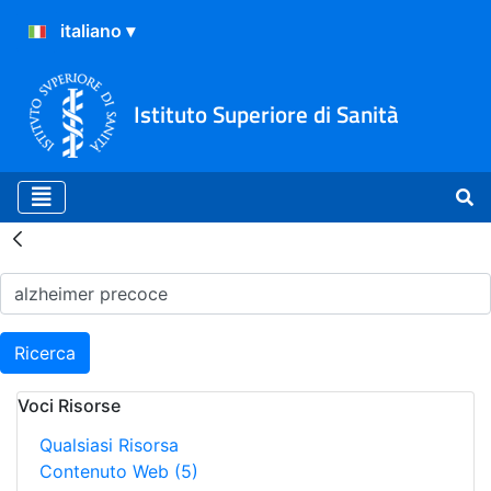
Istituto Superiore di Sanità
Risultati della Ricerca - H
Ricerca
Voci Risorse
Qualsiasi Risorsa
Contenuto Web
(5)