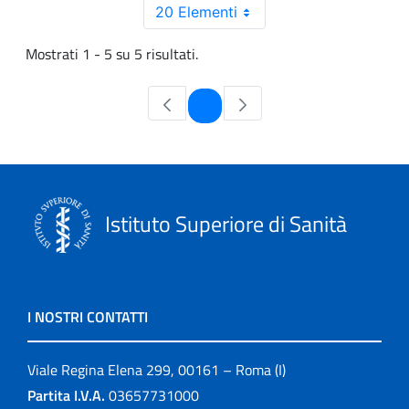
20 Elementi
Mostrati 1 - 5 su 5 risultati.
Pagina
1
Istituto Superiore di Sanità
I NOSTRI CONTATTI
Viale Regina Elena 299, 00161 – Roma (I)
Partita I.V.A.
03657731000