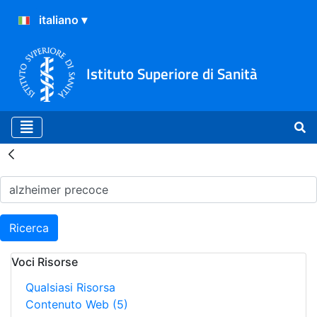
Istituto Superiore di Sanità
Risultati della Ricerca - H
Ricerca
Voci Risorse
Qualsiasi Risorsa
Contenuto Web
(5)