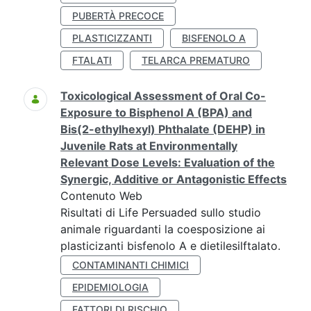
PUBERTÀ PRECOCE
PLASTICIZZANTI
BISFENOLO A
FTALATI
TELARCA PREMATURO
Toxicological Assessment of Oral Co-
Exposure to Bisphenol A (BPA) and
Bis(2-ethylhexyl) Phthalate (DEHP) in
Juvenile Rats at Environmentally
Relevant Dose Levels: Evaluation of the
Synergic, Additive or Antagonistic Effects
Contenuto Web
Risultati di Life Persuaded sullo studio
animale riguardanti la coesposizione ai
plasticizanti bisfenolo A e dietilesilftalato.
CONTAMINANTI CHIMICI
EPIDEMIOLOGIA
FATTORI DI RISCHIO