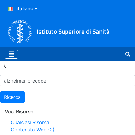
Istituto Superiore di Sanità
Risultati della Ricerca - H
Ricerca
Voci Risorse
Qualsiasi Risorsa
Contenuto Web
(2)