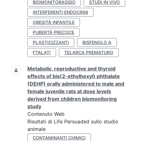
BIOMONITORAGGIO
STUDI IN VIVO
INTERFERENTI ENDOCRINI
OBESITÀ INFANTILE
PUBERTÀ PRECOCE
PLASTICIZZANTI
BISFENOLO A
FTALATI
TELARCA PREMATURO
Metabolic, reproductive and thyroid
effects of bis(2-ethylhexyl) phthalate
(DEHP) orally administered to male and
female juvenile rats at dose levels
derived from children biomonitoring
study
Contenuto Web
Risultati di Life Persuaded sullo studio
animale
CONTAMINANTI CHIMICI