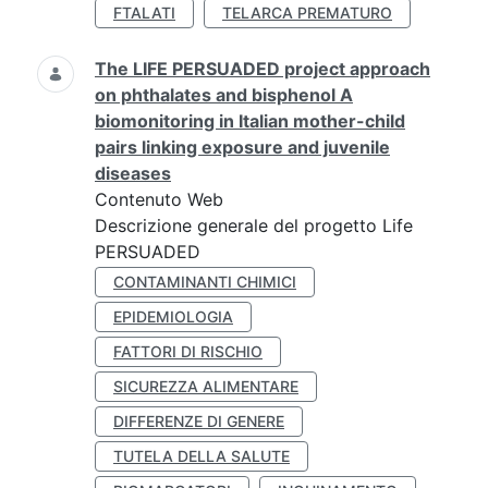
FTALATI
TELARCA PREMATURO
The LIFE PERSUADED project approach
on phthalates and bisphenol A
biomonitoring in Italian mother-child
pairs linking exposure and juvenile
diseases
Contenuto Web
Descrizione generale del progetto Life
PERSUADED
CONTAMINANTI CHIMICI
EPIDEMIOLOGIA
FATTORI DI RISCHIO
SICUREZZA ALIMENTARE
DIFFERENZE DI GENERE
TUTELA DELLA SALUTE