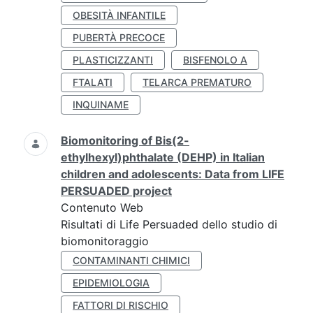
OBESITÀ INFANTILE
PUBERTÀ PRECOCE
PLASTICIZZANTI
BISFENOLO A
FTALATI
TELARCA PREMATURO
INQUINAME
Biomonitoring of Bis(2-
ethylhexyl)phthalate (DEHP) in Italian
children and adolescents: Data from LIFE
PERSUADED project
Contenuto Web
Risultati di Life Persuaded dello studio di
biomonitoraggio
CONTAMINANTI CHIMICI
EPIDEMIOLOGIA
FATTORI DI RISCHIO