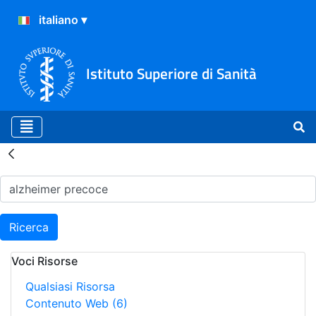
Istituto Superiore di Sanità
Risultati della Ricerca - H
Ricerca
Voci Risorse
Qualsiasi Risorsa
Contenuto Web
(6)