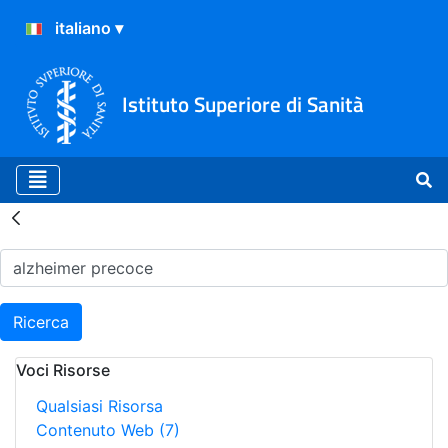
Istituto Superiore di Sanità
Risultati della Ricerca - H
Ricerca
Voci Risorse
Qualsiasi Risorsa
Contenuto Web
(7)