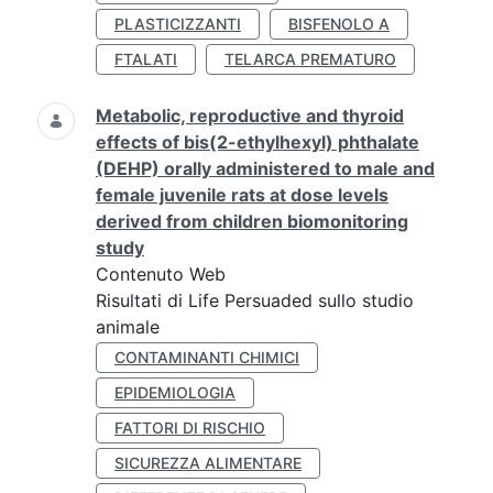
PLASTICIZZANTI
BISFENOLO A
FTALATI
TELARCA PREMATURO
Metabolic, reproductive and thyroid
effects of bis(2-ethylhexyl) phthalate
(DEHP) orally administered to male and
female juvenile rats at dose levels
derived from children biomonitoring
study
Contenuto Web
Risultati di Life Persuaded sullo studio
animale
CONTAMINANTI CHIMICI
EPIDEMIOLOGIA
FATTORI DI RISCHIO
SICUREZZA ALIMENTARE