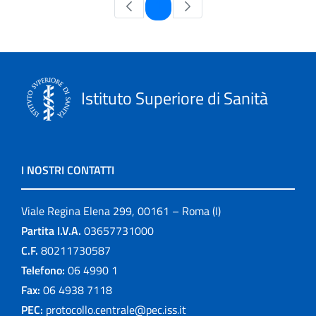
Pagina
1
Istituto Superiore di Sanità
I NOSTRI CONTATTI
Viale Regina Elena 299, 00161 – Roma (I)
Partita I.V.A.
03657731000
C.F.
80211730587
Telefono:
06 4990 1
Fax:
06 4938 7118
PEC:
protocollo.centrale@pec.iss.it