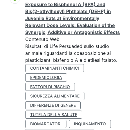
Exposure to Bisphenol A (BPA) and
Bis(2-ethylhexyl) Phthalate (DEHP) in
Juvenile Rats at Environmentally
Relevant Dose Levels: Evaluation of the
Synergic, Additive or Antagonistic Effects
Contenuto Web
Risultati di Life Persuaded sullo studio
animale riguardanti la coesposizione ai
plasticizanti bisfenolo A e dietilesilftalato.
CONTAMINANTI CHIMICI
EPIDEMIOLOGIA
FATTORI DI RISCHIO
SICUREZZA ALIMENTARE
DIFFERENZE DI GENERE
TUTELA DELLA SALUTE
BIOMARCATORI
INQUINAMENTO