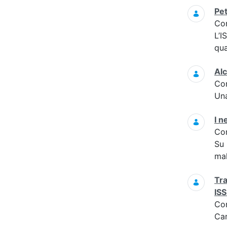
Pet
Co
L’I
qua
Alc
Co
Una
I n
Co
Su 
mal
Tra
ISS
Co
Car