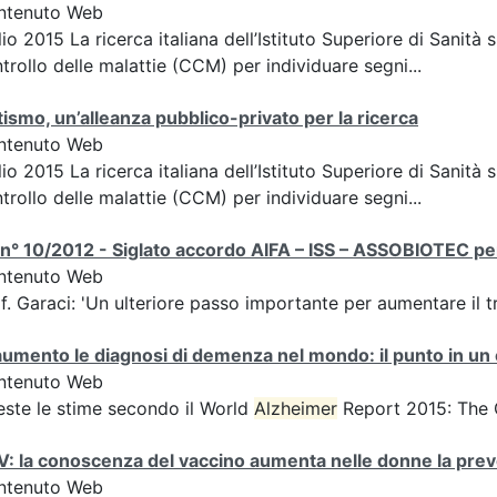
ntenuto Web
lio 2015 La ricerca italiana dell’Istituto Superiore di Sanità 
trollo delle malattie (CCM) per individuare segni...
ismo, un’alleanza pubblico-privato per la ricerca
ntenuto Web
lio 2015 La ricerca italiana dell’Istituto Superiore di Sanità 
trollo delle malattie (CCM) per individuare segni...
n° 10/2012 - Siglato accordo AIFA – ISS – ASSOBIOTEC per i
ntenuto Web
f. Garaci: 'Un ulteriore passo importante per aumentare il t
aumento le diagnosi di demenza nel mondo: il punto in un 
ntenuto Web
ste le stime secondo il World
Alzheimer
Report 2015: The 
: la conoscenza del vaccino aumenta nelle donne la pre
ntenuto Web