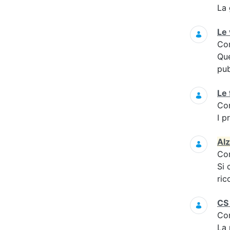
La 
Le
Co
Que
pub
Le 
Co
I p
Al
Co
Si 
ric
CS 
Co
La 