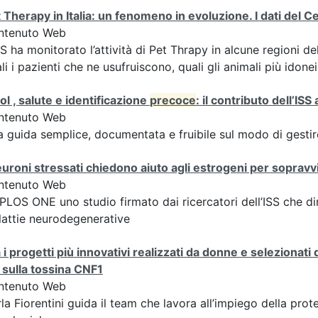
 Therapy in Italia: un fenomeno in evoluzione. I dati del 
ntenuto Web
SS ha monitorato l’attività di Pet Thrapy in alcune regioni del
li i pazienti che ne usufruiscono, quali gli animali più idonei
ol , salute e identificazione
precoce
: il contributo dell’ISS
ntenuto Web
 guida semplice, documentata e fruibile sul modo di gestire
euroni stressati chiedono aiuto agli estrogeni per sopravv
ntenuto Web
PLOS ONE uno studio firmato dai ricercatori dell’ISS che dim
attie neurodegenerative
 i progetti più innovativi realizzati da donne e selezionati 
 sulla tossina CNF1
ntenuto Web
la Fiorentini guida il team che lavora all’impiego della pro