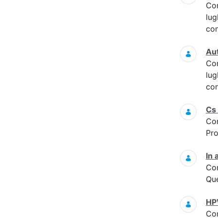
Co
lug
con
Aut
Co
lug
con
Cs 
Co
Pro
In 
Co
Que
HPV
Co