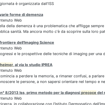
giornata è organizzata dall'ISS
 varie forme di demenza
ntenuto Web
lla della demenza è una problematica che affligge sempre pi
blica sanità. Ma ancora molto c'è da scoprire sulla loro pa
frontiere dell'Imaging Science
ntenuto Web
rogressi e le prospettive delle tecniche di imaging per una
zheimer
, al via lo studio IPREA
ntenuto Web
comincia a perdere la memoria, a rimaner confusi, a parlare 
onoscere le persone, a non sapersi orientare nel tempo e nel
n° 8/2013 Iss, primo metodo per la diagnosi
precoce
del 
ntenuto Web
ricerca, in collaborazione con l’Istituto Dermopatico dell’