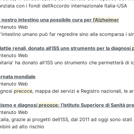
anziata con i fondi dell’Accordo internazionale Italia-USA
 nostro intestino una possibile cura per
l'Alzheimer
ntenuto Web
l'intestino umano può far regredire sino alla scomparsa i 
attie renali, donato all’ISS uno strumento per la diagnosi
ntenuto Web
itaria' ha donato all'ISS uno strumento che permetterà di i
ornata mondiale
ntenuto Web
agnosi
precoce
, mappa dei servizi e Registro nazionali, le a
tismo e diagnosi
precoce
: l’Istituto Superiore di Sanità p
ntenuto Web
Italia, grazie ai progetti dell’ISS, dal 2011 ad oggi sono stat
bini ad alto rischio