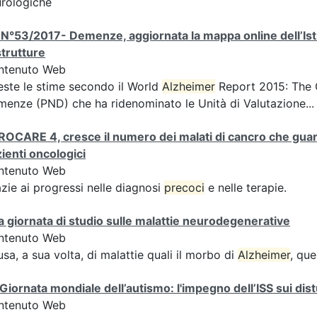
rologiche
N°53/2017- Demenze, aggiornata la mappa online dell’Istit
strutture
ntenuto Web
ste le stime secondo il World
Alzheimer
Report 2015: The G
enze (PND) che ha ridenominato le Unità di Valutazione...
OCARE 4, cresce il numero dei malati di cancro che guari
ienti oncologici
ntenuto Web
zie ai progressi nelle diagnosi
precoci
e nelle terapie.
 giornata di studio sulle malattie neurodegenerative
ntenuto Web
sa, a sua volta, di malattie quali il morbo di
Alzheimer
, que
 Giornata mondiale dell’autismo: l'impegno dell’ISS sui dist
ntenuto Web