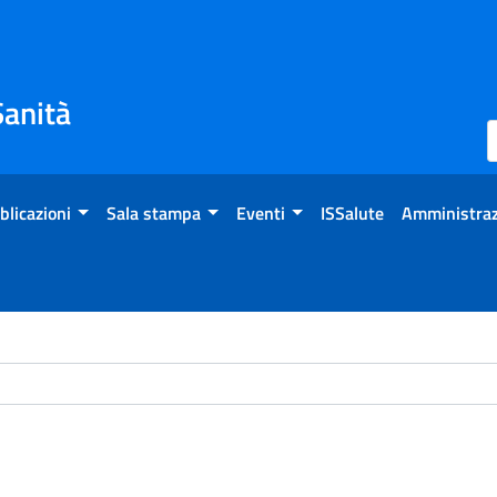
Sanità
blicazioni
Sala stampa
Eventi
ISSalute
Amministraz
ome