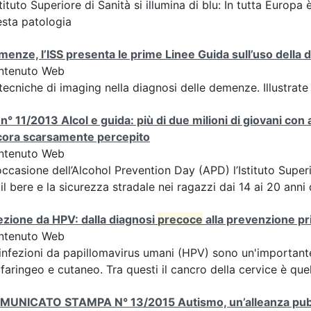
stituto Superiore di Sanità si illumina di blu: In tutta Europa
sta patologia
enze, l’ISS presenta le prime Linee Guida sull’uso della 
ntenuto Web
tecniche di imaging nella diagnosi delle demenze. Illustrate 
n° 11/2013 Alcol e guida: più di due milioni di giovani con
cora scarsamente percepito
ntenuto Web
occasione dell’Alcohol Prevention Day (APD) l’Istituto Superi
 il bere e la sicurezza stradale nei ragazzi dai 14 ai 20 anni 
ezione da HPV: dalla diagnosi
precoce
alla prevenzione pr
ntenuto Web
infezioni da papillomavirus umani (HPV) sono un'importante c
faringeo e cutaneo. Tra questi il cancro della cervice è que
MUNICATO STAMPA N° 13/2015 Autismo, un’alleanza pubbli