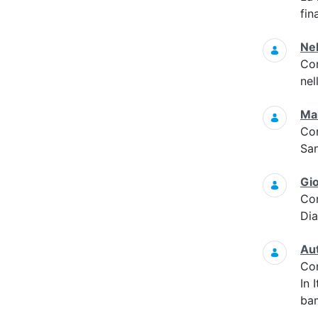
fin
Nel
Co
nel
Mal
Co
San
Gi
Co
Di
Au
Co
In 
bam