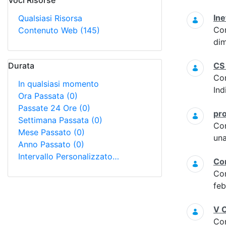
Voci Risorse
Ricerca
Ine
Qualsiasi Risorsa
Co
Contenuto Web
(145)
dim
Durata
CS
Co
In qualsiasi momento
Ind
Ora Passata
(0)
Passate 24 Ore
(0)
pro
Settimana Passata
(0)
Co
Mese Passato
(0)
una
Anno Passato
(0)
Intervallo Personalizzato…
Con
Co
feb
V C
Co