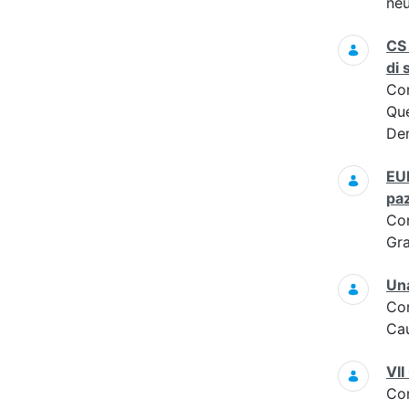
neu
CS 
di 
Co
Que
Dem
EUR
paz
Co
Gra
Una
Co
Cau
VII
Co