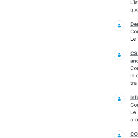
L’I
que
Dem
Co
Le 
CS 
an
Co
In 
tra
Inf
Co
Le 
oro
CO