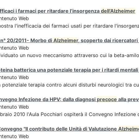
fficaci i farmaci per ritardare l’insorgenza
dell’Alzheimer
ntenuto Web
ostra l'inefficacia dei farmaci usati per ritardare l'insorg
 n° 20/2011- Morbo di
Alzheimer
, scoperto dai ricercato
ntenuto Web
ividuato un nuovo meccanismo attraverso cui la beta-amiloi
teina batterica una potenziale terapia per i ritardi mentali 
ntenuto Web
 potenziale terapia contro alcuni disturbi neurologici tra cu
vegno Infezione da HPV: dalla diagnosi
precoce
alla pre
ntenuto Web
braio 2010 l'Aula Pocchiari ospiterà il Convegno Infezione
onvegno "Il contributo delle Unità di Valutazione
Alzheim
ntenuto Web