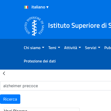
Salta al Contenuto
Salta al Footer
Istituto Superiore di 
Chi siamo
Temi
Attività
Servizi
Pub
Protezione dei dati
Risultati della Ricerca - H
Ricerca