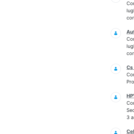
Co
lug
con
Aut
Co
lug
con
Cs 
Co
Pro
HPV
Co
Sec
3 a
Cel