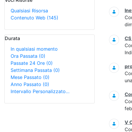
Voci Risorse
Ricerca
Ine
Qualsiasi Risorsa
Co
Contenuto Web
(145)
dim
Durata
CS
Co
In qualsiasi momento
Ind
Ora Passata
(0)
Passate 24 Ore
(0)
pro
Settimana Passata
(0)
Co
Mese Passato
(0)
una
Anno Passato
(0)
Intervallo Personalizzato…
Con
Co
feb
V C
Co