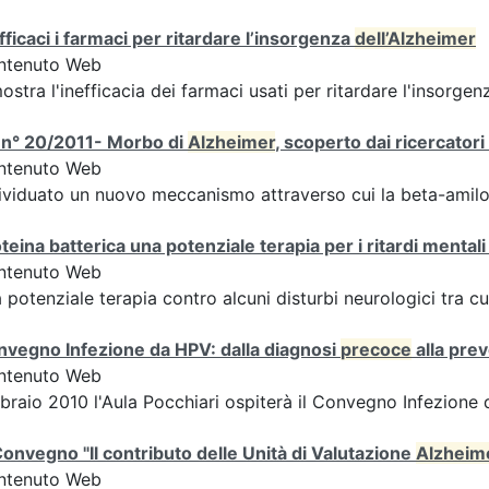
fficaci i farmaci per ritardare l’insorgenza
dell’Alzheimer
ntenuto Web
ostra l'inefficacia dei farmaci usati per ritardare l'insorg
 n° 20/2011- Morbo di
Alzheimer
, scoperto dai ricercato
ntenuto Web
ividuato un nuovo meccanismo attraverso cui la beta-amiloi
teina batterica una potenziale terapia per i ritardi mentali 
ntenuto Web
 potenziale terapia contro alcuni disturbi neurologici tra cu
vegno Infezione da HPV: dalla diagnosi
precoce
alla pre
ntenuto Web
braio 2010 l'Aula Pocchiari ospiterà il Convegno Infezione
onvegno "Il contributo delle Unità di Valutazione
Alzheim
ntenuto Web