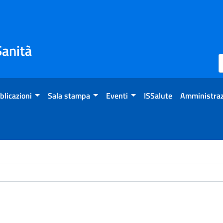
Sanità
blicazioni
Sala stampa
Eventi
ISSalute
Amministraz
ome