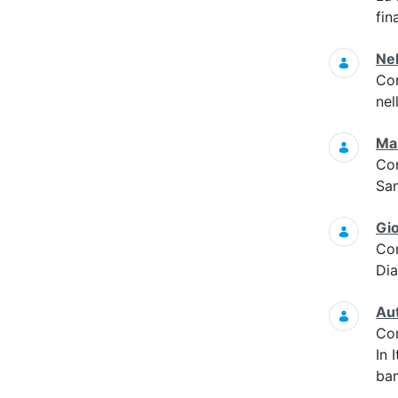
fin
Nel
Co
nel
Mal
Co
San
Gi
Co
Di
Au
Co
In 
bam