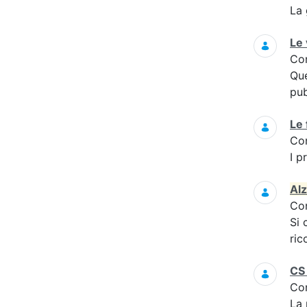
La 
Le
Co
Que
pub
Le 
Co
I p
Al
Co
Si 
ric
CS 
Co
La 