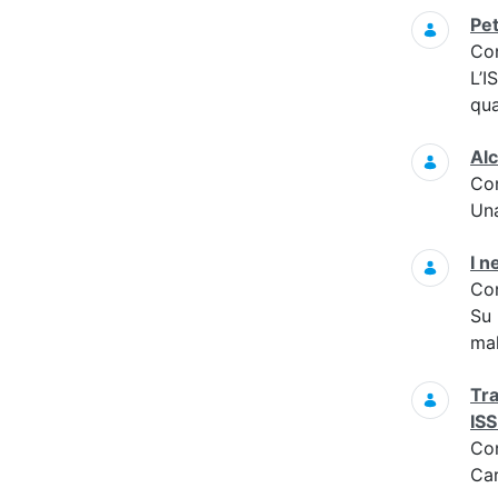
Pet
Co
L’I
qua
Alc
Co
Una
I n
Co
Su 
mal
Tra
ISS
Co
Car