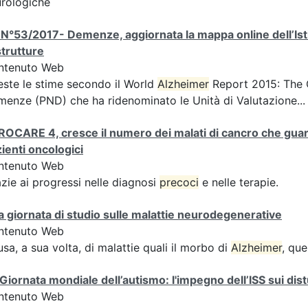
rologiche
N°53/2017- Demenze, aggiornata la mappa online dell’Istit
strutture
ntenuto Web
ste le stime secondo il World
Alzheimer
Report 2015: The G
enze (PND) che ha ridenominato le Unità di Valutazione...
OCARE 4, cresce il numero dei malati di cancro che guari
ienti oncologici
ntenuto Web
zie ai progressi nelle diagnosi
precoci
e nelle terapie.
 giornata di studio sulle malattie neurodegenerative
ntenuto Web
sa, a sua volta, di malattie quali il morbo di
Alzheimer
, que
 Giornata mondiale dell’autismo: l'impegno dell’ISS sui dist
ntenuto Web