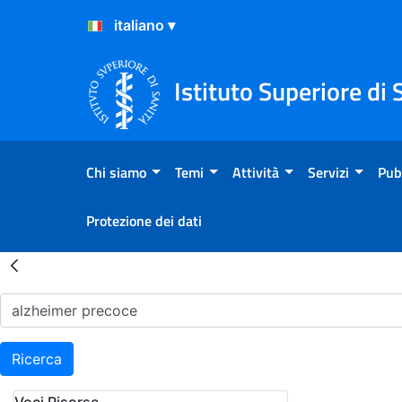
Salta al Contenuto
Salta al Footer
Istituto Superiore di 
Chi siamo
Temi
Attività
Servizi
Pub
Protezione dei dati
Risultati della Ricerca - H
Ricerca