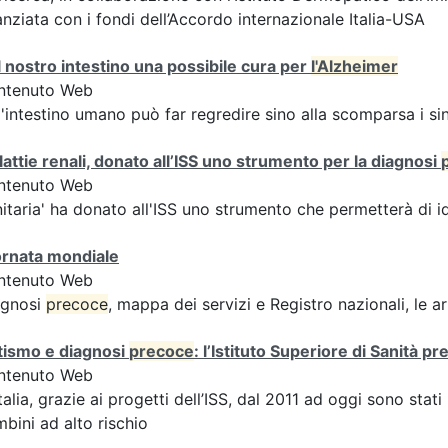
anziata con i fondi dell’Accordo internazionale Italia-USA
 nostro intestino una possibile cura per
l'Alzheimer
ntenuto Web
l'intestino umano può far regredire sino alla scomparsa i 
attie renali, donato all’ISS uno strumento per la diagnosi
ntenuto Web
itaria' ha donato all'ISS uno strumento che permetterà di i
ornata mondiale
ntenuto Web
agnosi
precoce
, mappa dei servizi e Registro nazionali, le a
tismo e diagnosi
precoce
: l’Istituto Superiore di Sanità p
ntenuto Web
Italia, grazie ai progetti dell’ISS, dal 2011 ad oggi sono stat
bini ad alto rischio