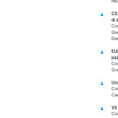
neu
CS 
di 
Co
Que
Dem
EUR
paz
Co
Gra
Una
Co
Cau
VII
Co