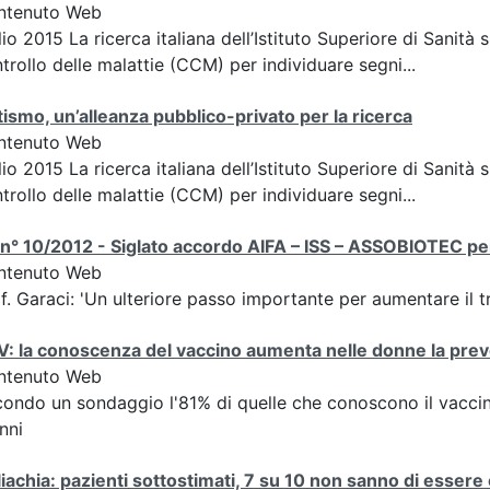
ntenuto Web
lio 2015 La ricerca italiana dell’Istituto Superiore di Sanità 
trollo delle malattie (CCM) per individuare segni...
ismo, un’alleanza pubblico-privato per la ricerca
ntenuto Web
lio 2015 La ricerca italiana dell’Istituto Superiore di Sanità 
trollo delle malattie (CCM) per individuare segni...
n° 10/2012 - Siglato accordo AIFA – ISS – ASSOBIOTEC per i
ntenuto Web
f. Garaci: 'Un ulteriore passo importante per aumentare il t
: la conoscenza del vaccino aumenta nelle donne la pre
ntenuto Web
ondo un sondaggio l'81% di quelle che conoscono il vaccino
nni
iachia: pazienti sottostimati, 7 su 10 non sanno di essere 