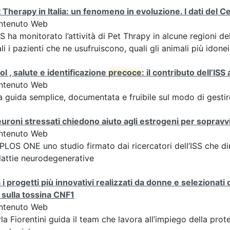
 Therapy in Italia: un fenomeno in evoluzione. I dati del 
ntenuto Web
SS ha monitorato l’attività di Pet Thrapy in alcune regioni del
li i pazienti che ne usufruiscono, quali gli animali più idonei
ol , salute e identificazione
precoce
: il contributo dell’ISS
ntenuto Web
 guida semplice, documentata e fruibile sul modo di gestire
euroni stressati chiedono aiuto agli estrogeni per sopravv
ntenuto Web
PLOS ONE uno studio firmato dai ricercatori dell’ISS che dim
attie neurodegenerative
 i progetti più innovativi realizzati da donne e selezionati 
 sulla tossina CNF1
ntenuto Web
la Fiorentini guida il team che lavora all’impiego della pro