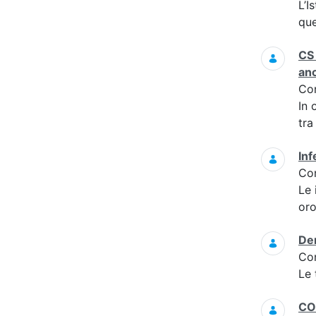
L’I
que
CS 
an
Co
In 
tra
Inf
Co
Le 
oro
Dem
Co
Le 
CO