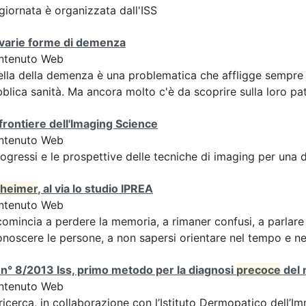
giornata è organizzata dall'ISS
 varie forme di demenza
ntenuto Web
lla della demenza è una problematica che affligge sempre pi
blica sanità. Ma ancora molto c'è da scoprire sulla loro pa
frontiere dell'Imaging Science
ntenuto Web
rogressi e le prospettive delle tecniche di imaging per una
zheimer
, al via lo studio IPREA
ntenuto Web
comincia a perdere la memoria, a rimaner confusi, a parlare 
onoscere le persone, a non sapersi orientare nel tempo e nel
n° 8/2013 Iss, primo metodo per la diagnosi
precoce
del 
ntenuto Web
ricerca, in collaborazione con l’Istituto Dermopatico dell’