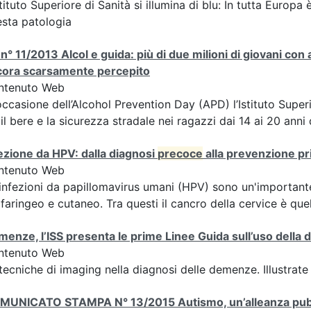
stituto Superiore di Sanità si illumina di blu: In tutta Europa
sta patologia
n° 11/2013 Alcol e guida: più di due milioni di giovani con
cora scarsamente percepito
ntenuto Web
occasione dell’Alcohol Prevention Day (APD) l’Istituto Superi
 il bere e la sicurezza stradale nei ragazzi dai 14 ai 20 anni 
ezione da HPV: dalla diagnosi
precoce
alla prevenzione pr
ntenuto Web
infezioni da papillomavirus umani (HPV) sono un'importante c
faringeo e cutaneo. Tra questi il cancro della cervice è que
enze, l’ISS presenta le prime Linee Guida sull’uso della 
ntenuto Web
tecniche di imaging nella diagnosi delle demenze. Illustrate 
MUNICATO STAMPA N° 13/2015 Autismo, un’alleanza pubbli