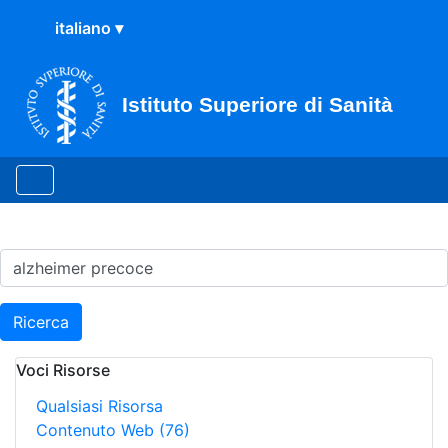
Istituto Superiore di Sanità
Risultati della Ricerca - H
Ricerca
Voci Risorse
Qualsiasi Risorsa
Contenuto Web
(76)