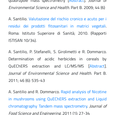
quadrupole mass spectrometry [
Abstract
].
Journal of
Environmental Science and Health
. Part B. 2009; 44 (6)
A. Santilio.
Valutazione del rischio cronico e acuto per i
residui dei prodotti fitosanitari in matrici vegetali
.
Roma: Istituto Superiore di Sanità; 2010. (Rapporti
ISTISAN 10/34).
A. Santilio, P. Stefanelli, S. Girolimetti e R. Dommarco.
Determination of acidic herbicides in cereals by
QuEChERS extraction and LC/MS/MS [
Abstract
].
Journal of Environmental Science and Health
. Part B.
2011; 46 (6): 535-43
A. Santilio and R. Dommarco.
Rapid analysis of Nicotine
in mushrooms using QuEChERS extraction and Liquid
chromatography Tandem mass spectrometry
.
Journal of
Food Science and Engineering
. 2011 (1): 27-34