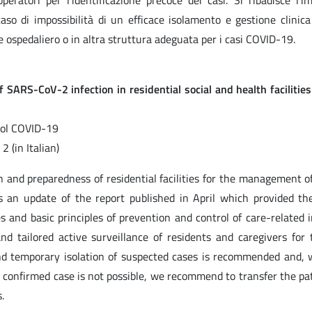
operatori per l’identificazione precoce dei casi. Si ribadisce l’i
aso di impossibilità di un efficace isolamento e gestione clinica
e ospedaliero o in altra struttura adeguata per i casi COVID-19.
f SARS-CoV-2 infection in residential social and health facilities
rol COVID-19
 (in Italian)
 and preparedness of residential facilities for the management of
s an update of the report published in April which provided th
nd basic principles of prevention and control of care-related i
and tailored active surveillance of residents and caregivers for 
and temporary isolation of suspected cases is recommended and,
e confirmed case is not possible, we recommend to transfer the pat
.