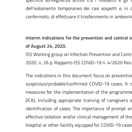
specifica sorveglianza attiva tra i residenti e gli 
dell’isolamento temporaneo dei casi sospetti e, in c
confermato, di effettuare il trasferimento in ambient
Interim indications for the prevention and control o
of August 24, 2020.
ISS Working group on Infection Prevention and Cont
2020, ii, 26 p. Rapporto ISS COVID-19 n. 4/2020 Rev. 2
The indications in this document focus on prevention
suspicious/probable/confirmed COVID-19 cases. It i
measures for the implementation of the programmes a
(ICA), including appropriate training of caregivers 
identification of cases. The importance of prompt 
effective isolation and/or clinical management of th
hospital or other facility equipped for COVID-19 cases