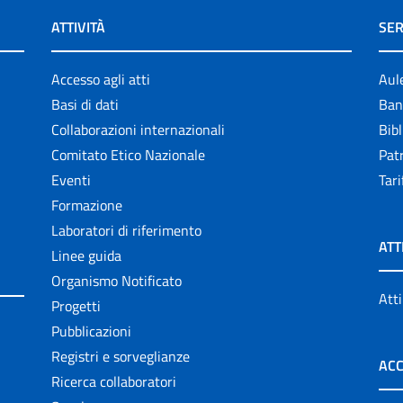
ATTIVITÀ
SER
Accesso agli atti
Aul
Basi di dati
Ban
Collaborazioni internazionali
Bibl
Comitato Etico Nazionale
Patr
Eventi
Tari
Formazione
Laboratori di riferimento
ATT
Linee guida
Organismo Notificato
Atti
Progetti
Pubblicazioni
Registri e sorveglianze
ACC
Ricerca collaboratori