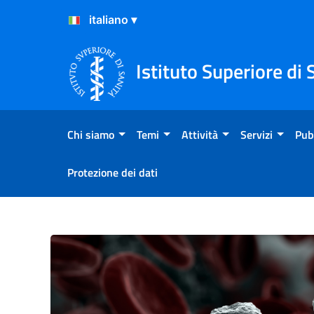
Salta al Contenuto
Salta al Footer
Istituto Superiore di 
Chi siamo
Temi
Attività
Servizi
Pub
Protezione dei dati
Rapporto ISS COVID-19 n. 4/