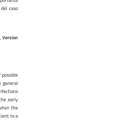
mportanza
 del caso
. Version
 possible
e general
nfections
the early
 when the
ient to a