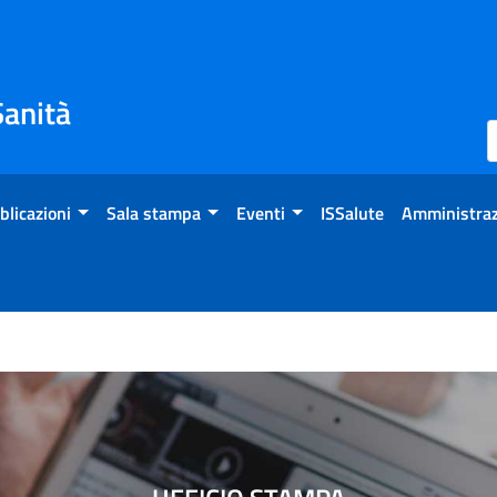
Sanità
blicazioni
Sala stampa
Eventi
ISSalute
Amministraz
hio per pacemaker e defibri