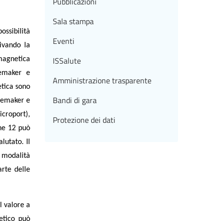
Pubblicazioni
Sala stampa
ossibilità
Eventi
tivando la
ISSalute
 magnetica
cemaker e
Amministrazione trasparente
etica sono
Bandi di gara
cemaker e
icroport),
Protezione dei dati
one 12 può
lutato. Il
 modalità
arte delle
l valore a
netico può