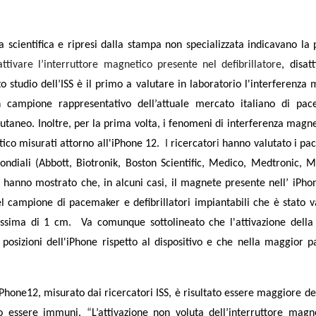
a scientifica e ripresi dalla stampa non specializzata indicavano la p
attivare l’interruttore magnetico presente nel defibrillatore
, disat
o studio dell’ISS è il primo a valutare in laboratorio l'interferenza
 campione rappresentativo dell’attuale mercato italiano di pa
ttocutaneo. Inoltre, per la prima volta, i fenomeni di interferenza magn
tico misurati attorno all'iPhone 12.
I
ricercator
i
hanno valutato i pa
 mondiali (Abbott, Biotronik, Boston Scientific, Medico, Medtronic, M
hanno mostrato che, in alcuni casi, il magnete presente nell’ iPh
l campione di pacemaker e defibrillatori impiantabili che è stato va
assima di 1 cm.
Va comunque sottolineato che l'attivazione della
posizioni dell'iPhone rispetto al dispositivo e che nella maggior p
hone12, misurato dai ricercatori ISS, è risultato essere maggiore de
ono essere immuni.
“
L’attivazione non voluta dell’interruttore mag