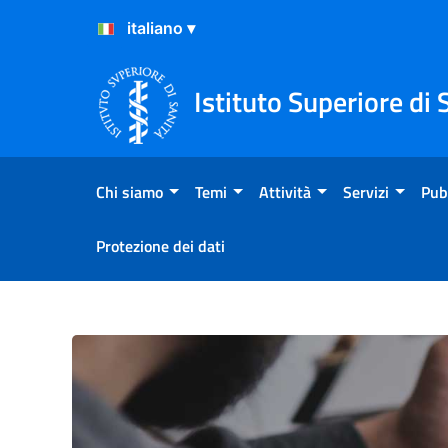
Salta al Contenuto
Salta al Footer
Istituto Superiore di 
Chi siamo
Temi
Attività
Servizi
Pub
Protezione dei dati
Smartphone e possibile risc