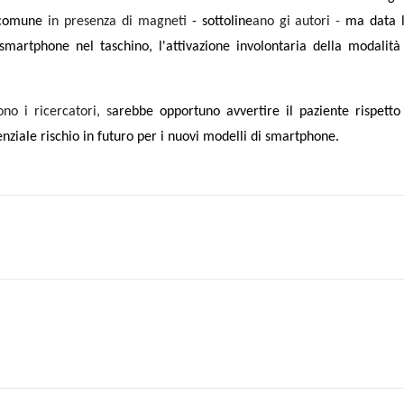
a comune
in presenza di magneti
- sottoline
ano gi autori -
ma data l
 smartphone nel taschino, l'attivazione involontaria della modalit
no i ricercatori, s
arebbe opportuno avvertire il paziente rispetto
nziale rischio in futuro per i nuovi modelli di smartphone.