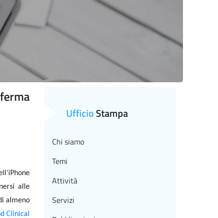
nferma
Ufficio
Stampa
Chi siamo
Temi
ell’iPhone
Attività
ersi alle
Servizi
 di almeno
d Clinical