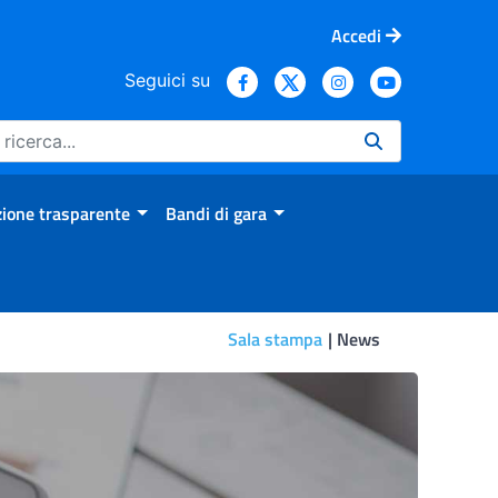
Accedi
Seguici su
ione trasparente
Bandi di gara
Sala stampa
News
llatori, studio Iss conferm