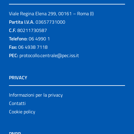
Linee guida
Viale Regina Elena 299, 00161 – Roma (I)
Link
Partita I.V.A.
03657731000
C.F.
80211730587
logo
Telefono:
06 4990 1
Monografie
Fax:
06 4938 7118
PEC:
protocollo.centrale@pec.iss.it
Notiziario
Opuscoli
PRIVACY
Other publications
Informazioni per la privacy
Progetto NECOBELAC
Contatti
Cookie policy
Pubblicazioni
Pubblicazioni cessate
PNRR