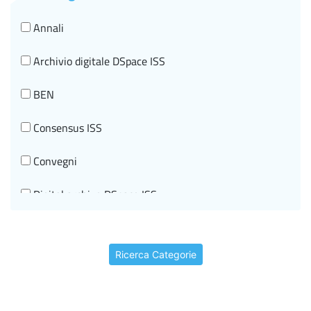
Sanità pubblica veterinaria
Annali
Sostanze chimiche e tutela della Salute
Archivio digitale DSpace ISS
Tecnologie Innovative per la salute e Telemedicina
BEN
Tumori
Consensus ISS
Convegni
Digital archive DSpace ISS
Documenti di indirizzo
Ricerca Categorie
Editorial information
Events