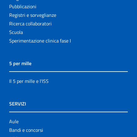
Pubblicazioni
Settore Attività Editoriali
Registri e sorveglianze
Strumenti di riferimento
Ricerca collaboratori
Scuola
The NECOBELAC project
Sperimentazione clinica fase I
5 per mille
Il 5 per mille e l'ISS
SERVIZI
Aule
Bandi e concorsi