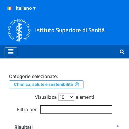
Istituto Superiore di Sanità
Ricerca
Categorie selezionate:
Chimica, salute e sostenibilità
Visualizza
elementi
Filtra per:
Risultati