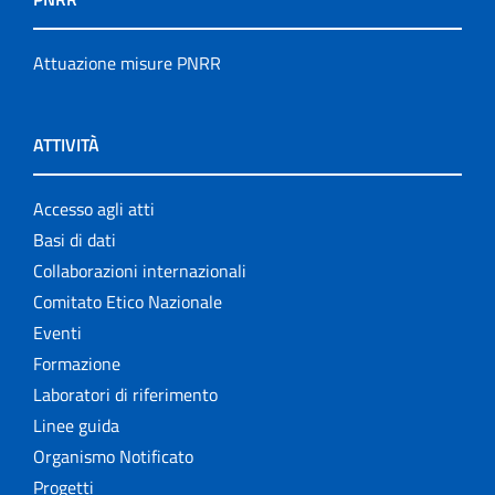
Publication for schools
Attuazione misure PNRR
Publications
ATTIVITÀ
Rapporti ISS COVID-19
Rapporti ISS COVID-19 en Español
Accesso agli atti
Basi di dati
Rapporti ISS COVID-19 in English
Collaborazioni internazionali
Comitato Etico Nazionale
Rapporti ISS Sorveglianza
Eventi
Rapporti ISTISAN
Formazione
Laboratori di riferimento
Relazioni attività ISS
Linee guida
Organismo Notificato
Servizi offerti
Progetti