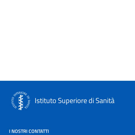
Historical-scientific heritage
I beni storico-scientifici
I video storici
In brief
In rilievo
Informazioni editoriali
ISTISAN Congressi
Istituto Superiore di Sanità
La scuola e noi
Leaflets
I NOSTRI CONTATTI