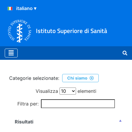
Istituto Superiore di Sanità
Ricerca
Categorie selezionate:
Chi siamo
Visualizza
elementi
Filtra per:
Risultati