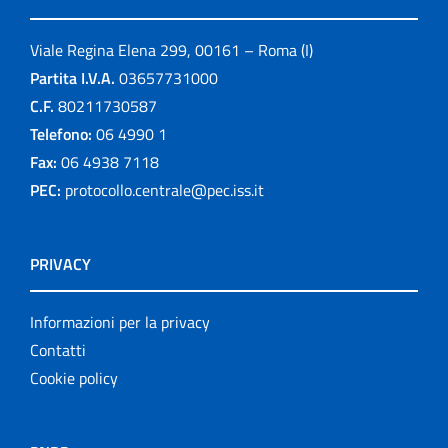
Pubblicazioni
Viale Regina Elena 299, 00161 – Roma (I)
Pubblicazioni cessate
Partita I.V.A.
03657731000
Publication for schools
C.F.
80211730587
Telefono:
06 4990 1
Publications
Fax:
06 4938 7118
PEC:
protocollo.centrale@pec.iss.it
Rapporti ISS COVID-19
Rapporti ISS COVID-19 en Español
PRIVACY
Rapporti ISS COVID-19 in English
Informazioni per la privacy
Rapporti ISS Sorveglianza
Contatti
Cookie policy
Rapporti ISTISAN
Relazioni attività ISS