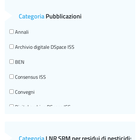
Salute Mentale
Categoria
Pubblicazioni
Sanità pubblica veterinaria
Annali
Sostanze chimiche e tutela della Salute
Archivio digitale DSpace ISS
Tecnologie Innovative per la salute e Telemedicina
BEN
Tumori
Consensus ISS
Convegni
Digital archive DSpace ISS
Documenti di indirizzo
Editorial information
Categoria
LNR SRM per residui di pesticidi: