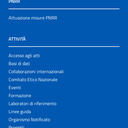
PNRR
Servizi offerti
Attuazione misure PNRR
Settore Attività Editoriali
Strumenti di riferimento
ATTIVITÀ
The NECOBELAC project
Accesso agli atti
Basi di dati
Collaborazioni internazionali
Comitato Etico Nazionale
Eventi
Formazione
Laboratori di riferimento
Linee guida
Organismo Notificato
Progetti