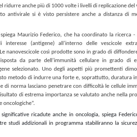
 ridurre anche più di 1000 volte i livelli di replicazione del 
to antivirale si è visto persistere anche a distanza di me
spiega Maurizio Federico, che ha coordinato la ricerca - 
interesse (antigene) all’interno delle vescicole extrac
. Le nanovescicole così prodotte sono in grado di diffonder
risposta da parte dell’immunità cellulare in grado di e
gene selezionato. Uno degli aspetti più promettenti dimos
uesto metodo di indurre una forte e, soprattutto, duratura 
e di norma lasciano penetrare con difficoltà le cellule imm
risultato di estrema importanza se valutato anche nella pro
ie oncologiche”.
 significative ricadute anche in oncologia, spiega Federic
re studi addizionali in programma stabiliranno la sicurez