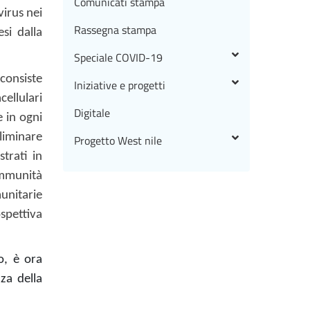
Comunicati stampa
virus nei
Rassegna stampa
si dalla
Speciale COVID-19
consiste
Iniziative e progetti
ellulari
Digitale
e in ogni
liminare
Progetto West nile
trati in
immunità
unitarie
spettiva
o, è ora
za della