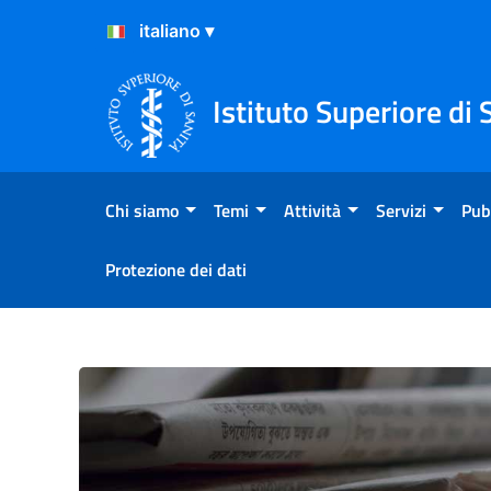
Salta al Contenuto
Salta al Footer
Istituto Superiore di 
Chi siamo
Temi
Attività
Servizi
Pub
Protezione dei dati
Comunicato Stampa N°40/2023