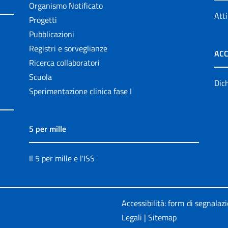
Organismo Notificato
Atti
Progetti
Pubblicazioni
Registri e sorveglianze
ACC
Ricerca collaboratori
Scuola
Dich
Sperimentazione clinica fase I
5 per mille
Il 5 per mille e l'ISS
Accessibilità: form di segnalaz
Legali
|
Sitemap