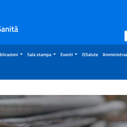
Sanità
blicazioni
Sala stampa
Eventi
ISSalute
Amministraz
 Vaccini: positivi i risulta