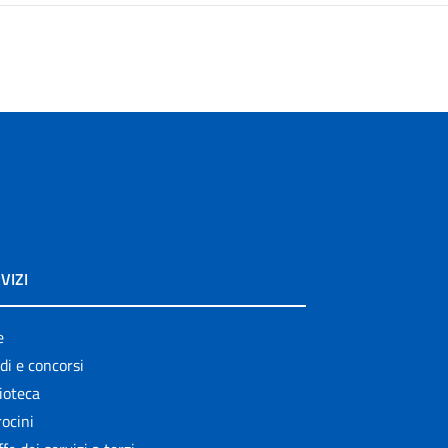
VIZI
e
di e concorsi
ioteca
ocini