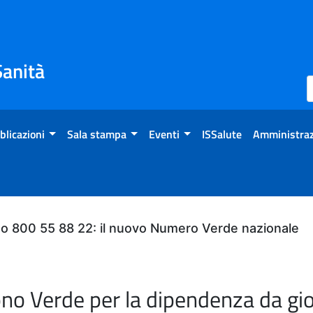
Sanità
blicazioni
Sala stampa
Eventi
ISSalute
Amministraz
do 800 55 88 22: il nuovo Numero Verde nazionale
ono Verde per la dipendenza da gi