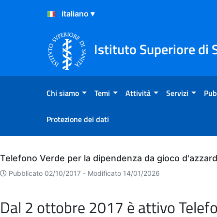
Salta al Contenuto
Salta al Footer
Istituto Superiore di 
Chi siamo
Temi
Attività
Servizi
Pub
Protezione dei dati
Archivio
Telefono Verde per la dipendenza da gioco d'azzar
Pubblicato 02/10/2017 -
Modificato 14/01/2026
Dal 2 ottobre 2017 è attivo Telef