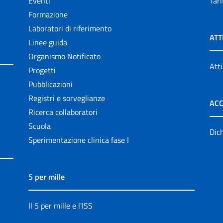
Eventi
Tari
Formazione
Laboratori di riferimento
ATT
Linee guida
Organismo Notificato
Atti
Progetti
Pubblicazioni
Registri e sorveglianze
ACC
Ricerca collaboratori
Scuola
Dich
Sperimentazione clinica fase I
5 per mille
Il 5 per mille e l'ISS